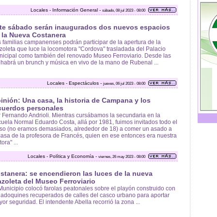
Locales - Información General -
sábado, 08 jul 2023 - 08:00
te sábado serán inaugurados dos nuevos espacios
 la Nueva Costanera
 familias campanenses podrán participar de la apertura de la
zoleta que luce la locomotora "Cordova" trasladada del Palacio
icipal como también del renovado Museo Ferroviario. Desde las
 habrá un brunch y música en vivo de la mano de Rubenal ...
Locales - Espectáculos -
jueves, 06 jul 2023 - 08:00
inión: Una casa, la historia de Campana y los
cuerdos personales
 Fernando Andrioli. Mientras cursábamos la secundaria en la
uela Normal Eduardo Costa, allá por 1981, fuimos invitados todo el
so (no eramos demasiados, alrededor de 18) a comer un asado a
casa de la profesora de Francés, quien en ese entonces era nuestra
tora" ...
Locales - Política y Economía -
viernes, 26 may 2023 - 08:00
stanera: se encendieron las luces de la nueva
azoleta del Museo Ferroviario
Municipio colocó farolas peatonales sobre el playón construido con
 adoquines recuperados de calles del casco urbano para aportar
or seguridad. El intendente Abella recorrió la zona ...