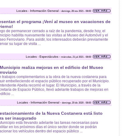
Locales - Información General -
domingo, 28 nov 2021 - 08:00
esentan el programa ¡Vení al museo en vacaciones de
vierno!
go de permanecer cerrado a raíz de la pandemia, desde hoy, el
icipio habilita nuevamente las visitas al Museo del Automóvil y el
eo Ferroviario. Para asistir, los interesados deberán previamente
ervar su lugar de visita ...
Locales - Espectáculos -
miércoles, 21 jul 2021 - 08:00
 Municipio realiza mejoras en el edificio del Museo
rroviario
 trabajos complementarios a la obra de la nueva costanera para
uir embelleciendo el espacio público recuperado por el Municipio.
Intendente Abella recorrió el lugar. El Municipio, a través de la
retaría de Espacio Público, llevó adelante trabajos de mejoras en
dificio ...
Locales - Información General -
domingo, 20 dic 2020 - 08:00
 estacionamiento de la Nueva Costanera está listo
ra ser inaugurado
Municipio está llevando adelante las tareas necesarias para
ilitar en los próximos días el único sector donde se podrán
acionar los vehículos dentro del espacio público ...