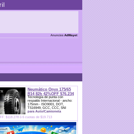
il
Anuncios
AdWayet
Neumático Onyx 175/65
R14 82h 42%OFF $76.234
Tecnología de punta con
respaldo Internacional - ancho:
175mm - ISO9001, DOT,
TS16949, GCC, CCC, SNI
para Auto/Camioneta
F: $118.278 ó 6 cuotas de $19.713