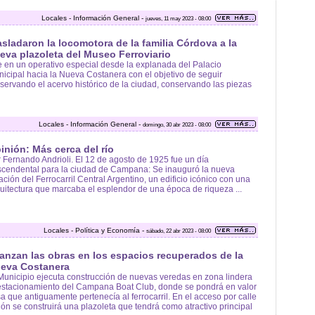
Locales - Información General -
jueves, 11 may 2023 - 08:00
asladaron la locomotora de la familia Córdova a la
eva plazoleta del Museo Ferroviario
 en un operativo especial desde la explanada del Palacio
icipal hacia la Nueva Costanera con el objetivo de seguir
servando el acervo histórico de la ciudad, conservando las piezas
Locales - Información General -
domingo, 30 abr 2023 - 08:00
inión: Más cerca del río
 Fernando Andrioli. El 12 de agosto de 1925 fue un día
scendental para la ciudad de Campana: Se inauguró la nueva
ación del Ferrocarril Central Argentino, un edificio icónico con una
uitectura que marcaba el esplendor de una época de riqueza ...
Locales - Política y Economía -
sábado, 22 abr 2023 - 08:00
anzan las obras en los espacios recuperados de la
eva Costanera
Municipio ejecuta construcción de nuevas veredas en zona lindera
estacionamiento del Campana Boat Club, donde se pondrá en valor
a que antiguamente pertenecía al ferrocarril. En el acceso por calle
ón se construirá una plazoleta que tendrá como atractivo principal