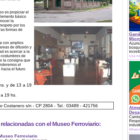
eo es propiciar el
elemento básico
onocer la
 respeto por los
tras formas de
Ganá
Micr
ta con amplios
Acumu
reas de difusión y
búsque
ad es acercar a la
increí
y costumbres de
Usá mi
jo la consigna que
enderemos el
hacia el futuro.
hs. y de 13 a 19
a 19 hs.
o Costanero s/n - CP 2804 - Tel.: 03489 - 421756
Atmo
Desag
Camion
Respon
s relacionadas con el Museo Ferroviario:
indust
WhatsA
Museo Ferroviario