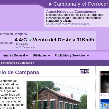
Campana y el Ferrocarr
Atmosféricos La Campanense
Desagotes Domiciliarios. Eficacia, Rapidez,
Responsabilidad. Camiones Atmosféricos.
Campana y Zárate
03489-15-582642 /03487-15-662660
Tiempo en Campana
4.4ºC
Despejado
por TuTiempo.net
Interés General
Utilidades
Publicidad y Servicios
 Ferroviario de Campana »
rio de Campana
Secretaría de
nicipalidad de
gua estación de
ral Argentino,
sa de fines del
43% OF
l público el 9 de
 de preservar el
 su historia que tan
con la de la