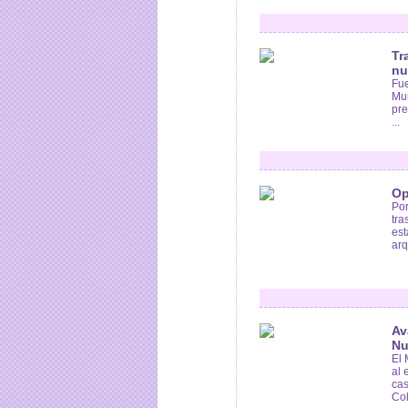
Tr
nu
Fue
Mun
pre
...
Op
Por
tra
est
arq
Av
Nu
El 
al 
cas
Col