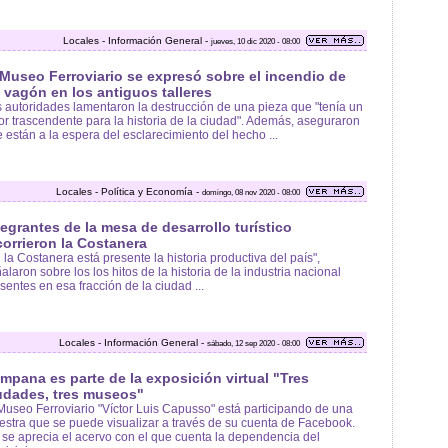
Locales - Información General -
jueves, 10 dic 2020 - 08:00
 Museo Ferroviario se expresó sobre el incendio de
 vagón en los antiguos talleres
 autoridades lamentaron la destrucción de una pieza que "tenía un
or trascendente para la historia de la ciudad". Además, aseguraron
 están a la espera del esclarecimiento del hecho ...
Locales - Política y Economía -
domingo, 08 nov 2020 - 08:00
tegrantes de la mesa de desarrollo turístico
corrieron la Costanera
 la Costanera está presente la historia productiva del país",
alaron sobre los los hitos de la historia de la industria nacional
sentes en esa fracción de la ciudad ...
Locales - Información General -
sábado, 12 sep 2020 - 08:00
mpana es parte de la exposición virtual "Tres
udades, tres museos"
Museo Ferroviario "Víctor Luis Capusso" está participando de una
stra que se puede visualizar a través de su cuenta de Facebook.
í se aprecia el acervo con el que cuenta la dependencia del