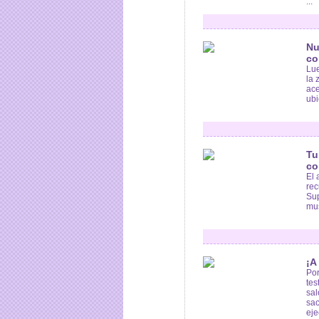
...
Nu
co
Lue
la 
ace
ubi
Tu
co
El 
rec
Sup
mus
¡A
Por
te
sal
sac
eje