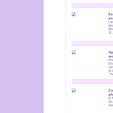
Es
en
Las
pla
Mun
11,
Op
re
Por
Esc
cur
la 
"Tu
Co
pl
El 
los
may