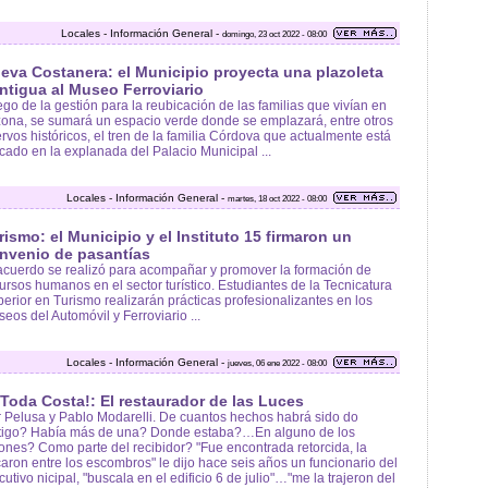
Locales - Información General -
domingo, 23 oct 2022 - 08:00
eva Costanera: el Municipio proyecta una plazoleta
ntigua al Museo Ferroviario
go de la gestión para la reubicación de las familias que vivían en
zona, se sumará un espacio verde donde se emplazará, entre otros
rvos históricos, el tren de la familia Córdova que actualmente está
cado en la explanada del Palacio Municipal ...
Locales - Información General -
martes, 18 oct 2022 - 08:00
rismo: el Municipio y el Instituto 15 firmaron un
nvenio de pasantías
acuerdo se realizó para acompañar y promover la formación de
ursos humanos en el sector turístico. Estudiantes de la Tecnicatura
erior en Turismo realizarán prácticas profesionalizantes en los
eos del Automóvil y Ferroviario ...
Locales - Información General -
jueves, 06 ene 2022 - 08:00
 Toda Costa!: El restaurador de las Luces
 Pelusa y Pablo Modarelli. De cuantos hechos habrá sido do
stigo? Había más de una? Donde estaba?…En alguno de los
ones? Como parte del recibidor? "Fue encontrada retorcida, la
aron entre los escombros" le dijo hace seis años un funcionario del
cutivo nicipal, "buscala en el edificio 6 de julio"…"me la trajeron del