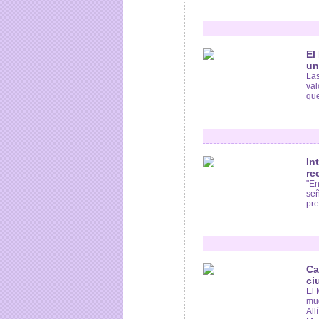
El
un
Las
val
que
In
re
"En
señ
pre
Ca
ci
El 
mue
All