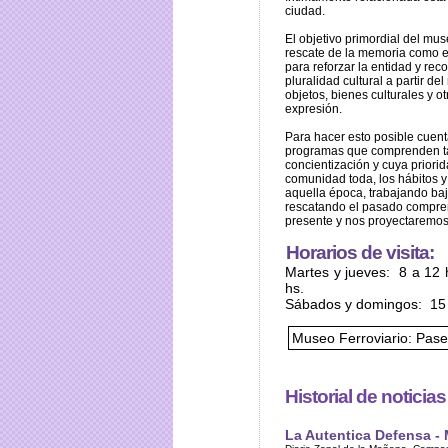
ciudad.
El objetivo primordial del mus
rescate de la memoria como 
para reforzar la entidad y rec
pluralidad cultural a partir del
objetos, bienes culturales y o
expresión.
Para hacer esto posible cuen
programas que comprenden ta
concientización y cuya priorid
comunidad toda, los hábitos 
aquella época, trabajando ba
rescatando el pasado compr
presente y nos proyectaremos 
Horarios de visita:
Martes y jueves: 8 a 12 
hs.
Sábados y domingos: 15 
Museo Ferroviario: Pase
Historial de noticia
La Autentica Defensa - 