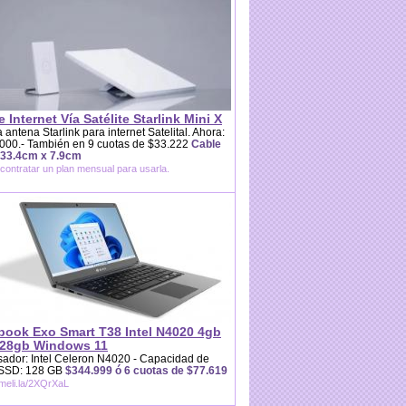
e Internet Vía Satélite Starlink Mini X
 antena Starlink para internet Satelital. Ahora:
000.- También en 9 cuotas de $33.222
Cable
 33.4cm x 7.9cm
contratar un plan mensual para usarla.
book Exo Smart T38 Intel N4020 4gb
28gb Windows 11
ador: Intel Celeron N4020 - Capacidad de
 SSD: 128 GB
$344.999 ó 6 cuotas de $77.619
/meli.la/2XQrXaL