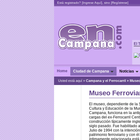
Está registrado? [
Ingrese Aquí
], sino [
Regístrese
]
El 
Home
Ciudad de Campana
Noticias
Usted está aquí »
Campana y el Ferrocarril
»
Museo
Museo Ferrovia
El museo, dependiente de la 
Cultura y Educación de la Mu
Campana, funciona en la anti
cargas del ex-Ferrocarril Cent
construcción típicamente ingle
siglo pasado. Fue habilitado a
Julio de 1994 con la intención
patrimonio ferroviario y con él
íntimamente relacionada está 