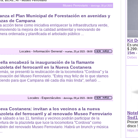
, Bs.As., Ar - Museo Ferroviario
Museo Ferroviario -
domingo, 30 jul 2023
anza el Plan Municipal de Forestación en avenidas y
azas de Campana
a acción tiene como iniciativa enriquecer la infraestructura verde,
moviendo la mejora de la calidad ambiental y renovando de
era ordenada y planificada el arbolado público ...
Kit D
Es una
$ 299.
Locales - Información General -
martes, 25 jul 2023 - 08:00
15m -
Debes 
ella encabezó la inauguración de la flamante
azoleta del ferrocarril en la Nueva Costanera
más, se presentó la reubicación de la locomotora "Cordova" y la
ovación del Museo Ferroviario. "Estoy muy feliz de lo que stamos
iendo para que Campana sté cada día más linda", señaló ...
Locales - Espectáculos -
domingo, 09 jul 2023 - 08:00
eva Costanera: invitan a los vecinos a la nueva
Note
azoleta del ferrocarril y al renovado Museo Ferroviario
Ssd1
e sábado a las 11, familias y vecinos podrán participar de la
Proces
rtura de la plazoleta que luce la locomotora "Cordova" como
disco
bién del renovado Museo Ferroviario. Habrá un brunch y música
https:/
..