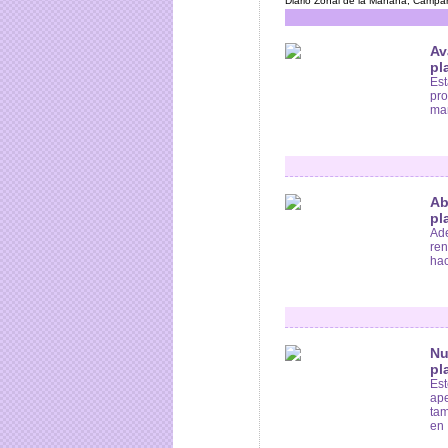
Diario Zonal de la Mañana, Campana
Av
pl
Est
pro
man
Ab
pl
Ade
ren
hac
Nu
pl
Est
ape
tam
en .