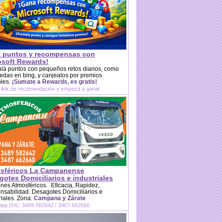
 puntos y recompensas con
osoft Rewards!
lá puntos con pequeños retos diarios, como
das en bing, y canjealos por premios
bles.
¡Sumate a Rewards, es gratis!
 link de recomendación y empezá a ganar
sféricos La Campanense
otes Domiciliarios e industriales
es Atmosféricos. ·Eficacia, Rapidez,
sabilidad. Desagotes Domiciliarios e
riales. Zona:
Campana y Zárate
pp (54): 3489-582642 / 3487-662660