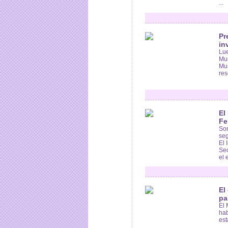
...
Pr
in
Lue
Mun
Mus
res
El
Fe
Son
seg
El 
Sec
el e
El
pa
El 
hab
est