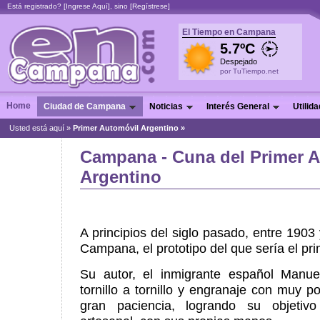
Está registrado? [
Ingrese Aquí
], sino [
Regístrese
]
El Tiempo en Campana
5.7ºC
Despejado
por TuTiempo.net
Home
Ciudad de Campana
Noticias
Interés General
Utilid
Usted está aquí »
Primer Automóvil Argentino »
Campana - Cuna del Primer 
Argentino
A principios del siglo pasado, entre 1903
Campana, el prototipo del que sería el pri
Su autor, el inmigrante español Manuel
tornillo a tornillo y engranaje con muy 
gran paciencia, logrando su objeti