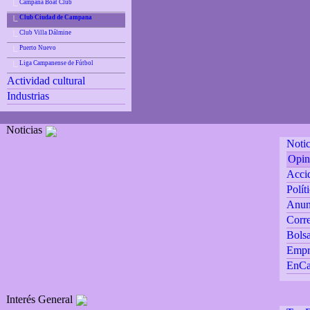
Campana Boat Club
|_
Club Ciudad de Campana
|_
Club Villa Dálmine
|_
Puerto Nuevo
|_
Liga Campanense de Fútbol
|_
Actividad cultural
Industrias
Noticias
Notic
Opin
Accid
Polít
Anun
Corre
Bolsa
Empr
EnCa
Interés General