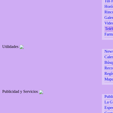
Tus F
Horó
Rincó
Galer
Vide
Teléf
Farm
Utilidades
Newsl
Calen
Búsq
Reco
Regís
Mapa 
Publicidad y Servicios
Publ
La G
Espec