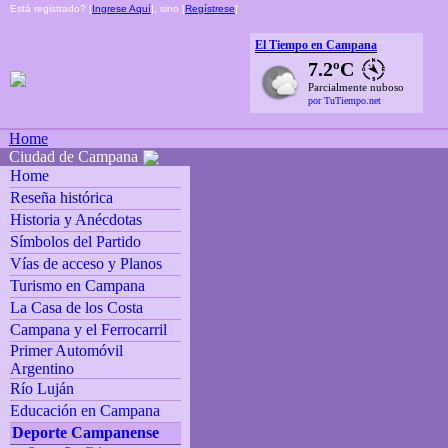
Está registrado? [
Ingrese Aquí
], sino [
Regístrese
]
El Tiempo en Campana
7.2ºC
Parcialmente nuboso
por TuTiempo.net
Home
Ciudad de Campana
Home
Reseña histórica
Historia y Anécdotas
Símbolos del Partido
Vías de acceso y Planos
Turismo en Campana
La Casa de los Costa
Campana y el Ferrocarril
Primer Automóvil
Argentino
Río Luján
Educación en Campana
Deporte Campanense