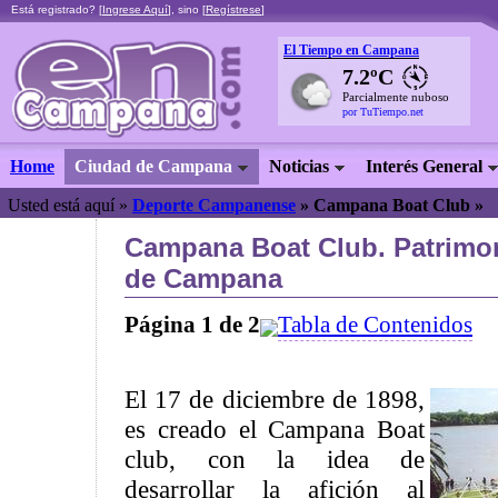
Está registrado? [
Ingrese Aquí
], sino [
Regístrese
]
El Tiempo en Campana
7.2ºC
Parcialmente nuboso
por TuTiempo.net
Home
Ciudad de Campana
Noticias
Interés General
Usted está aquí »
Deporte Campanense
»
Campana Boat Club »
Campana Boat Club. Patrimon
de Campana
Página 1 de 2
Tabla de Contenidos
El 17 de diciembre de 1898,
es creado el Campana Boat
club, con la idea de
desarrollar la afición al