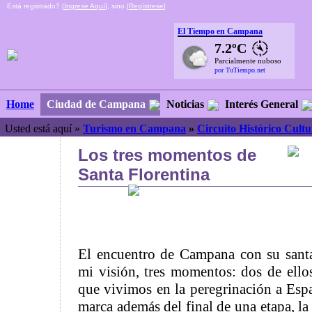
Está registrado? [
Ingrese Aquí
], sino [
Regístrese
]
El Tiempo en Campana
7.2ºC
Parcialmente nuboso
por TuTiempo.net
Ciudad de Campana
Noticias
Interés General
Home
Usted está aquí »
Turismo en Campana
»
Circuito Histórico Cultu
Los tres momentos de
Santa Florentina
El encuentro de Campana con su santa
mi visión, tres momentos: dos de ellos
que vivimos en la peregrinación a Espa
marca además del final de una etapa, la