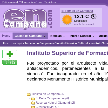
Está registrado? [
Ingrese Aquí
], sino [
Regístrese
]
El Tiempo en Campana
12.1ºC
Despejado
por TuTiempo.net
Home
Ciudad de Campana
Noticias
Interés General
Utilid
Usted está aquí »
Turismo en Campana
»
Circuito Histórico Cultural
»
Instituto Su
Instituto Superior de Formac
Fue proyectado por el arquitecto Vida
antiacadémicos, pertenecientes a la
vienesa". Fue inaugurado en el año 191
declarado Monumento Histórico Municipal
Turismo en Campana
(6)
El Delta Campanense
(6)
Reserva Natural Otamendi
(2)
Circuito fluvial
(1)