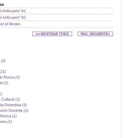
dos
l Anticuario" #1
l Anticuario" #2
por el Museo
«»
»
MOSTRAR TODO
PAG. SIGUIENTE
i
(2)
(21)
rto Rocca
(1)
ral
(1)
1)
 Cultural
(1)
a Florentina
(3)
mación Docente
(1)
n Rocca
(1)
pana
(1)