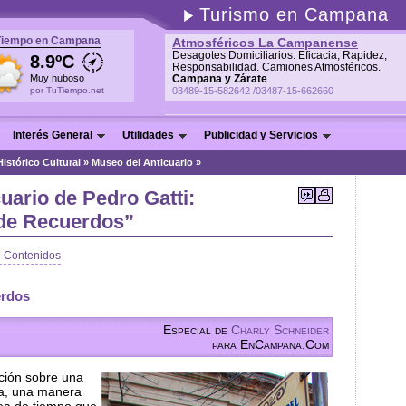
Turismo en Campana
Tiempo en Campana
Atmosféricos La Campanense
Desagotes Domiciliarios. Eficacia, Rapidez,
8.9ºC
Responsabilidad. Camiones Atmosféricos.
Muy nuboso
Campana y Zárate
por TuTiempo.net
03489-15-582642 /03487-15-662660
Interés General
Utilidades
Publicidad y Servicios
Histórico Cultural
»
Museo del Anticuario »
uario de Pedro Gatti:
 de Recuerdos”
e Contenidos
erdos
Especial de
Charly Schneider
para EnCampana.Com
cción sobre una
a, una manera