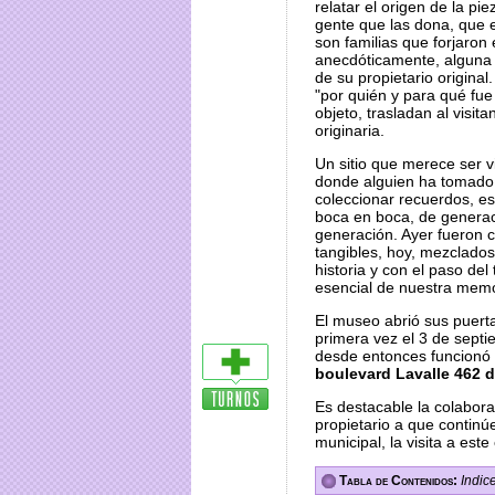
relatar el origen de la pi
gente que las dona, que 
son familias que forjaron 
anecdóticamente, alguna q
de su propietario original
"por quién y para qué fu
objeto, trasladan al visit
originaria.
Un sitio que merece ser vi
donde alguien ha tomado 
coleccionar recuerdos, e
boca en boca, de genera
generación. Ayer fueron 
tangibles, hoy, mezclado
historia y con el paso del
esencial de nuestra memo
El museo abrió sus puerta
primera vez el 3 de sept
desde entonces funcionó 
boulevard Lavalle 462 
Es destacable la colabor
propietario a que continúe
municipal, la visita a est
Tabla de Contenidos:
Indic