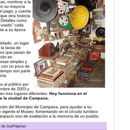
ezas, nombrar a la
en su mayoría
el pago; y cuenta
ue otra historia
. Detalles como
e usado" cada
ante a su época
sitado, un lugar
la tarea de
sos que pasan de
ción en
cosas simples y
s con un poco de
 tiempo son parte
ria.
s al público por
iembre de 2003 y
en tres lugares diferentes.
Hoy funciona en el
de la ciudad de Campana.
ación del Municipio de Campana, para ayudar a su
 vigente el Museo, fomentando en el circuito turístico
e espacio vivo de exaltación a la memoria de un pueblo.
e de SubPáginas