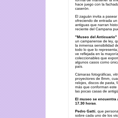
formal de mantener la lí
hace juego con la fachada
caserón.
El zaguán invita a pasea
ofreciendo de entrada un
antiguas que narran histo
reciente del Campana pu
"Museo del Anticuario"
un campanense de ley, q
la inmensa sensibilidad d
todo lo que lo representa;
ve reflejada en la mayoría
coleccionables que expon
algunos casos como única
país.
Cámaras fotográficas, vitr
proyectores de 8mm, cua
relojes, discos de pasta, 
más que conforman este a
las pocas casas de antig
El museo se encuentra a
17.30 horas
.
Pedro Gatti
, que persona
sobre cada uno de los vis