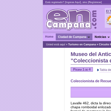
Está registrado? [
Ingrese Aquí
], sino [
Regístrese
]
El 
Home
Ciudad de Campana
Noticias
Usted está aquí »
Turismo en Campana
»
Circuito 
Museo del Antic
”Coleccionista
Página 1 de 4
Tabla d
Coleccionista de Recu
Lavalle 462, dicta la dire
chapa romboidal enlozad