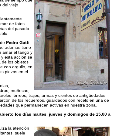
nea de tiempo que
 del viejo
r lentamente
 mar de fotos
rias del pasado
eblo.
de
Pedro Gatti
,
ue además tiene
e amar el tango y
 y esta acción se
 de los objetos
e con orgullo, en
s piezas en el
olas,
dros, muñecas,
faroles férreos, trajes, armas y cientos de antigüedades
rcon de los recuerdos, guardados con recelo en una de
üedades que permanecen activas en nuestra zona.
bierto los días martes, jueves y domingos de 15.00 a
liza la atención
itantes, suele