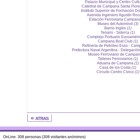
Palacio Municipal y Centro Cult
Catedral de Campana Santa Flore
Instituto Superior de Formación D
Avenida Ingeniero Agustín Ro
Estación Ferroviaria Campan
Museo del Automóvil
(3)
Barrio Inglés
(1)
Tenaris - Siderca
(1)
Complejo Portuario Euroamér
Campana Boat Club
(1)
Refinería de Petróleo Esso - Ca
Prefectura Naval Argentina - Delegac
Museo Ferroviario de Campa
Talleres Ferroviarios
(1)
Aduana de Campana
(1)
Casa de los Costa
(1)
Circuito Centro Cívico
(1)
« atras
OnLine: 308 personas (308 visitantes anónimos)