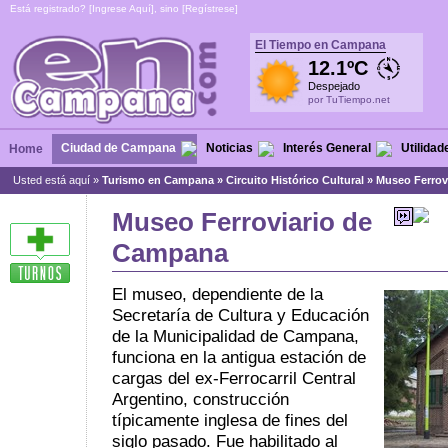
Está registrado? [
Ingrese Aquí
], sino [
Regístrese
]
El Tiempo en Campana
12.1ºC
Despejado
por TuTiempo.net
Ciudad de Campana
Noticias
Interés General
Utilidad
Home
Usted está aquí »
Turismo en Campana
»
Circuito Histórico Cultural
»
Museo Ferrov
Museo Ferroviario de
Campana
El museo, dependiente de la
Secretaría de Cultura y Educación
de la Municipalidad de Campana,
funciona en la antigua estación de
cargas del ex-Ferrocarril Central
Argentino, construcción
típicamente inglesa de fines del
siglo pasado. Fue habilitado al