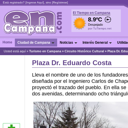
Está registrado? [
Ingrese Aquí
], sino [
Regístrese
]
El Tiempo en Campana
8.9ºC
Despejado
por TuTiempo.net
Home
Ciudad de Campana
Noticias
Interés General
Utilid
Usted está aquí »
Turismo en Campana
»
Circuito Histórico Cultural
»
Plaza Dr. Ed
Plaza Dr. Eduardo Costa
Lleva el nombre de uno de los fundadores
diseñada por el Ingeniero Carlos de Cha
proyectó el trazado del pueblo. En ella s
dos avenidas, determinando ocho triángul