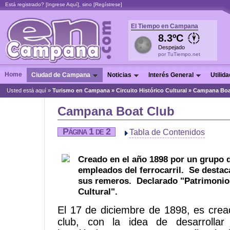
Está registrado? [
Ingrese Aquí
], sino [
Regístrese
]
El Tiempo en Campana
8.3ºC
Despejado
por TuTiempo.net
Home
Ciudad de Campana
Noticias
Interés General
Utilid
Usted está aquí »
Turismo en Campana
»
Circuito Histórico Cultural
»
Campana Boa
Campana Boat Club
Página 1 de 2
Tabla de Contenidos
Creado en el año 1898 por un grupo 
empleados del ferrocarril. Se destaca
sus remeros. Declarado "Patrimonio 
Cultural".
El 17 de diciembre de 1898, es cre
club, con la idea de desarrollar