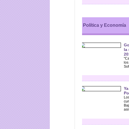
Política y Economía
Go
la
20
"Ca
los
Sof
Ya
Po
Los
cum
Baj
asi