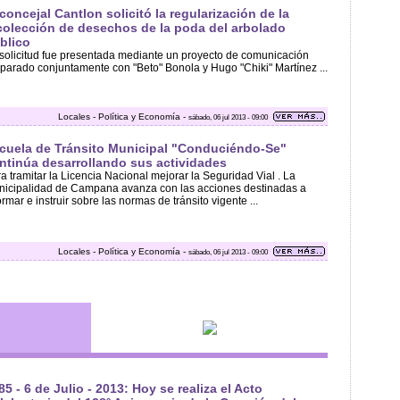
 concejal Cantlon solicitó la regularización de la
colección de desechos de la poda del arbolado
blico
solicitud fue presentada mediante un proyecto de comunicación
parado conjuntamente con "Beto" Bonola y Hugo "Chiki" Martínez ...
Locales - Política y Economía -
sábado, 06 jul 2013 - 09:00
cuela de Tránsito Municipal "Conduciéndo-Se"
ntinúa desarrollando sus actividades
a tramitar la Licencia Nacional mejorar la Seguridad Vial . La
icipalidad de Campana avanza con las acciones destinadas a
ormar e instruir sobre las normas de tránsito vigente ...
Locales - Política y Economía -
sábado, 06 jul 2013 - 09:00
85 - 6 de Julio - 2013: Hoy se realiza el Acto