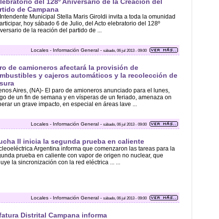
lebratorio del 128º Aniversario de la Creación del
rtido de Campana
Intendente Municipal Stella Maris Giroldi invita a toda la omunidad
articipar, hoy sábado 6 de Julio, del Acto elebratorio del 128º
versario de la reación del partido de ...
Locales - Información General -
sábado, 06 jul 2013 - 09:00
ro de camioneros afectará la provisión de
mbustibles y cajeros automáticos y la recolección de
sura
nos Aires, (NA)- El paro de amioneros anunciado para el lunes,
go de un fin de semana y en vísperas de un feriado, amenaza on
erar un grave impacto, en especial en áreas lave ...
Locales - Información General -
sábado, 06 jul 2013 - 09:00
ucha II inicia la segunda prueba en caliente
leoeléctrica Argentina informa que comenzaron las tareas para la
unda prueba en caliente con vapor de origen no nuclear, que
luye la sincronización con la red eléctrica ... ...
Locales - Información General -
sábado, 06 jul 2013 - 09:00
fatura Distrital Campana informa