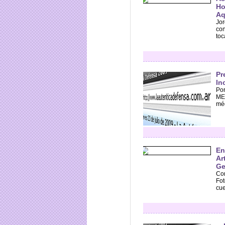
Ho
Aq
Jor
con
toc
Pr
In
Por
ME
méd
En
Ar
Ge
Con
Fot
cue