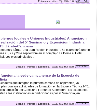
Editoriales -
sábado, 06 jul 2013 - 11:38
biernos locales y Uniones Industriales: Anunciaron
 realización del 5º Seminario y Exposición Industrial
13, Zárate-Campana
mpana y Zárate, una gran Región Industrial" . Se esarrollará urante
 ías 26, 27 y 28 e septiembre en el complejo Le Dome el Hotel
itel. Los ejes principales ...
Locales - Política y Economía -
sábado, 06 jul 2013 - 09:00
 funciona la sede campanense de la Escuela de
licía
 cadetes que integran la primera camada de aspirantes, ya
plen con sus actividades de formación en la Escuela Técnica Nº 1.
o la dirección del Comisario Fernando Kalemberg, los estudiantes
sten a las instalaciones acondicionadas por el Municipio, en ...
Locales - Política y Economía -
sábado, 06 jul 2013 - 09:00