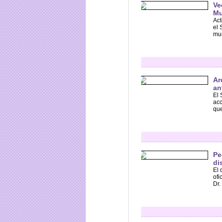
Ve
Mu
Act
el 
mun
Ar
an
El 
acc
que
Pe
di
El 
ofi
Dr.