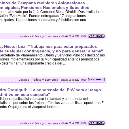
cinos de Campana recibieron Asignaciones
nicipales, Pensiones Nacionales y Subsidios
o encabezado por la Jefa Comunal Stella Giroldi . Desarrollado en
Salón "Ezio Mollo", Fueron entregadas 17 asignaciones
icipales, 14 pensiones nacionales y 8 bsidios con una ...
Locales - Política y Economía -
sábado, 06 jul 2013 - 09:00
q. Néstor Lisi: "Trabajamos para estar preparados
te cualquier contingencia, y no para generar alarma"
Secretario de Planeamiento, Obras y Servicios Públicos destacó las
iones implementadas por la Municipalidad ante los pronósticos
 determinan una importante crecida del ...
Locales - Política y Economía -
sábado, 06 jul 2013 - 09:00
dro Orquiguil: "La coherencia del FpV será el rasgo
stintivo en esta campaña"
dirigente justicialista destacó la claridad y coherencia del
cialismo, por sobre los "rejuntes" de las variadas listas opositoras El
 edro Orquiguil es el vicepresidente del ...
Locales - Política y Economía -
sábado, 06 jul 2013 - 09:00