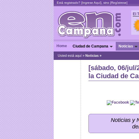
Está registrado? [
Ingrese Aquí
], sino [
Regístrese
]
El 
Home
Ciudad de Campana
Noticias
Usted está aquí »
Noticias
»
[sábado, 06/jul
la Ciudad de C
Noticias y
de