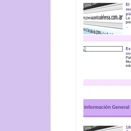
El
re
pú
La 
pre
...
Es
co
Par
Mun
inf
Información General
18