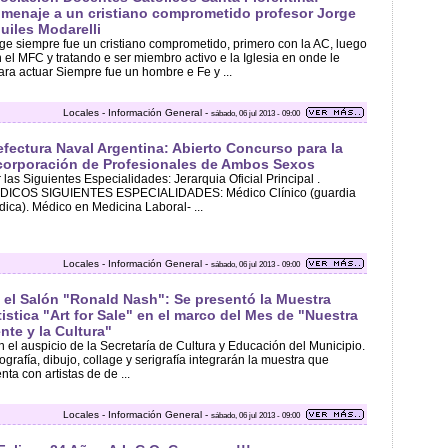
menaje a un cristiano comprometido profesor Jorge
uiles Modarelli
ge siempre fue un cristiano comprometido, primero con la AC, luego
 el MFC y tratando e ser miembro activo e la Iglesia en onde le
ara actuar Siempre fue un hombre e Fe y ...
Locales - Información General -
sábado, 06 jul 2013 - 09:00
efectura Naval Argentina: Abierto Concurso para la
corporación de Profesionales de Ambos Sexos
 las Siguientes Especialidades: Jerarquia Oficial Principal .
DICOS SIGUIENTES ESPECIALIDADES: Médico Clínico (guardia
ica). Médico en Medicina Laboral- ...
Locales - Información General -
sábado, 06 jul 2013 - 09:00
 el Salón "Ronald Nash": Se presentó la Muestra
tistica "Art for Sale" en el marco del Mes de "Nuestra
nte y la Cultura"
 el auspicio de la Secretaría de Cultura y Educación del Municipio.
ografía, dibujo, collage y serigrafía integrarán la muestra que
nta con artistas de de ...
Locales - Información General -
sábado, 06 jul 2013 - 09:00