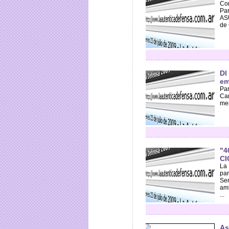
Con
Par
ASU
de 
Dl
em
Par
Cam
men
"4
CI
La 
par
Se
amb
...
As