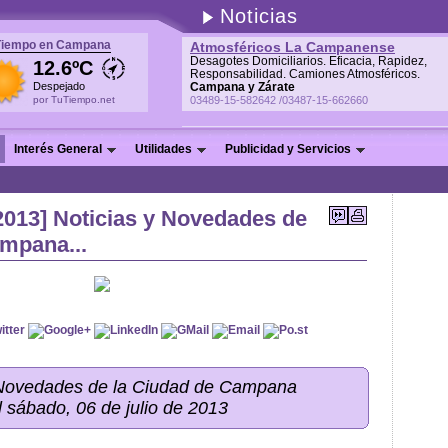
Noticias
Tiempo en Campana
Atmosféricos La Campanense
Desagotes Domiciliarios. Eficacia, Rapidez,
12.6ºC
Responsabilidad. Camiones Atmosféricos.
Despejado
Campana y Zárate
por TuTiempo.net
03489-15-582642 /03487-15-662660
Interés General
Utilidades
Publicidad y Servicios
/2013] Noticias y Novedades de
ampana...
 Novedades de la Ciudad de Campana
l sábado, 06 de julio de 2013