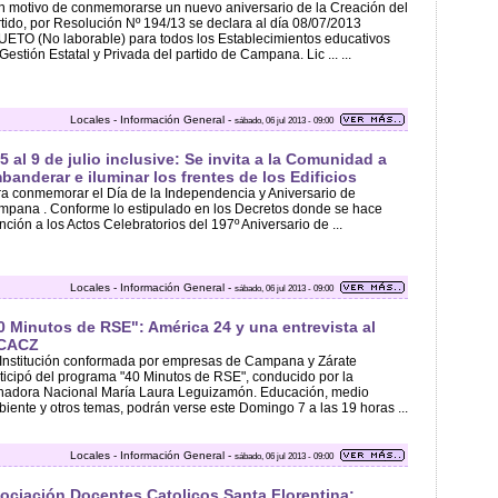
 motivo de conmemorarse un nuevo aniversario de la Creación del
tido, por Resolución Nº 194/13 se declara al día 08/07/2013
ETO (No laborable) para todos los Establecimientos educativos
Gestión Estatal y Privada del partido de Campana. Lic ... ...
Locales - Información General -
sábado, 06 jul 2013 - 09:00
 5 al 9 de julio inclusive: Se invita a la Comunidad a
banderar e iluminar los frentes de los Edificios
a conmemorar el Día de la Independencia y Aniversario de
pana . Conforme lo estipulado en los Decretos donde se hace
ción a los Actos Celebratorios del 197º Aniversario de ...
Locales - Información General -
sábado, 06 jul 2013 - 09:00
0 Minutos de RSE": América 24 y una entrevista al
CACZ
Institución conformada por empresas de Campana y Zárate
ticipó del programa "40 Minutos de RSE", conducido por la
nadora Nacional María Laura Leguizamón. Educación, medio
iente y otros temas, podrán verse este Domingo 7 a las 19 horas ...
Locales - Información General -
sábado, 06 jul 2013 - 09:00
ociación Docentes Catolicos Santa Florentina: