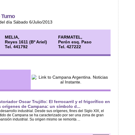
 Turno
del día Sábado 6/Julio/2013
MELIA,
FARMATEL,
Reyes 1611 (Bº Ariel)
Perón esq. Paso
Tel. 441792
Tel. 427222
storiador Oscar Trujillo: El ferrocarril y el frigorífico en
s orígenes de Campana: un símbolo d...
e desarrollo industrial. Desde sus orígenes, fines del Siglo XIX, el
tido de Campana se ha caracterizado por ser una zona de gran
ansión industrial. Su origen mismo se remonta ...