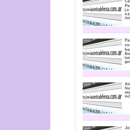
Ce
Pa
La 
a p
Ani
Pa
co
ba
Bue
lue
gen
At
Nuc
seg
inc
Je