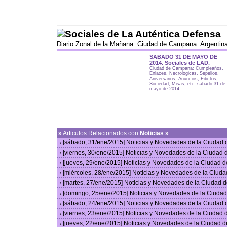
Sociales de La Auténtica Defensa
Diario Zonal de la Mañana. Ciudad de Campana. Argentin
SABADO 31 DE MAYO DE
2014. Sociales de LAD.
Ciudad de Campana: Cumpleaños,
Enlaces, Necrológicas, Sepelios,
Aniversarios, Anuncios, Edictos,
Sociedad, Misas, etc. sabado 31 de
mayo de 2014
»
Articulos Relacionados con
Noticias »
:
[sábado, 31/ene/2015] Noticias y Novedades de la Ciudad
›
[viernes, 30/ene/2015] Noticias y Novedades de la Ciudad
›
[jueves, 29/ene/2015] Noticias y Novedades de la Ciudad 
›
[miércoles, 28/ene/2015] Noticias y Novedades de la Ciud
›
[martes, 27/ene/2015] Noticias y Novedades de la Ciudad 
›
[domingo, 25/ene/2015] Noticias y Novedades de la Ciuda
›
[sábado, 24/ene/2015] Noticias y Novedades de la Ciudad
›
[viernes, 23/ene/2015] Noticias y Novedades de la Ciudad
›
[jueves, 22/ene/2015] Noticias y Novedades de la Ciudad 
›