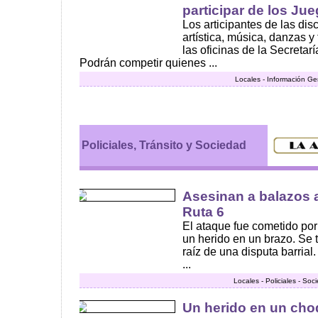
participar de los Ju
Los articipantes de las disci
artística, música, danzas y 
las oficinas de la Secretar
Podrán competir quienes ...
Locales - Información Ge
Policiales, Tránsito y Sociedad
Asesinan a balazos a
Ruta 6
El ataque fue cometido po
un herido en un brazo. Se 
raíz de una disputa barrial
...
Locales - Policiales - Soc
Un herido en un cho