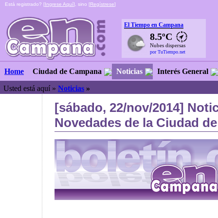
Está registrado? [
Ingrese Aquí
], sino [
Regístrese
]
El Tiempo en Campana
8.5ºC
Nubes dispersas
por TuTiempo.net
Ciudad de Campana
Noticias
Interés General
Home
Usted está aquí »
Noticias
»
[sábado, 22/nov/2014] Notic
Novedades de la Ciudad de