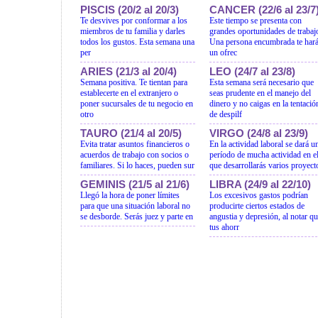
PISCIS (20/2 al 20/3)
CANCER (22/6 al 23/7
Te desvives por conformar a los
Este tiempo se presenta con
miembros de tu familia y darles
grandes oportunidades de trabaj
todos los gustos. Esta semana una
Una persona encumbrada te har
per
un ofrec
ARIES (21/3 al 20/4)
LEO (24/7 al 23/8)
Semana positiva. Te tientan para
Esta semana será necesario que
establecerte en el extranjero o
seas prudente en el manejo del
poner sucursales de tu negocio en
dinero y no caigas en la tentació
otro
de despilf
TAURO (21/4 al 20/5)
VIRGO (24/8 al 23/9)
Evita tratar asuntos financieros o
En la actividad laboral se dará u
acuerdos de trabajo con socios o
período de mucha actividad en e
familiares. Si lo haces, pueden sur
que desarrollarás varios proyect
GEMINIS (21/5 al 21/6)
LIBRA (24/9 al 22/10)
Llegó la hora de poner límites
Los excesivos gastos podrían
para que una situación laboral no
producirte ciertos estados de
se desborde. Serás juez y parte en
angustia y depresión, al notar q
tus ahorr