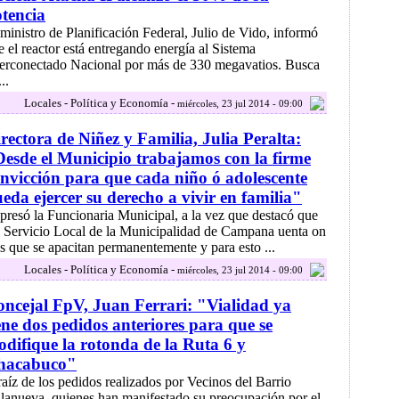
tencia
 ministro de Planificación Federal, Julio de Vido, informó
e el reactor está entregando energía al Sistema
terconectado Nacional por más de 330 megavatios. Busca
..
Locales - Política y Economía -
miércoles, 23 jul 2014 - 09:00
rectora de Niñez y Familia, Julia Peralta:
esde el Municipio trabajamos con la firme
nvicción para que cada niño ó adolescente
eda ejercer su derecho a vivir en familia"
presó la Funcionaria Municipal, a la vez que destacó que
l Servicio Local de la Municipalidad de Campana uenta on
s que se apacitan permanentemente y para esto ...
Locales - Política y Economía -
miércoles, 23 jul 2014 - 09:00
ncejal FpV, Juan Ferrari: "Vialidad ya
ene dos pedidos anteriores para que se
difique la rotonda de la Ruta 6 y
hacabuco"
raíz de los pedidos realizados por Vecinos del Barrio
llanueva, quienes han manifestado su preocupación por el