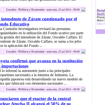
Locales - Política y Economía -
miércoles, 23 jul 2014 - 09:00
Note
Ssd1
Proces
 intendente de Zárate cuestionado por el
disco
ondo Educativo
https:/
a Comisión Investigadora revisará las presuntas
regularidades en la utilización del Fondo ucativo por parte
 la gestión del intendente de Zárate, Osvaldo Caffaro. El
tendente de Zárate, Osvaldo Caffaro, se suma a los jefes
r la aplicación del Fondo ...
Locales - Política y Economía -
miércoles, 23 jul 2014 - 09:00
yota confirmó que avanza en la sustitución
 importaciones
í lo informó la automotriz junto a las principales
topartistas nacionales a la ministra de Industria. La
mpañía japonesa está desarrollando un nuevo modelo de
lux que fabricará con elementos nacionales ...
Locales - Política y Economía -
miércoles, 23 jul 2014 - 09:00
unciaron que el reactor de la central
clear Atucha II alcanzó el 50% de su