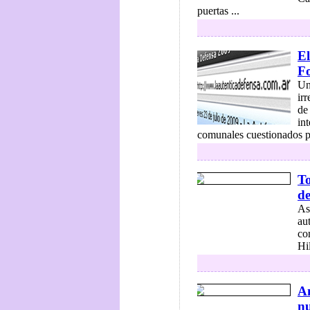
puertas ...
El
F
Un
ir
de
in
comunales cuestionados po
To
de
As
au
co
Hi
An
nu