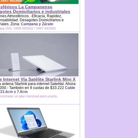
sféricos La Campanense
otes Domiciliarios e industriales
es Atmosféricos. ·Eficacia, Rapidez,
sabilidad. Desagotes Domiciliarios e
riales. Zona:
Campana y Zárate
pp (54): 3489-582642 / 3487-662660
e Internet Vía Satélite Starlink Mini X
 antena Starlink para internet Satelital. Ahora:
000.- También en 9 cuotas de $33.222
Cable
 33.4cm x 7.9cm
contratar un plan mensual para usarla.