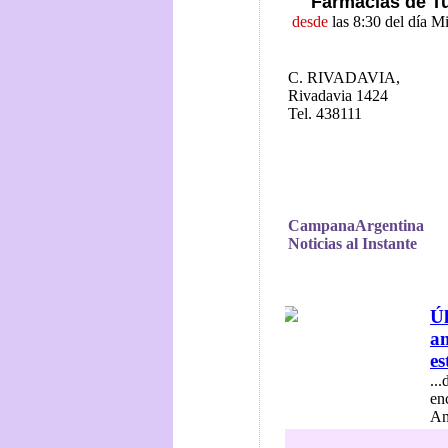
Farmacias de T
desde
las 8:30 del día M
C. RIVADAVIA,
Rivadavia 1424
Tel. 438111
CampanaArgentina
Noticias al Instante
Úl
am
es
..
en
Am