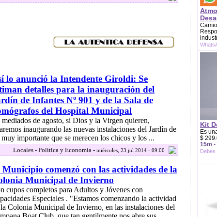
Atmo
Desag
Camion
Respon
indust
WhatsA
í lo anunció la Intendente Giroldi: Se
timan detalles para la inauguración del
rdín de Infantes Nº 901 y de la Sala de
mógrafos del Hospital Municipal
 mediados de agosto, si Dios y la Virgen quieren,
Kit D
taremos inaugurando las nuevas instalaciones del Jardín de
Es una
 muy importante que se merecen los chicos y los ...
$ 299.
15m -
Locales - Política y Economía -
miércoles, 23 jul 2014 - 09:00
Debes 
 Municipio comenzó con las actividades de la
lonia Municipal de Invierno
n cupos completos para Adultos y Jóvenes con
pacidades Especiales . "Estamos comenzando la actividad
 la Colonia Municipal de Invierno, en las instalaciones del
mpana Boat Club, que tan gentilmente nos abre sus