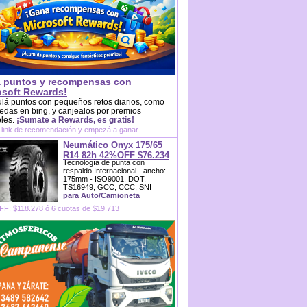
 puntos y recompensas con
osoft Rewards!
lá puntos con pequeños retos diarios, como
das en bing, y canjealos por premios
bles.
¡Sumate a Rewards, es gratis!
 link de recomendación y empezá a ganar
Neumático Onyx 175/65
R14 82h 42%OFF $76.234
Tecnología de punta con
respaldo Internacional - ancho:
175mm - ISO9001, DOT,
TS16949, GCC, CCC, SNI
para Auto/Camioneta
F: $118.278 ó 6 cuotas de $19.713