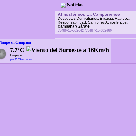
Noticias
Atmosféricos La Campanense
Desagotes Domiciliarios. Eficacia, Rapidez,
Responsabilidad. Camiones Atmosféricos.
Campana y Zárate
03489-15-582642 /03487-15-662660
Tiempo en Campana
7.7ºC
Despejado
por TuTiempo.net