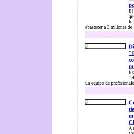
po
El
qu
In
abastecer a 3 millones de .
Di
"D
co
pu
Ex
"e
un equipo de profesionale
Co
ti
mo
C
A 
Vi