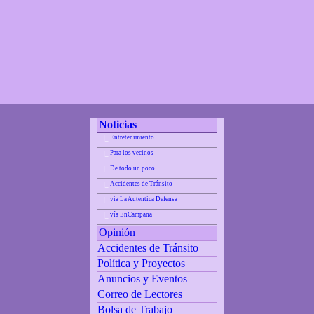
Noticias
Entretenimiento
|_
Para los vecinos
|_
De todo un poco
|_
Accidentes de Tránsito
|_
via La Autentica Defensa
|_
vía EnCampana
|_
Opinión
Accidentes de Tránsito
Política y Proyectos
Anuncios y Eventos
Correo de Lectores
Bolsa de Trabajo