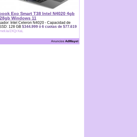
book Exo Smart T38 Intel N4020 4gb
28gb Windows 11
ador: Intel Celeron N4020 - Capacidad de
 SSD: 128 GB
$344.999 ó 6 cuotas de $77.619
/meli.la/2XQrXaL
Anuncios
AdWayet