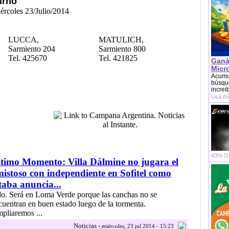
urno
iércoles 23/Julio/2014
LUCCA,
MATULICH,
Sarmiento 204
Sarmiento 800
Tel. 425670
Tel. 421825
Ganá
Micr
Acumu
búsque
increí
Usá mi
43% OF
timo Momento: Villa Dálmine no jugara el
istoso con independiente en Sofitel como
taba anuncia...
.do. Será en Loma Verde porque las canchas no se
cuentran en buen estado luego de la tormenta.
pliaremos ...
Noticias -
miércoles, 23 jul 2014 - 15:23