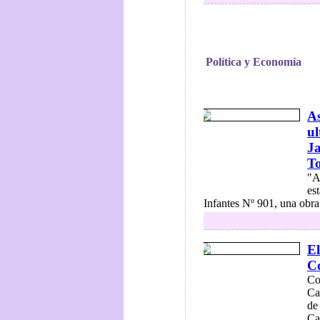
Política y Economía
As
ul
Ja
To
"A
es
Infantes Nº 901, una obra
El
Co
Co
Ca
de
Ca