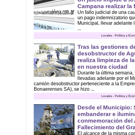
Campana realizar la f
Un fallo judicial de una ca
un pago indemnizatorio qu
Municipal, llevar adelante l
...
Locales - Política y Ec
Tras las gestiones d
desobstructor de A
realiza limpieza de l
en nuestra ciudad
Durante la última semana, 
llevadas adelante por el 
camión desobstructor perteneciente a la Emp
Bonaerenses SA), se hizo ...
Locales - Política y Ec
Desde el Municipio: S
embanderar e ilumina
conmemoración del A
Fallecimiento del Gra
El alcance de la misma co