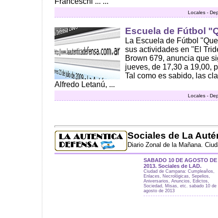
Franceschi ... ...
Locales - De
Escuela de Fútbol "
La Escuela de Fútbol "Que
sus actividades en "El Trid
Brown 679, anuncia que si
jueves, de 17,30 a 19,00, 
Tal como es sabido, las cl
Alfredo Letanú, ...
Locales - De
Sociales de La Auté
Diario Zonal de la Mañana. Ciu
SABADO 10 DE AGOSTO DE
2013. Sociales de LAD.
Ciudad de Campana: Cumpleaños,
Enlaces, Necrológicas, Sepelios,
Aniversarios, Anuncios, Edictos,
Sociedad, Misas, etc. sabado 10 de
agosto de 2013