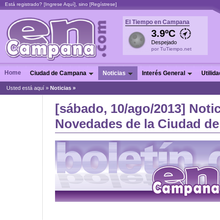
Está registrado? [
Ingrese Aquí
], sino [
Regístrese
]
El Tiempo en Campana
3.9ºC
Despejado
por TuTiempo.net
Home
Ciudad de Campana
Noticias
Interés General
Utilid
Usted está aquí »
Noticias
»
[sábado, 10/ago/2013] Notic
Novedades de la Ciudad de