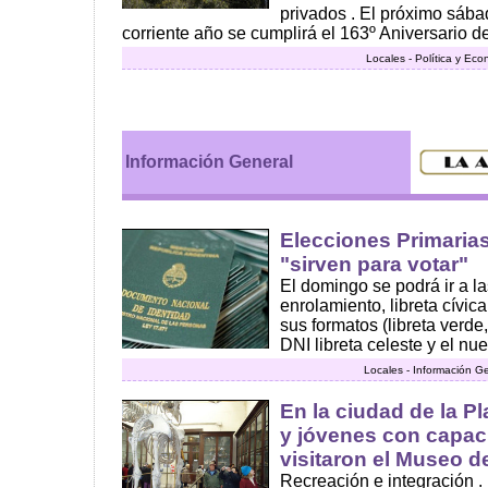
privados . El próximo sába
corriente año se cumplirá el 163º Aniversario de
Locales - Política y Ec
Información General
Elecciones Primarias
"sirven para votar"
El domingo se podrá ir a la
enrolamiento, libreta cívic
sus formatos (libreta verde, 
DNI libreta celeste y el nue
Locales - Información G
En la ciudad de la P
y jóvenes con capac
visitaron el Museo d
Recreación e integración .