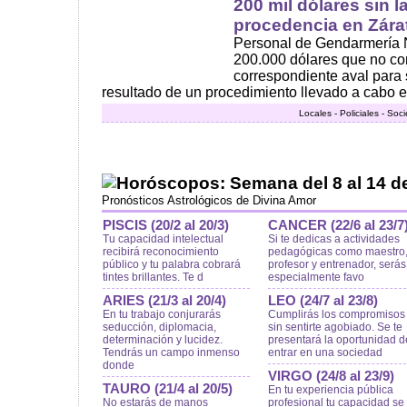
200 mil dólares sin l
procedencia en Zára
Personal de Gendarmería 
200.000 dólares que no co
correspondiente aval para
resultado de un procedimiento llevado a cabo en
Locales - Policiales - Soc
Horóscopos: Semana del 8 al 14 de
Pronósticos Astrológicos de Divina Amor
PISCIS (20/2 al 20/3)
CANCER (22/6 al 23/7
Tu capacidad intelectual
Si te dedicas a actividades
recibirá reconocimiento
pedagógicas como maestro
público y tu palabra cobrará
profesor y entrenador, serás
tintes brillantes. Te d
especialmente favo
ARIES (21/3 al 20/4)
LEO (24/7 al 23/8)
En tu trabajo conjurarás
Cumplirás los compromisos
seducción, diplomacia,
sin sentirte agobiado. Se te
determinación y lucidez.
presentará la oportunidad d
Tendrás un campo inmenso
entrar en una sociedad
donde
VIRGO (24/8 al 23/9)
TAURO (21/4 al 20/5)
En tu experiencia pública
No estarás de manos
profesional tu capacidad se