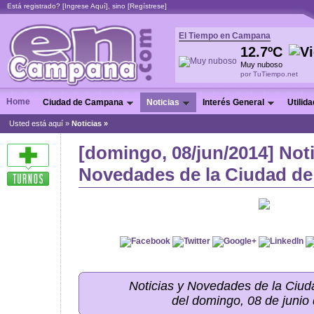
Está registrado? [
Ingrese Aquí
], sino [
Regístrese
]
El Tiempo en Campana
12.7ºC
Muy nuboso
por TuTiempo.net
Home
Ciudad de Campana
Noticias
Interés General
Utilid
Usted está aquí »
Noticias
»
[domingo, 08/jun/2014] Noti
Novedades de la Ciudad de
Noticias y Novedades de la Ci
del domingo, 08 de junio