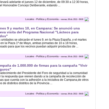
llevará adelante el jueves 12 de diciembre, de 09:30 a 12:30 horas,
el Honorable Concejo Deliberante, estando ...
Locales - Política y Economía -
viernes, 06 dic 2013 - 09:00
nes 9 y martes 10, en Campana: Se anunció una
eva visita del Programa Nacional "Lácteos para
dos"
 unidades se ubicarán el lunes 9, en la Plaza España, y el martes
 en la Plaza 1º de Mayo, ambas jornadas de 10 a 18 horas,
sado para que los vecinos puedan adquirir productos de ...
Locales - Política y Economía -
viernes, 06 dic 2013 - 09:00
mpaña de 1.000.000 de firmas para la campaña "Vivir
guros"
adecimiento del Presidente del Foro de seguridad a la comunidad
r la respuesta que vienen dando a la campaña de recolección de
mas que cuenta con la adhesión a la iniciativa de Campana,de otros
os de distintos distritos de la Provincia ...
Locales - Política y Economía -
viernes, 06 dic 2013 - 09:00