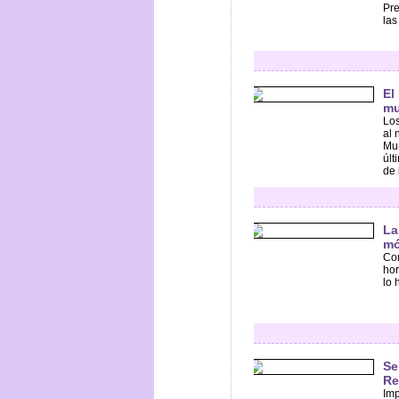
Pre
las
El
mu
Los
al 
Mun
últ
de l
La
mó
Con
hor
lo 
Se
Re
Imp