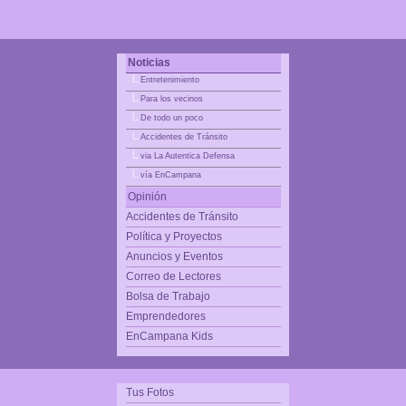
Noticias
|_
Entretenimiento
|_
Para los vecinos
|_
De todo un poco
|_
Accidentes de Tránsito
|_
via La Autentica Defensa
|_
vía EnCampana
Opinión
Accidentes de Tránsito
Política y Proyectos
Anuncios y Eventos
Correo de Lectores
Bolsa de Trabajo
Emprendedores
EnCampana Kids
Tus Fotos