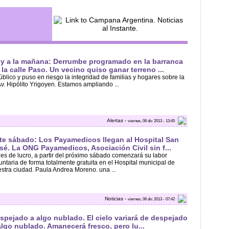
y a la mañana: Derrumbe programado en la barranca
 la calle Paso. Un vecino quiso ganar terreno ...
público y puso en riesgo la integridad de familias y hogares sobre la
Av. Hipólito Yrigoyen. Estamos ampliando ...
Alertas -
viernes, 06 dic 2013 - 13:45
te sábado: Los Payamedicos llegan al Hospital San
sé. La ONG Payamedicos, Asociación Civil sin f...
ines de lucro, a partir del próximo sábado comenzará su labor
untaria de forma totalmente gratuita en el Hospital municipal de
stra ciudad. Paula Andrea Moreno. una ...
Noticias -
viernes, 06 dic 2013 - 07:42
spejado a algo nublado. El cielo variará de despejado
algo nublado. Amanecerá fresco, pero lu...