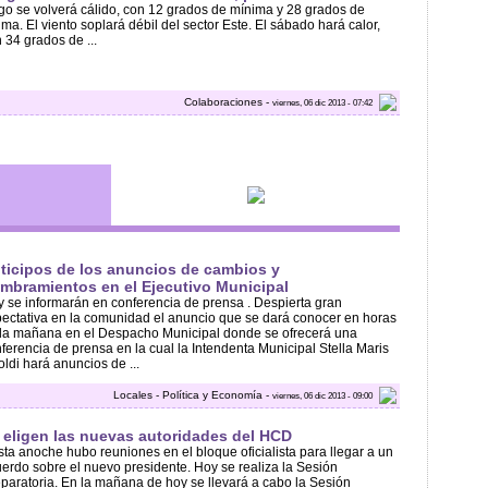
ego se volverá cálido, con 12 grados de mínima y 28 grados de
ima. El viento soplará débil del sector Este. El sábado hará calor,
 34 grados de ...
Colaboraciones -
viernes, 06 dic 2013 - 07:42
ticipos de los anuncios de cambios y
mbramientos en el Ejecutivo Municipal
 se informarán en conferencia de prensa . Despierta gran
ectativa en la comunidad el anuncio que se dará conocer en horas
la mañana en el Despacho Municipal donde se ofrecerá una
ferencia de prensa en la cual la Intendenta Municipal Stella Maris
oldi hará anuncios de ...
Locales - Política y Economía -
viernes, 06 dic 2013 - 09:00
 eligen las nuevas autoridades del HCD
ta anoche hubo reuniones en el bloque oficialista para llegar a un
erdo sobre el nuevo presidente. Hoy se realiza la Sesión
paratoria. En la mañana de hoy se llevará a cabo la Sesión