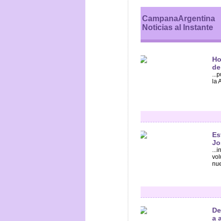
CampanaArgentina
Noticias al Instante
Ho
de
...
la 
Es
Jo
...
vol
nue
De
a 