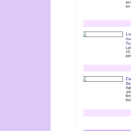
se 
en 
Lu
nu
To
Las
10,
pen
Ca
Se
Agr
,po
fir
for