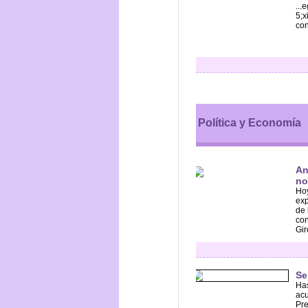
...
5;x
con
Política y Economía
An
no
Hoy
exp
de 
con
Gir
Se
Has
acu
Pre