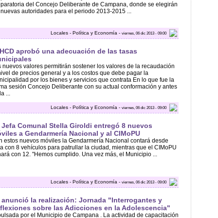
paratoria del Concejo Deliberante de Campana, donde se elegirán
 nuevas autoridades para el periodo 2013-2015 ...
Locales - Política y Economía -
viernes, 06 dic 2013 - 09:00
 HCD aprobó una adecuación de las tasas
nicipales
 nuevos valores permitirán sostener los valores de la recaudación
nivel de precios general y a los costos que debe pagar la
icipalidad por los bienes y servicios que contrata En lo que fue la
ima sesión Concejo Deliberante con su actual conformación y antes
a ...
Locales - Política y Economía -
viernes, 06 dic 2013 - 09:00
 Jefa Comunal Stella Giroldi entregó 8 nuevos
viles a Gendarmería Nacional y al CIMoPU
 estos nuevos móviles la Gendarmería Nacional contará desde
a con 8 vehículos para patrullar la ciudad, mientras que el CIMoPU
hará con 12. "Hemos cumplido. Una vez más, el Municipio ...
Locales - Política y Economía -
viernes, 06 dic 2013 - 09:00
 anunció la realización: Jornada "Interrogantes y
flexiones sobre las Adicciones en la Adolescencia"
ulsada por el Municipio de Campana . La actividad de capacitación