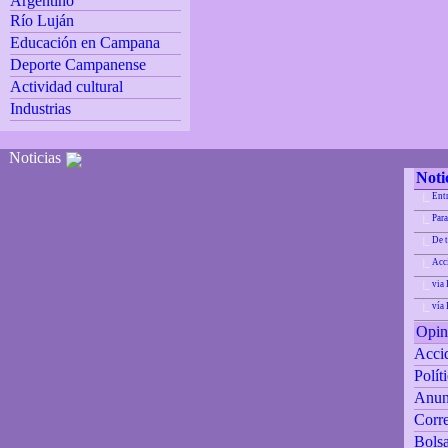
Argentino
Río Luján
Educación en Campana
Deporte Campanense
Actividad cultural
Industrias
Noticias
Noti
Ent
|_
Para
|_
De 
|_
Acci
|_
via 
|_
vía
|_
Opin
Accid
Polít
Anun
Corre
Bolsa