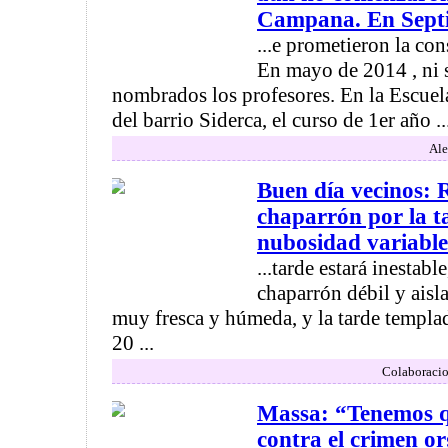
Campana. En Septie
...e prometieron la con
En mayo de 2014 , ni s
nombrados los profesores. En la Escuel
del barrio Siderca, el curso de 1er año ..
Ale
Buen día vecinos: 
chaparrón por la ta
nubosidad variable 
...tarde estará inestabl
chaparrón débil y aisl
muy fresca y húmeda, y la tarde templa
20 ...
Colaboracio
Massa: “Tenemos q
contra el crimen o