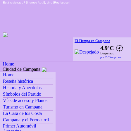
Está registrado? [
Ingrese Aquí
], sino [
Regístrese
]
El Tiempo en Campana
4.9ºC
Despejado
por TuTiempo.net
Home
Ciudad de Campana
Home
Reseña histórica
Historia y Anécdotas
Símbolos del Partido
Vías de acceso y Planos
Turismo en Campana
La Casa de los Costa
Campana y el Ferrocarril
Primer Automóvil