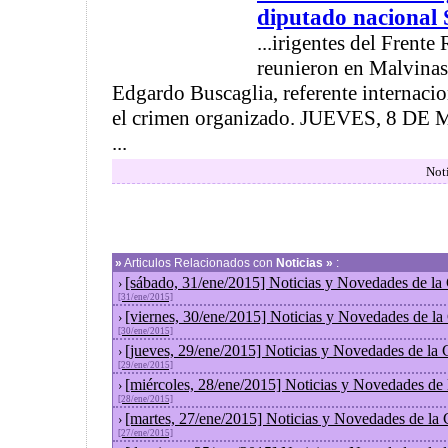
diputado nacional 
...irigentes del Frente
reunieron en Malvinas
Edgardo Buscaglia, referente internacio
el crimen organizado. JUEVES, 8 DE
...
Noti
»
Articulos Relacionados con
Noticias »
:
[sábado, 31/ene/2015] Noticias y Novedades de la
›
[31/ene/2015]
[viernes, 30/ene/2015] Noticias y Novedades de l
›
[30/ene/2015]
[jueves, 29/ene/2015] Noticias y Novedades de la
›
[29/ene/2015]
[miércoles, 28/ene/2015] Noticias y Novedades de
›
[28/ene/2015]
[martes, 27/ene/2015] Noticias y Novedades de la
›
[27/ene/2015]