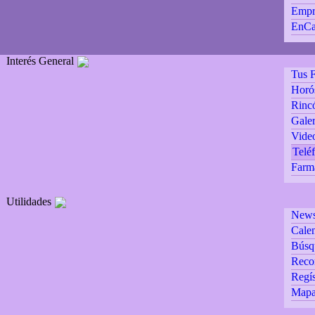
Empr
EnCa
Interés General
Tus F
Horó
Rincó
Galer
Vide
Teléf
Farm
Utilidades
Newsl
Calen
Búsq
Reco
Regís
Mapa 