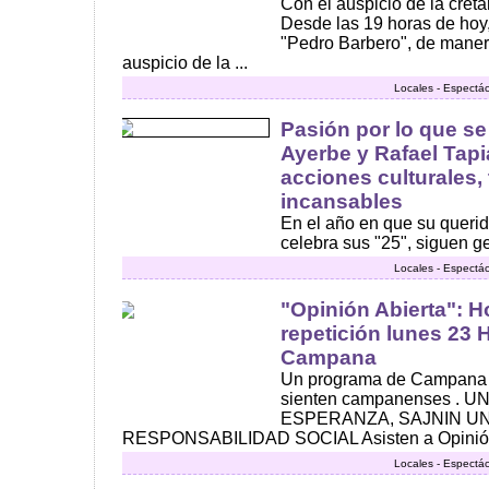
Con el auspicio de la creta
Desde las 19 horas de hoy,
"Pedro Barbero", de manera 
auspicio de la ...
Locales - Espectác
Pasión por lo que s
Ayerbe y Rafael Tap
acciones culturales,
incansables
En el año en que su querido
celebra sus "25", siguen g
Locales - Espectác
"Opinión Abierta": 
repetición lunes 23 
Campana
Un programa de Campana p
sienten campanenses .
ESPERANZA, SAJNIN U
RESPONSABILIDAD SOCIAL Asisten a Opinión Abi
Locales - Espectác