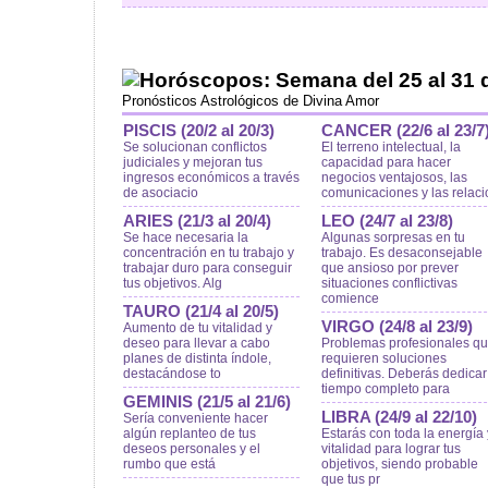
Horóscopos: Semana del 25 al 31 
Pronósticos Astrológicos de Divina Amor
PISCIS (20/2 al 20/3)
CANCER (22/6 al 23/7
Se solucionan conflictos
El terreno intelectual, la
judiciales y mejoran tus
capacidad para hacer
ingresos económicos a través
negocios ventajosos, las
de asociacio
comunicaciones y las relaci
ARIES (21/3 al 20/4)
LEO (24/7 al 23/8)
Se hace necesaria la
Algunas sorpresas en tu
concentración en tu trabajo y
trabajo. Es desaconsejable
trabajar duro para conseguir
que ansioso por prever
tus objetivos. Alg
situaciones conflictivas
comience
TAURO (21/4 al 20/5)
VIRGO (24/8 al 23/9)
Aumento de tu vitalidad y
deseo para llevar a cabo
Problemas profesionales q
planes de distinta índole,
requieren soluciones
destacándose to
definitivas. Deberás dedicar
tiempo completo para
GEMINIS (21/5 al 21/6)
LIBRA (24/9 al 22/10)
Sería conveniente hacer
algún replanteo de tus
Estarás con toda la energía 
deseos personales y el
vitalidad para lograr tus
rumbo que está
objetivos, siendo probable
que tus pr