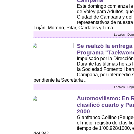
Campana
Este domingo comienza la
de Voley para Adultos, que
Ciudad de Campana y del 
representativos de nuestra
Luján, Moreno, Pilar, Cardales y Lima ...
Locales - Dep
Se realizó la entreg
Programa "Taekwond
Impulsado por la Dirección
Durante las últimas horas l
la Sociedad Fomento l barri
Campana, por intermedio s
pendiente la Secretaría ...
Locales - Dep
Automovilismo: En Ro
clasificó cuarto y Pa
2000
Gianfranco Collino (Peug
el mejor registro de clasifi
tiempo de 1´00.928/1000, e
del 34º ...