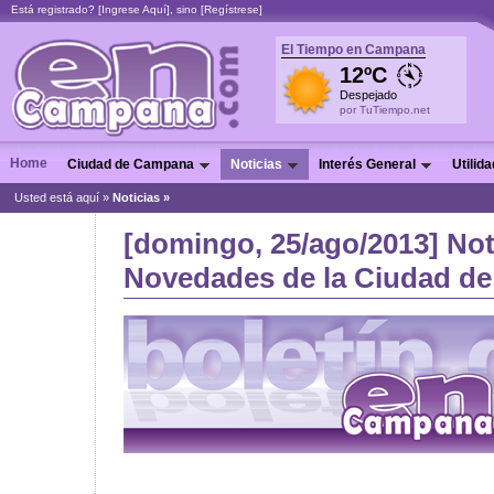
Está registrado? [
Ingrese Aquí
], sino [
Regístrese
]
El Tiempo en Campana
12ºC
Despejado
por TuTiempo.net
Home
Ciudad de Campana
Noticias
Interés General
Utilid
Usted está aquí »
Noticias
»
[domingo, 25/ago/2013] Not
Novedades de la Ciudad de