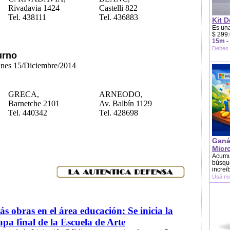
Rivadavia 1424
Castelli 822
Tel. 438111
Tel. 436883
Kit D
Es una
$ 299.
15m -
Debes 
urno
Lunes 15/Diciembre/2014
GRECA,
ARNEODO,
Barnetche 2101
Av. Balbín 1129
Tel. 440342
Tel. 428698
Ganá
Micr
Acumu
búsque
increí
Usá mi
s obras en el área educación: Se inicia la
apa final de la Escuela de Arte