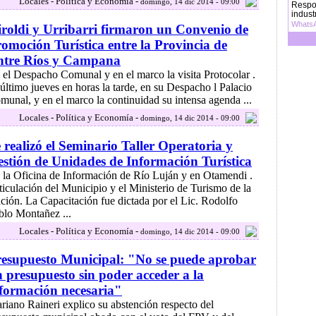
Locales - Política y Economía -
domingo, 14 dic 2014 - 09:00
Respon
indust
WhatsA
roldi y Urribarri firmaron un Convenio de
omoción Turística entre la Provincia de
ntre Ríos y Campana
 el Despacho Comunal y en el marco la visita Protocolar .
 último jueves en horas la tarde, en su Despacho l Palacio
munal, y en el marco la continuidad su intensa agenda ...
Locales - Política y Economía -
domingo, 14 dic 2014 - 09:00
 realizó el Seminario Taller Operatoria y
stión de Unidades de Información Turística
 la Oficina de Información de Río Luján y en Otamendi .
ticulación del Municipio y el Ministerio de Turismo de la
ción. La Capacitación fue dictada por el Lic. Rodolfo
blo Montañez ...
Locales - Política y Economía -
domingo, 14 dic 2014 - 09:00
esupuesto Municipal: "No se puede aprobar
 presupuesto sin poder acceder a la
formación necesaria"
riano Raineri explico su abstención respecto del