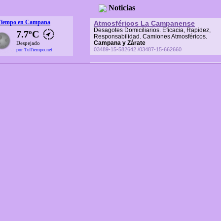
Noticias
Tiempo en Campana
Atmosféricos La Campanense
Desagotes Domiciliarios. Eficacia, Rapidez,
7.7ºC
Responsabilidad. Camiones Atmosféricos.
Campana y Zárate
Despejado
03489-15-582642 /03487-15-662660
por TuTiempo.net