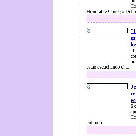
pr
Co
Honorable Concejo Deliber
"L
mu
lo
"L
co
po
están escuchando el ...
Je
re
e
Ex
ap
Co
culminó ...