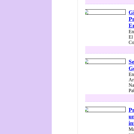
Gi
Pr
E
En
El
Co
Se
Ge
En
Ar
Na
Pa
Pr
un
in
Ma