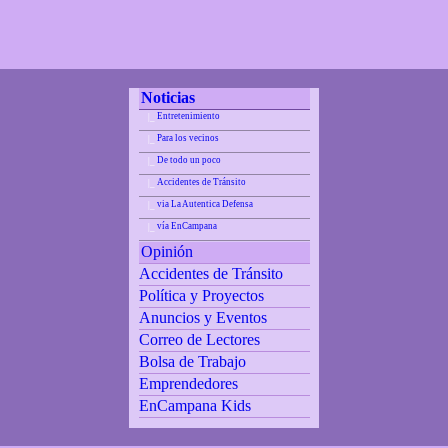
Noticias
Entretenimiento
|_
Para los vecinos
|_
De todo un poco
|_
Accidentes de Tránsito
|_
via La Autentica Defensa
|_
vía EnCampana
|_
Opinión
Accidentes de Tránsito
Política y Proyectos
Anuncios y Eventos
Correo de Lectores
Bolsa de Trabajo
Emprendedores
EnCampana Kids