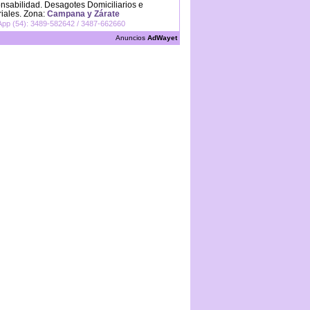
sabilidad. Desagotes Domiciliarios e
riales. Zona:
Campana y Zárate
pp (54): 3489-582642 / 3487-662660
Anuncios
AdWayet