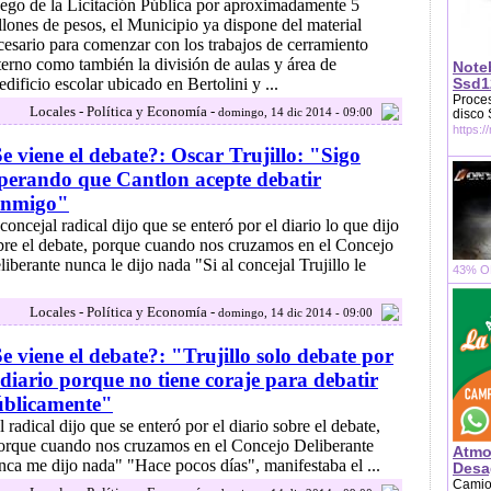
ego de la Licitación Pública por aproximadamente 5
llones de pesos, el Municipio ya dispone del material
cesario para comenzar con los trabajos de cerramiento
terno como también la división de aulas y área de
Note
dificio escolar ubicado en Bertolini y ...
Ssd1
Proces
Locales - Política y Economía -
domingo, 14 dic 2014 - 09:00
disco
https:/
e viene el debate?: Oscar Trujillo: "Sigo
perando que Cantlon acepte debatir
onmigo"
concejal radical dijo que se enteró por el diario lo que dijo
bre el debate, porque cuando nos cruzamos en el Concejo
liberante nunca le dijo nada "Si al concejal Trujillo le
43% OF
Locales - Política y Economía -
domingo, 14 dic 2014 - 09:00
e viene el debate?: "Trujillo solo debate por
 diario porque no tiene coraje para debatir
úblicamente"
l radical dijo que se enteró por el diario sobre el debate,
orque cuando nos cruzamos en el Concejo Deliberante
Atmo
nca me dijo nada" "Hace pocos días", manifestaba el ...
Desag
Camion