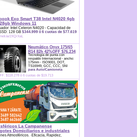
book Exo Smart T38 Intel N4020 4gb
28gb Windows 11
ador: Intel Celeron N4020 - Capacidad de
 SSD: 128 GB
$344.999 ó 6 cuotas de $77.619
/meli.la/2XQrXaL
Neumático Onyx 175/65
R14 82h 42%OFF $76.234
Tecnología de punta con
respaldo Internacional - ancho:
175mm - ISO9001, DOT,
TS16949, GCC, CCC, SNI
para Auto/Camioneta
F: $118.278 ó 6 cuotas de $19.713
sféricos La Campanense
otes Domiciliarios e industriales
es Atmosféricos. ·Eficacia, Rapidez,