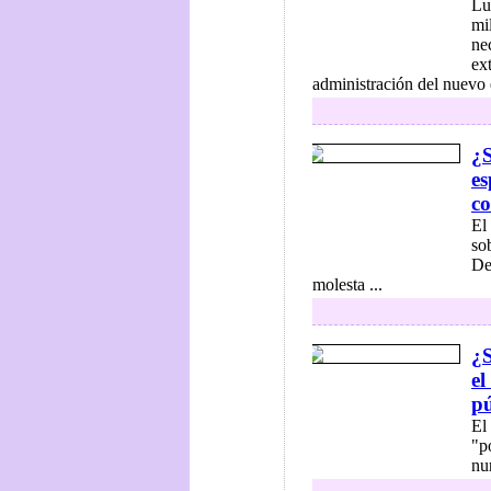
Lu
mi
ne
ex
administración del nuevo e
¿S
es
c
El 
so
De
molesta ...
¿S
el
p
El 
"p
nu