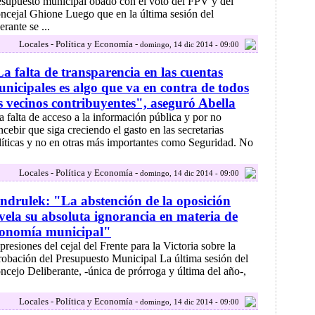
esupuesto municipal obado con el voto del FPV y del
ncejal Ghione Luego que en la última sesión del
ante se ...
Locales - Política y Economía -
domingo, 14 dic 2014 - 09:00
a falta de transparencia en las cuentas
nicipales es algo que va en contra de todos
s vecinos contribuyentes", aseguró Abella
a falta de acceso a la información pública y por no
ncebir que siga creciendo el gasto en las secretarias
líticas y no en otras más importantes como Seguridad. No
Locales - Política y Economía -
domingo, 14 dic 2014 - 09:00
ndrulek: "La abstención de la oposición
vela su absoluta ignorancia en materia de
conomía municipal"
presiones del cejal del Frente para la Victoria sobre la
robación del Presupuesto Municipal La última sesión del
ncejo Deliberante, -única de prórroga y última del año-,
Locales - Política y Economía -
domingo, 14 dic 2014 - 09:00