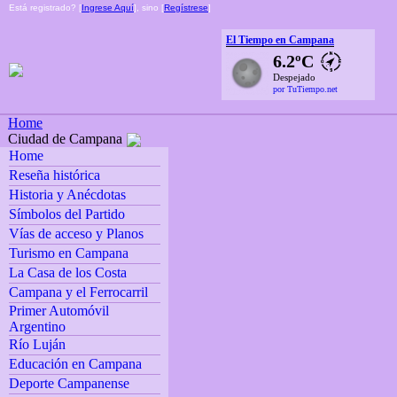
Está registrado? [
Ingrese Aquí
], sino [
Regístrese
]
El Tiempo en Campana
6.2ºC
Despejado
por TuTiempo.net
Home
Ciudad de Campana
Home
Reseña histórica
Historia y Anécdotas
Símbolos del Partido
Vías de acceso y Planos
Turismo en Campana
La Casa de los Costa
Campana y el Ferrocarril
Primer Automóvil
Argentino
Río Luján
Educación en Campana
Deporte Campanense