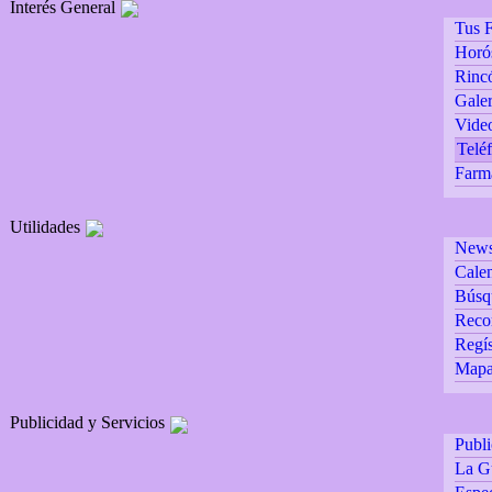
Interés General
Tus F
Horó
Rincó
Galer
Vide
Teléf
Farm
Utilidades
Newsl
Calen
Búsq
Reco
Regís
Mapa 
Publicidad y Servicios
Publ
La G