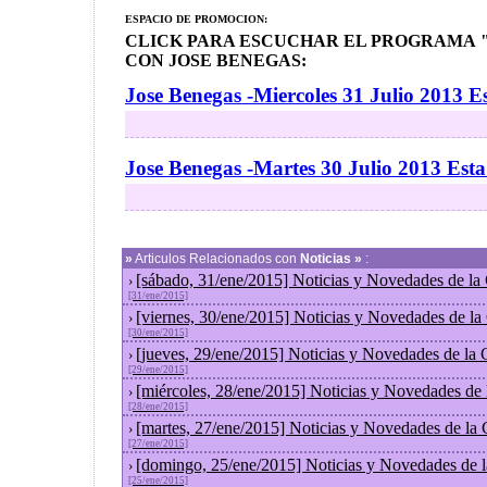
ESPACIO DE PROMOCION:
CLICK PARA ESCUCHAR EL PROGRAMA "
CON JOSE BENEGAS:
Jose Benegas -Miercoles 31 Julio 2013 E
Jose Benegas -Martes 30 Julio 2013 Est
»
Articulos Relacionados con
Noticias »
:
[sábado, 31/ene/2015] Noticias y Novedades de la
›
[31/ene/2015]
[viernes, 30/ene/2015] Noticias y Novedades de l
›
[30/ene/2015]
[jueves, 29/ene/2015] Noticias y Novedades de la
›
[29/ene/2015]
[miércoles, 28/ene/2015] Noticias y Novedades de
›
[28/ene/2015]
[martes, 27/ene/2015] Noticias y Novedades de la
›
[27/ene/2015]
[domingo, 25/ene/2015] Noticias y Novedades de 
›
[25/ene/2015]