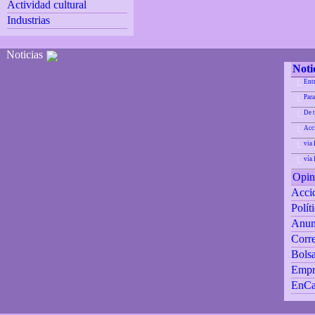
Actividad cultural
Industrias
Noticias
Noti
Ent
|_
Para
|_
De 
|_
Acci
|_
via 
|_
vía
|_
Opin
Accid
Polít
Anun
Corre
Bolsa
Empr
EnCa