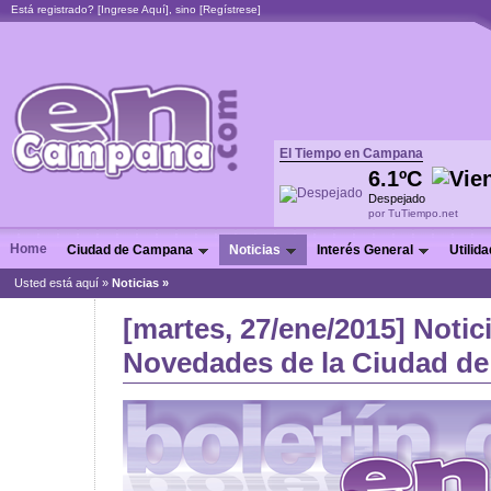
Está registrado? [
Ingrese Aquí
], sino [
Regístrese
]
El Tiempo en Campana
6.1ºC
Despejado
por TuTiempo.net
Home
Ciudad de Campana
Noticias
Interés General
Utilid
Usted está aquí »
Noticias
»
[martes, 27/ene/2015] Notic
Novedades de la Ciudad de