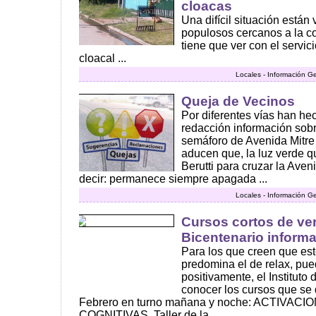
cloacas
Una difícil situación están
populosos cercanos a la c
tiene que ver con el servic
cloacal ...
Locales - Información G
Queja de Vecinos
Por diferentes vías han hec
redacción información sobr
semáforo de Avenida Mitre 
aducen que, la luz verde q
Berutti para cruzar la Aven
decir: permanece siempre apagada ...
Locales - Información G
Cursos cortos de ver
Bicentenario inform
Para los que creen que es
predomina el de relax, pued
positivamente, el Instituto 
conocer los cursos que se d
Febrero en turno mañana y noche: ACTIVA
COGNITIVAS, Taller de la ...