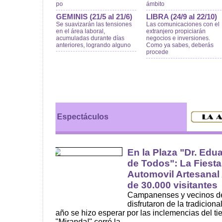
po
ámbito
GEMINIS (21/5 al 21/6)
LIBRA (24/9 al 22/10)
Se suavizarán las tensiones
Las comunicaciones con el
en el área laboral,
extranjero propiciarán
acumuladas durante días
negocios e inversiones.
anteriores, logrando alguno
Como ya sabes, deberás
procede
Espectáculos
En la Plaza "Dr. Edua
de Todos": La Fiesta
Automovil Artesanal
de 30.000 visitantes
Campanenses y vecinos de
disfrutaron de la tradicion
año se hizo esperar por las inclemencias del t
"Miranda!" cerró la ...