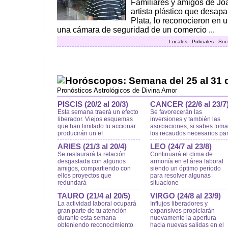
Familiares y amigos de Joa
artista plástico que desap
Plata, lo reconocieron en u
una cámara de seguridad de un comercio ...
Locales - Policiales - So
Horóscopos: Semana del 25 al 31 
Pronósticos Astrológicos de Divina Amor
PISCIS (20/2 al 20/3)
CANCER (22/6 al 23/7
Esta semana traerá un efecto
Se favorecerán las
liberador. Viejos esquemas
inversiones y también las
que han limitado tu accionar
asociaciones, si sabes toma
producirán un ef
los recaudos necesarios pa
ARIES (21/3 al 20/4)
LEO (24/7 al 23/8)
Se restaurará la relación
Continuará el clima de
desgastada con algunos
armonía en el área laboral
amigos, compartiendo con
siendo un óptimo período
ellos proyectos que
para resolver algunas
redundará
situacione
TAURO (21/4 al 20/5)
VIRGO (24/8 al 23/9)
La actividad laboral ocupará
Influjos liberadores y
gran parte de tu atención
expansivos propiciarán
durante esta semana
nuevamente la apertura
obteniendo reconocimiento
hacia nuevas salidas en el