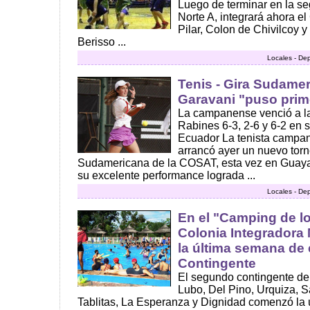
Luego de terminar en la s
Norte A, integrará ahora el
Pilar, Colon de Chivilcoy y
Berisso ...
Locales - De
Tenis - Gira Sudamer
Garavani "puso prim
La campanense venció a l
Rabines 6-3, 2-6 y 6-2 en s
Ecuador La tenista campa
arrancó ayer un nuevo torn
Sudamericana de la COSAT, esta vez en Guayaq
su excelente performance lograda ...
Locales - De
En el "Camping de lo
Colonia Integradora
la última semana de
Contingente
El segundo contingente de 
Lubo, Del Pino, Urquiza, S
Tablitas, La Esperanza y Dignidad comenzó la 