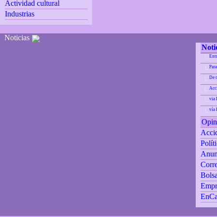
Actividad cultural
Industrias
Noticias
Noti
Ent
|_
Para
|_
De 
|_
Acci
|_
via 
|_
vía
|_
Opin
Accid
Polít
Anun
Corre
Bolsa
Empr
EnCa