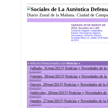
Sociales de La Auténtica Defens
Diario Zonal de la Mañana. Ciudad de Campa
SABADO 29 DE MARZO DE
2014. Sociales de LAD.
Ciudad de Campana: Cumpleaños,
Enlaces, Necrológicas, Sepelios,
Aniversarios, Anuncios, Edictos,
Sociedad, Misas, etc. sabado 29 de marz
de 2014
»
Articulos Relacionados con
Noticias »
:
[sábado, 31/ene/2015] Noticias y Novedades de la
›
[31/ene/2015]
[viernes, 30/ene/2015] Noticias y Novedades de l
›
[30/ene/2015]
[jueves, 29/ene/2015] Noticias y Novedades de la
›
[29/ene/2015]
[miércoles, 28/ene/2015] Noticias y Novedades de
›
[28/ene/2015]
[martes, 27/ene/2015] Noticias y Novedades de la
›
[27/ene/2015]