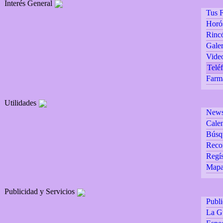
Interés General
Tus F
Horó
Rincó
Galer
Vide
Teléf
Farm
Utilidades
Newsl
Calen
Búsq
Reco
Regís
Mapa 
Publicidad y Servicios
Publ
La G