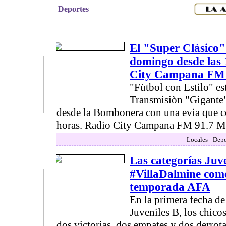
Deportes
El "Super Clásico"
domingo desde las 
City Campana FM
"Fùtbol con Estilo" es
Transmisiòn "Gigant
desde la Bombonera con una evia que c
horas. Radio City Campana FM 91.7 Mhz
Locales - Depo
Las categorías Juve
#VillaDalmine com
temporada AFA
En la primera fecha d
Juveniles B, los chico
dos victorias, dos empates y dos derrot