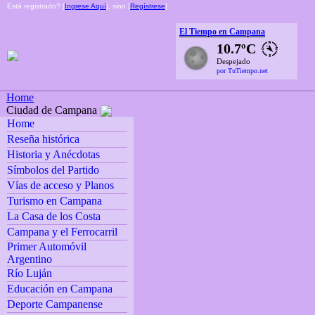
Está registrado? [
Ingrese Aquí
], sino [
Regístrese
]
El Tiempo en Campana
10.7ºC
Despejado
por TuTiempo.net
Home
Ciudad de Campana
Home
Reseña histórica
Historia y Anécdotas
Símbolos del Partido
Vías de acceso y Planos
Turismo en Campana
La Casa de los Costa
Campana y el Ferrocarril
Primer Automóvil
Argentino
Río Luján
Educación en Campana
Deporte Campanense