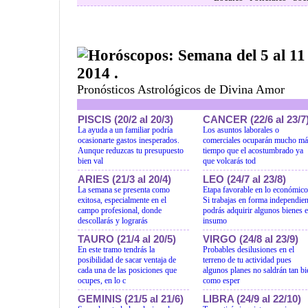
Horóscopos: Semana del 5 al 11
2014 .
Pronósticos Astrológicos de Divina Amor
PISCIS (20/2 al 20/3)
CANCER (22/6 al 23/7
La ayuda a un familiar podría
Los asuntos laborales o
ocasionarte gastos inesperados.
comerciales ocuparán mucho má
Aunque reduzcas tu presupuesto
tiempo que el acostumbrado ya
bien val
que volcarás tod
ARIES (21/3 al 20/4)
LEO (24/7 al 23/8)
La semana se presenta como
Etapa favorable en lo económico
exitosa, especialmente en el
Si trabajas en forma independien
campo profesional, donde
podrás adquirir algunos bienes e
descollarás y lograrás
insumo
TAURO (21/4 al 20/5)
VIRGO (24/8 al 23/9)
En este tramo tendrás la
Probables desilusiones en el
posibilidad de sacar ventaja de
terreno de tu actividad pues
cada una de las posiciones que
algunos planes no saldrán tan bi
ocupes, en lo c
como esper
GEMINIS (21/5 al 21/6)
LIBRA (24/9 al 22/10)