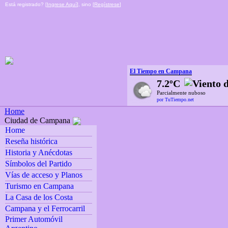
Está registrado? [
Ingrese Aquí
], sino [
Regístrese
]
El Tiempo en Campana
7.2ºC
Parcialmente nuboso
por TuTiempo.net
Home
Ciudad de Campana
Home
Reseña histórica
Historia y Anécdotas
Símbolos del Partido
Vías de acceso y Planos
Turismo en Campana
La Casa de los Costa
Campana y el Ferrocarril
Primer Automóvil