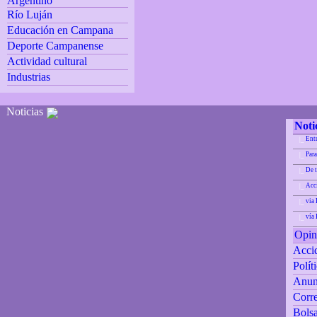
Argentino
Río Luján
Educación en Campana
Deporte Campanense
Actividad cultural
Industrias
Noticias
Noti
Ent
|_
Para
|_
De 
|_
Acci
|_
via 
|_
vía
|_
Opin
Accid
Polít
Anun
Corre
Bolsa