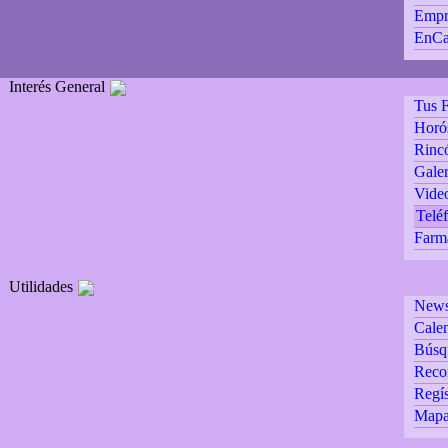
Empr
EnCa
Interés General
Tus F
Horó
Rincó
Galer
Vide
Teléf
Farm
Utilidades
Newsl
Calen
Búsq
Reco
Regís
Mapa 