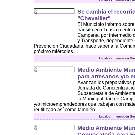
Locales - Información Ge
Se cambia el recorri
"Chevallier"
El Municipio informó sobr
tránsito en el casco céntri
Campana, por intermedio d
y Transporte, dependiente 
Prevención Ciudadana, hace saber a la Comuni
próximo miércoles ...
Locales - Información Ge
Medio Ambiente Muni
para artesanos y/o
Avanzan los preparativos p
Jornada de Concientizació
Subsecretaría de Ambiente
la Municipalidad de Camp
y/o microemprendedores que trabajan con mater
reutilizado así como también ...
Locales - Información Ge
Medio Ambiente Muni
Convocatoria para E