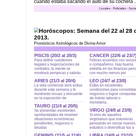
cuando estaba sacando el auto de su cochera ..
Locales - Policiales - Soc
Horóscopos: Semana del 22 al 28 
2013.
Pronósticos Astrológicos de Divina Amor
PISCIS (20/2 al 20/3)
CANCER (22/6 al 23/7
Para definir cuestiones
Felices acuerdos con socio
legales y negociaciones de
o compañeros. Hay buena
contratos, tu mente se
estrella en las finanzas pero
mostrará perspicaz y sabrás
con mucho menos pel
ARIES (21/3 al 20/4)
LEO (24/7 al 23/8)
La vida comercial será activa
Estás en excelentes
durante esta semana y te
condiciones para consolida
mostrarás locuaz y elocuente
negocios o lograr conquista
en la exposición de
de índole laboral o
monetaria,
TAURO (21/4 al 20/5)
VIRGO (24/8 al 23/9)
Se presentan excelentes
oportunidades de resolver
Si eres de aquellos
situaciones económicas
virginianos que estuvieras
pendientes, negocios o
pensando en iniciar nuevos
deudas
estudios o diversificar tus a
GEMINIS (21/5 al 21/6)
LIBRA (24/9 al 22/10)