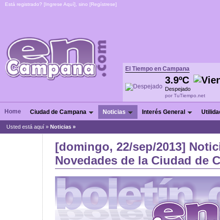
Está registrado? [
Ingrese Aquí
], sino [
Regístrese
]
El Tiempo en Campana
3.9ºC
Despejado
por TuTiempo.net
Home
Ciudad de Campana
Noticias
Interés General
Utilid
Usted está aquí »
Noticias
»
[domingo, 22/sep/2013] Notic
Novedades de la Ciudad de C