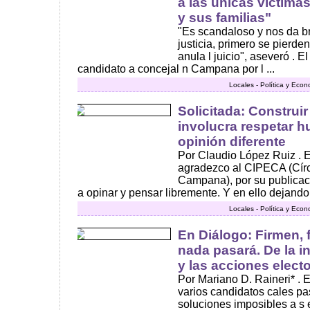
a las únicas víctimas
y sus familias"
"Es scandaloso y nos da b
justicia, primero se pierd
anula l juicio", aseveró . E
candidato a concejal n Campana por l ...
Locales - Política y Eco
Solicitada: Construir
involucra respetar h
opinión diferente
Por Claudio López Ruiz . E
agradezco al CIPECA (Círc
Campana), por su publicac
a opinar y pensar libremente. Y en ello dejando 
Locales - Política y Eco
En Diálogo: Firmen, 
nada pasará. De la i
y las acciones elect
Por Mariano D. Raineri* . 
varios candidatos cales p
soluciones imposibles a s 