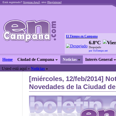
Está registrado? [
Ingrese Aquí
], sino [
Regístrese
]
El Tiempo en Campana
6.8ºC
Despejado
por TuTiempo.net
Home
Ciudad de Campana
Noticias
Interés General
Usted está aquí »
Noticias
»
[miércoles, 12/feb/2014] Not
Novedades de la Ciudad de