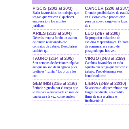
PISCIS (20/2 al 20/3)
CANCER (22/6 al 23/7
Están favorecidos los trabajos que
Grandes posibilidades de estudi
tengan que ver con el quehacer
en el extranjero o proposición
empresario y los asuntos
para un nuevo cargo en tu lugar
jurídicos.
de t
ARIES (21/3 al 20/4)
LEO (24/7 al 23/8)
Deberás tratar a fondo un asunto
Se propician toda clase de
de dinero relacionado con
estudios y aprendizajes. Es hora
contratos de trabajo. Descubrirás
de comenzar ese curso de
también qu
postgrado que has veni
TAURO (21/4 al 20/5)
VIRGO (24/8 al 23/9)
Son tiempos de decisiones rápidas
Cambios favorables en todo
aunque no son de tu agrado pues
aquello que tenga que ver con el
prefieres "rumiar" los pros y los
trabajo. Probablemente seas
con
beneficiado con
GEMINIS (21/5 al 21/6)
LIBRA (24/9 al 22/10)
Período signado por el fuego que
Se acelera cualquier trámite que
te ayudará a embarcarte en más de
tengas pendiente, sea crédito,
una tarea a la vez, como suele s
firma de una escritura o
finalización d