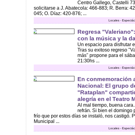
Centro Gallego, Castelli 
solicitarse a J. Abatecola: 466-883; R. Berra: 4
045; O. Díaz: 420-876; ...
Locales - Espectác
Regresa "Valeriano"
con la música y la d
Un espacio para disfrutar 
Tras su exitoso regreso "V
más" propone para el sába
21:30hs ...
Locales - Espectác
En conmemoración al
Nacional: El grupo d
"Rataplan" compartió
alegría en el Teatro 
Al mal tiempo, buena cara
refrán. Si bien el domingo p
frío que por estos días se instaló, nos castigó. P
Municipal ...
Locales - Espectác