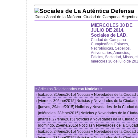
Sociales de La Auténtica Defensa
Diario Zonal de la Mañana. Ciudad de Campana. Argentin
MIERCOLES 30 DE
JULIO DE 2014.
Sociales de LAD.
Ciudad de Campana:
Cumpleaños, Enlaces,
Necrológicas, Sepelios,
Aniversarios, Anuncios,
Edictos, Sociedad, Misas, et
miercoles 30 de julio de 20
»
Articulos Relacionados con
Noticias »
:
[sábado, 31/ene/2015] Noticias y Novedades de la Ciudad
›
[viernes, 30/ene/2015] Noticias y Novedades de la Ciudad
›
[jueves, 29/ene/2015] Noticias y Novedades de la Ciudad 
›
[miércoles, 28/ene/2015] Noticias y Novedades de la Ciud
›
[martes, 27/ene/2015] Noticias y Novedades de la Ciudad 
›
[domingo, 25/ene/2015] Noticias y Novedades de la Ciuda
›
[sábado, 24/ene/2015] Noticias y Novedades de la Ciudad
›
[viernes, 23/ene/2015] Noticias y Novedades de la Ciudad
›