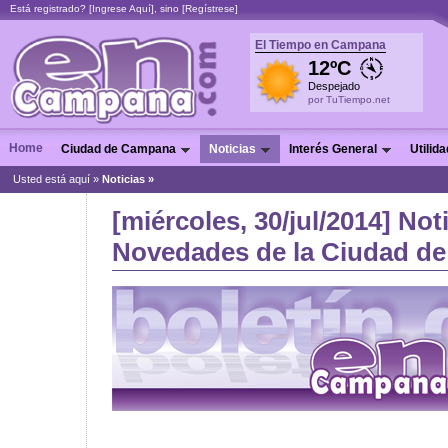
Está registrado? [
Ingrese Aquí
], sino [
Regístrese
]
El Tiempo en Campana
12ºC
Despejado
por TuTiempo.net
Home
Ciudad de Campana
Noticias
Interés General
Utilid
Usted está aquí »
Noticias
»
[miércoles, 30/jul/2014] Not
Novedades de la Ciudad de