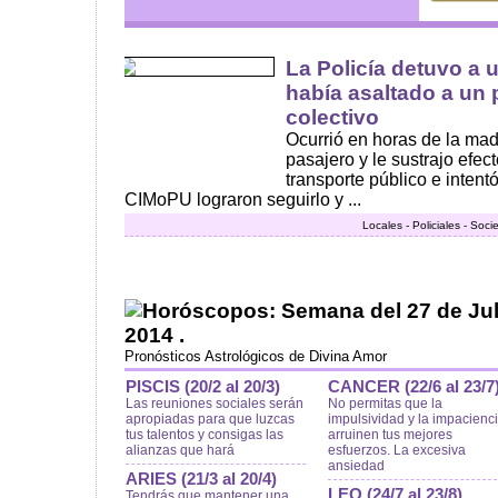
La Policía detuvo a 
había asaltado a un 
colectivo
Ocurrió en horas de la mad
pasajero y le sustrajo efec
transporte público e intent
CIMoPU lograron seguirlo y ...
Locales - Policiales - Soc
Horóscopos: Semana del 27 de Juli
2014 .
Pronósticos Astrológicos de Divina Amor
PISCIS (20/2 al 20/3)
CANCER (22/6 al 23/7
Las reuniones sociales serán
No permitas que la
apropiadas para que luzcas
impulsividad y la impacienc
tus talentos y consigas las
arruinen tus mejores
alianzas que hará
esfuerzos. La excesiva
ansiedad
ARIES (21/3 al 20/4)
LEO (24/7 al 23/8)
Tendrás que mantener una