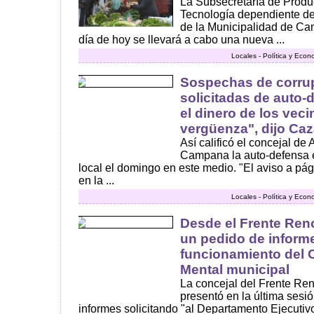
La Subsecretaría de Produ
Tecnología dependiente de
de la Municipalidad de Ca
día de hoy se llevará a cabo una nueva ...
Locales - Política y Econ
Sospechas de corru
solicitadas de auto
el dinero de los vec
vergüenza", dijo Ca
Así calificó el concejal d
Campana la auto-defensa e
local el domingo en este medio. "El aviso a pág
en la ...
Locales - Política y Econ
Desde el Frente Ren
un pedido de informe
funcionamiento del 
Mental municipal
La concejal del Frente Re
presentó en la última ses
informes solicitando "al Departamento Ejecutivo