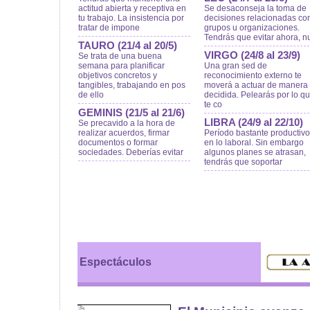
actitud abierta y receptiva en
Se desaconseja la toma de
tu trabajo. La insistencia por
decisiones relacionadas co
tratar de impone
grupos u organizaciones.
Tendrás que evitar ahora, n
TAURO (21/4 al 20/5)
VIRGO (24/8 al 23/9)
Se trata de una buena
semana para planificar
Una gran sed de
objetivos concretos y
reconocimiento externo te
tangibles, trabajando en pos
moverá a actuar de manera
de ello
decidida. Pelearás por lo q
te co
GEMINIS (21/5 al 21/6)
LIBRA (24/9 al 22/10)
Se precavido a la hora de
realizar acuerdos, firmar
Período bastante productivo
documentos o formar
en lo laboral. Sin embargo
sociedades. Deberías evitar
algunos planes se atrasan,
tendrás que soportar
Espectáculos