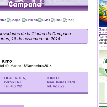
Ganá
Micr
 Novedades de la Ciudad de Campana
Acumu
artes, 18 de noviembre de 2014
búsque
increí
Usá mi
 Turno
 del día Martes 18/Noviembre/2014
FIGUEROLA,
TONELLI,
Perón 149
Jean Jaures 1370
Tel. 432792
Tel. 426622