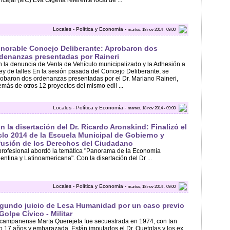
cejal (MC) Eva Gigena referente local de ...
Locales - Política y Economía -
martes, 18 nov 2014 - 09:00
norable Concejo Deliberante: Aprobaron dos
denanzas presentadas por Raineri
 la denuncia de Venta de Vehículo municipalizado y la Adhesión a
ley de talles En la sesión pasada del Concejo Deliberante, se
obaron dos ordenanzas presentadas por el Dr. Mariano Raineri,
más de otros 12 proyectos del mismo edil ...
Locales - Política y Economía -
martes, 18 nov 2014 - 09:00
n la disertación del Dr. Ricardo Aronskind: Finalizó el
clo 2014 de la Escuela Municipal de Gobierno y
fusión de los Derechos del Ciudadano
profesional abordó la temática "Panorama de la Economía
entina y Latinoamericana". Con la disertación del Dr ...
Locales - Política y Economía -
martes, 18 nov 2014 - 09:00
gundo juicio de Lesa Humanidad por un caso previo
 Golpe Cívico - Militar
campanense Marta Querejeta fue secuestrada en 1974, con tan
o 17 años y embarazada. Están imputados el Dr. Quetglas y los ex