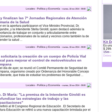
Locales - Política y Economía -
martes, 18 nov 2014 - 09:00
y finalizan las 7º Jornadas Regionales de Atención
imaria de la Salud
r en la apertura participaron el Vice Ministro Provincial, Dr.
jandre, y la Intendente Stella Giroldi; quien destacó además la
ortancia de trabajar en conjunto y articuladamente entre
cionarios, profesionales de la salud y vecinos como también la de
ender la salud ...
Kit D
Es una
Locales - Política y Economía -
martes, 18 nov 2014 - 09:00
$ 299.
15m -
Debes 
 solicitaria la creación de un cuerpo de Policía Vial
cal para mejorar el control de motovehiculos en
ampana
el día de ayer, se reunió el Comité Permanente de Seguridad de
mpana, organismo creado por Ordenanza del Honorable Concejo
iberante, que trata de estudiar los problemas de Seguridad ...
Locales - Política y Economía -
martes, 18 nov 2014 - 09:00
c. Di María: "La premisa de la Intendente Giroldi es
ofundizar las estrategias de trabajo y las
pacitaciones"
refirió al III Congreso Regional de Educación . El Secretario de
tura Educación se refirió a una nueva capacitación brindada por el