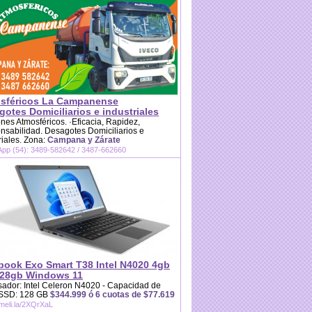
sféricos La Campanense
otes Domiciliarios e industriales
es Atmosféricos. ·Eficacia, Rapidez,
sabilidad. Desagotes Domiciliarios e
riales. Zona:
Campana y Zárate
pp (54): 3489-582642 / 3487-662660
book Exo Smart T38 Intel N4020 4gb
28gb Windows 11
ador: Intel Celeron N4020 - Capacidad de
 SSD: 128 GB
$344.999 ó 6 cuotas de $77.619
/meli.la/2XQrXaL