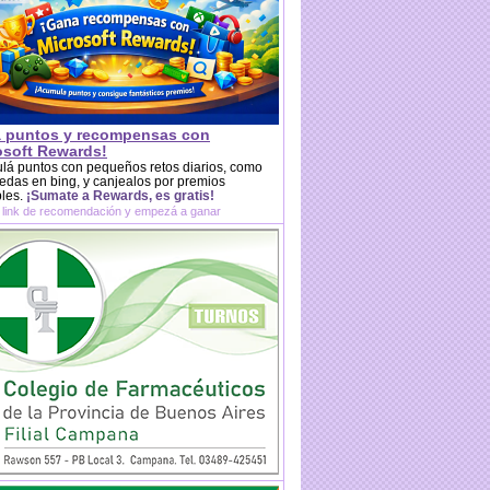
 puntos y recompensas con
osoft Rewards!
lá puntos con pequeños retos diarios, como
das en bing, y canjealos por premios
bles.
¡Sumate a Rewards, es gratis!
 link de recomendación y empezá a ganar