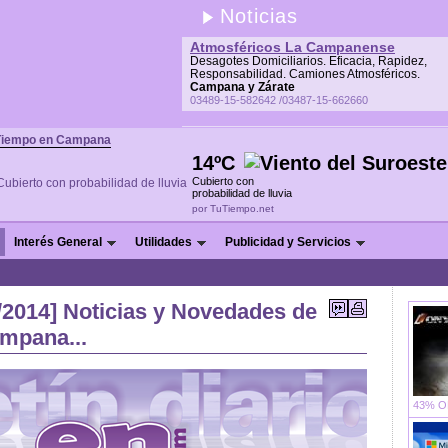
Noticias
Atmosféricos La Campanense
Desagotes Domiciliarios. Eficacia, Rapidez,
Responsabilidad. Camiones Atmosféricos.
Campana y Zárate
03489-15-582642 /03487-15-662660
Tiempo en Campana
14ºC
Cubierto con
probabilidad de lluvia
por TuTiempo.net
Interés General
Utilidades
Publicidad y Servicios
/2014] Noticias y Novedades de
ampana...
43% OF