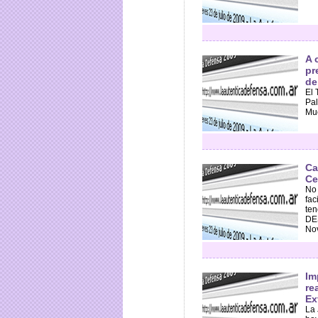
A 
pr
de
El 
Pal
Mue
Ca
Ce
No 
fac
ten
DE
Nov
Im
re
Ex
La 