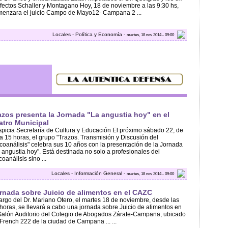
fectos Schaller y Montagano Hoy, 18 de noviembre a las 9:30 hs,
enzara el juicio Campo de Mayo12- Campana 2 ...
Locales - Política y Economía -
martes, 18 nov 2014 - 09:00
azos presenta la Jornada "La angustia hoy" en el
atro Municipal
picia Secretaría de Cultura y Educación El próximo sábado 22, de
a 15 horas, el grupo "Trazos. Transmisión y Discusión del
coanálisis" celebra sus 10 años con la presentación de la Jornada
 angustia hoy". Está destinada no solo a profesionales del
coanálisis sino ...
Locales - Información General -
martes, 18 nov 2014 - 09:00
rnada sobre Juicio de alimentos en el CAZC
argo del Dr. Mariano Otero, el martes 18 de noviembre, desde las
horas, se llevará a cabo una jornada sobre Juicio de alimentos en
Salón Auditorio del Colegio de Abogados Zárate-Campana, ubicado
French 222 de la ciudad de Campana ... ...