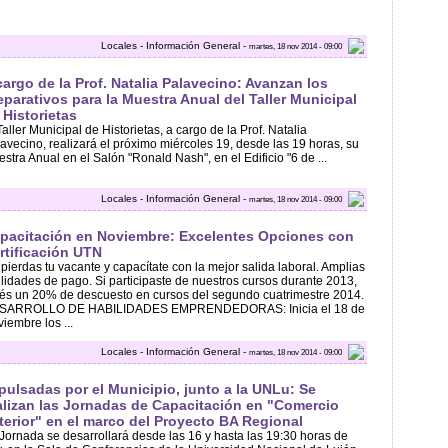
Locales - Información General -
martes, 18 nov 2014 - 09:00
cargo de la Prof. Natalia Palavecino: Avanzan los
eparativos para la Muestra Anual del Taller Municipal
 Historietas
Taller Municipal de Historietas, a cargo de la Prof. Natalia
avecino, realizará el próximo miércoles 19, desde las 19 horas, su
stra Anual en el Salón "Ronald Nash", en el Edificio "6 de ...
Locales - Información General -
martes, 18 nov 2014 - 09:00
pacitación en Noviembre: Excelentes Opciones con
rtificación UTN
pierdas tu vacante y capacítate con la mejor salida laboral. Amplias
ilidades de pago. Si participaste de nuestros cursos durante 2013,
és un 20% de descuesto en cursos del segundo cuatrimestre 2014.
SARROLLO DE HABILIDADES EMPRENDEDORAS: Inicia el 18 de
iembre los ...
Locales - Información General -
martes, 18 nov 2014 - 09:00
pulsadas por el Municipio, junto a la UNLu: Se
alizan las Jornadas de Capacitación en "Comercio
terior" en el marco del Proyecto BA Regional
Jornada se desarrollará desde las 16 y hasta las 19:30 horas de