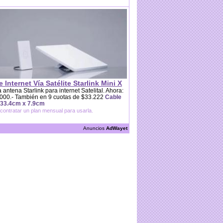
e Internet Vía Satélite Starlink Mini X
 antena Starlink para internet Satelital. Ahora:
000.- También en 9 cuotas de $33.222
Cable
 33.4cm x 7.9cm
contratar un plan mensual para usarla.
Anuncios
AdWayet