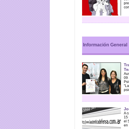
pre
com
Información General
Tr
Te
Aus
09 
Psi
"La
psi
Jo
A c
15 
el 
en 