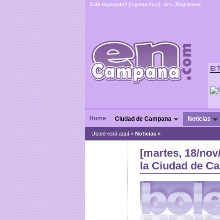
Está registrado? [
Ingrese Aquí
], sino [
Regístrese
]
El 
Home
Ciudad de Campana
Noticias
Usted está aquí »
Noticias
»
[martes, 18/nov
la Ciudad de C