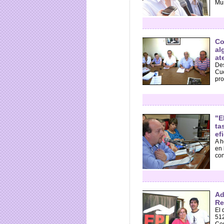
Mun
Co
al
at
Des
Cue
pro
"E
ta
ef
A h
en 
con
Ad
Re
El 
512