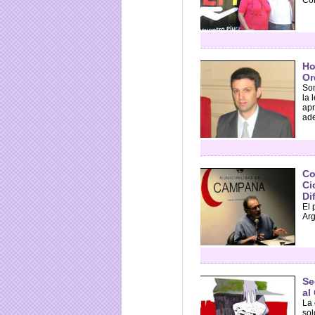
Con
Ho
Or
Son
la 
apr
ade
Co
Ci
Di
El 
Arg
Se
al
La 
sol