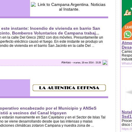
 este instante: Incendio de vivienda en barrio San
cinto. Bomberos Voluntarios de Campana trabaj...
an en la calle Del Greco 2802 con dos móviles. Presuntamente un
perfecto eléctrico causó el fuego. En este instante se produjo un
Atmo
endio de vivienda en el barrio San Jacinto en la calle Del ...
Desag
Camion
Respon
indust
Alertas -
martes, 18 nov 2014 - 15:28
WhatsA
 operativo encabezado por el Municipio y ANSeS
Note
istió a vecinos del Canal Irigoyen
Ssd1
 estarán nuevamente en San Cayetano y en el Sector de Islas Tal
Proces
o se viene desarrollando desde que las intensas y malas
disco
diciones climáticas zotaron Campana y nuestra zona de ...
https:/