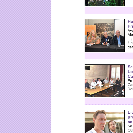
Ho
Pr
Aye
Ale
imp
fun
def
Se
Lo
C
En 
Ca
Del
Li
pr
ca
Se 
Cul