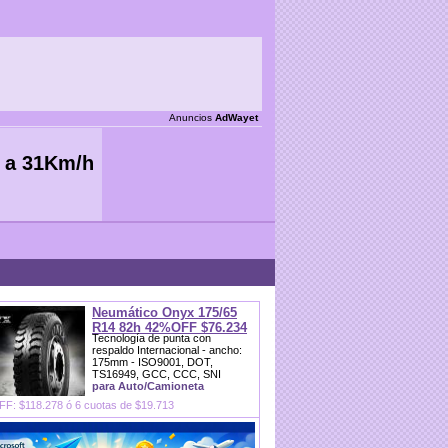
Anuncios
AdWayet
Neumático Onyx 175/65
R14 82h 42%OFF $76.234
Tecnología de punta con
respaldo Internacional - ancho:
175mm - ISO9001, DOT,
TS16949, GCC, CCC, SNI
para Auto/Camioneta
F: $118.278 ó 6 cuotas de $19.713