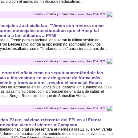
icipio con el apoyo de Instituciones Educativas ...
Locales - Política y Economía -
martes, 18 nov 2014 - 09:00
ncejales Justicialistas: "Vimos con tristeza como
gunos concejales cuestionaban que el Hospital
endía a los afiliados a PAMI"
de el Frente para la Victoria, analizaron la última sesión del
rpo Deliberativo, donde la oposición no acompañó algunos
yectos resaltados como "fundamentales" para ciertas áreas de ...
Locales - Política y Economía -
martes, 18 nov 2014 - 09:00
l error del oficialismo es seguir aumentándole las
sas a los vecinos en vez de gastar de forma más
iciente y transparente", resaltó el concejal Roses
oras de aprobarse en el Concejo Deliberante, un aumento del 50%
las tasas municipales, con la creación de una tasa de salud, el
cejal Sergio Roses, del bloque de Sebastián Abella, ...
Locales - Política y Economía -
martes, 18 nov 2014 - 09:00
rian Pérez, máximo referente del EPI en el Frente
novador, viene el viernes a Campana
diputado nacional se presentará el viernes a las 12:30 en Av. Varela
, donde acompañará el lanzamiento de su espacio a nivel local. La