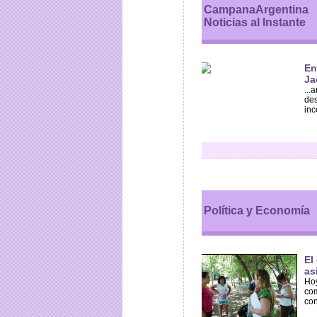
CampanaArgentina
Noticias al Instante
En
Ja
...
des
inc
Política y Economía
El
as
Hoy
com
con