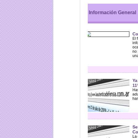
Información General
Co
El 
inf
oca
no 
una
Ya
11
Has
adu
han
Se
Co
La 