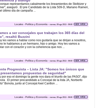
herencia y diálogo"
. porque representamos cabalmente los lineamientos de Stolbizer y
ner", aseguró . El pre Candidato de la Lista 509-D, Mariano Raineri,
el último día de campaña ...
Locales - Política y Economía -
viernes, 09 ago 2013 - 09:00
amos a ser concejales que trabajen los 365 días del
o", resaltó Buzzini
y les vamos a hablar como nos gustaría que se dirijan a nosotros,
o le hablamos a un hermano, hijo o amigo. Hoy les vamos a
lar con el corazón y con la coherencia que nos ...
Locales - Política y Economía -
viernes, 09 ago 2013 - 09:00
ente Progresista – Lista JA: "Somos los únicos que
 presentamos propuestas de seguridad"
. y por eso el domingo la gente nos dara el triunfo de las PASO", dijo
ola . El primer precandidato a Concejal de la lista JA, Norberto
to" Bonola, junto al Concejal Axel Cantlon ...
Locales - Política y Economía -
viernes, 09 ago 2013 - 09:00