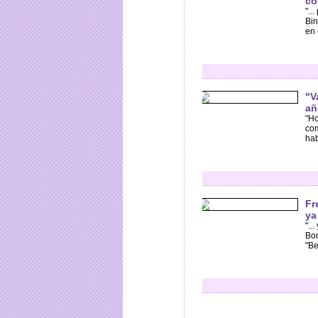
co
"..
Bin
en 
"V
añ
"Ho
com
hab
Fr
ya
"..
Bon
"Be