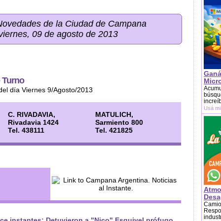
 Novedades de la Ciudad de Campana
 viernes, 09 de agosto de 2013
Ganá
 Turno
Micr
Acumu
del día Viernes 9/Agosto/2013
búsque
increí
Usá mi
C. RIVADAVIA,
MATULICH,
Rivadavia 1424
Sarmiento 800
Tel. 438111
Tel. 421825
Atmo
Desag
Camion
Respon
indust
ce instantes: Detuvieron a "Nico" Esquivel prófugo