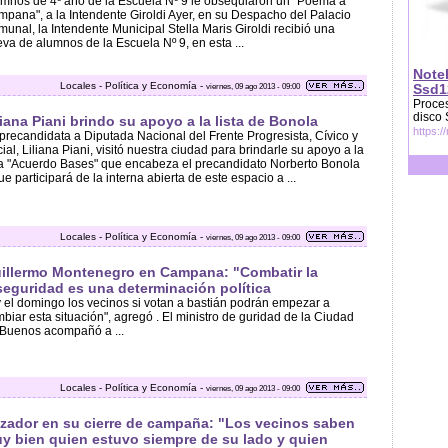
mnos de 4º año de la Escuela Nº 9 le obsequiaron un "Poema a
pana", a la Intendente Giroldi Ayer, en su Despacho del Palacio
unal, la Intendente Municipal Stella Maris Giroldi recibió una
va de alumnos de la Escuela Nº 9, en esta ...
Note
Locales - Política y Economía -
viernes, 09 ago 2013 - 09:00
Ssd1
Proces
disco
liana Piani brindo su apoyo a la lista de Bonola
https:/
precandidata a Diputada Nacional del Frente Progresista, Cívico y
ial, Liliana Piani, visitó nuestra ciudad para brindarle su apoyo a la
ta "Acuerdo Bases" que encabeza el precandidato Norberto Bonola
ue participará de la interna abierta de este espacio a ...
Locales - Política y Economía -
viernes, 09 ago 2013 - 09:00
illermo Montenegro en Campana: "Combatir la
seguridad es una determinación política
.y el domingo los vecinos si votan a bastián podrán empezar a
biar esta situación", agregó . El ministro de guridad de la Ciudad
Buenos acompañó a ...
Locales - Política y Economía -
viernes, 09 ago 2013 - 09:00
zador en su cierre de campaña: "Los vecinos saben
y bien quien estuvo siempre de su lado y quien