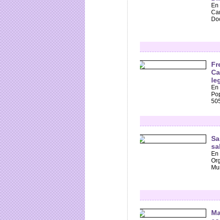
En 
Cam
Doc
Fr
Ca
le
En 
Pop
505
Sa
sa
En 
Org
Mun
Ma