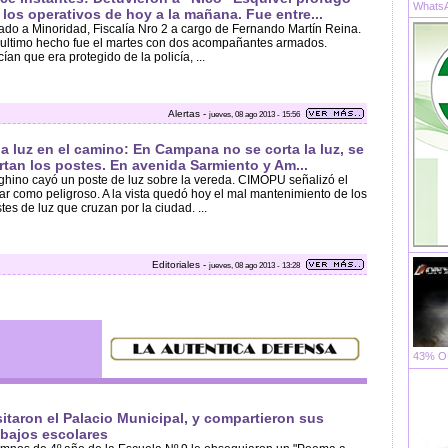
WhatsA
 los operativos de hoy a la mañana. Fue entre...
gado a Minoridad, Fiscalía Nro 2 a cargo de Fernando Martín Reina.
ultimo hecho fue el martes con dos acompañantes armados.
ían que era protegido de la policía, ...
Alertas -
jueves, 08 ago 2013 - 15:56
a luz en el camino: En Campana no se corta la luz, se
rtan los postes. En avenida Sarmiento y Am...
eghino cayó un poste de luz sobre la vereda. CIMOPU señalizó el
ar como peligroso. A la vista quedó hoy el mal mantenimiento de los
tes de luz que cruzan por la ciudad. ...
Editoriales -
jueves, 08 ago 2013 - 13:28
43% OF
sitaron el Palacio Municipal, y compartieron sus
abajos escolares