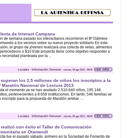
lecta de Interact Campana
fin de semana pasado los interactianos recorrieron el Bº Dálmine
ormando a los vecinos sobre su nuevo proyecto solidario En esta
sión, el grupo de jóvenes realizará una colecta de velas, alimentos
perecederos o $10 Este proyecto tiene como objetivo responder a
 necesidad planteada por la ...
Locales - Información General -
viernes, 09 ago 2013 - 09:00
 superan los 2,5 millones de niños los inscriptos a la
ª Maratón Nacional de Lectura 2013
ta el momento ya se han anotado 2.510.640 niños, 195.148
ltos, pertenecientes a 8.658 instituciones. En tanto, 546 familias se
 inscripto para la propuesta de Maratón amiliar. ...
Locales - Información General -
viernes, 09 ago 2013 - 09:00
 realizó con éxito el Taller de Comunicación
munitaria en Otamendi
cita fue el pasado sábado, primero en la Sociedad de Fomento de