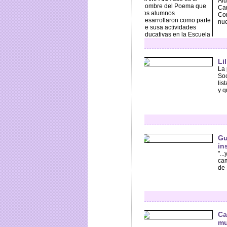
Alu
Cam
Com
nue
Li
La 
Soc
lis
y q
Gu
in
"..
cam
de 
Ca
mu