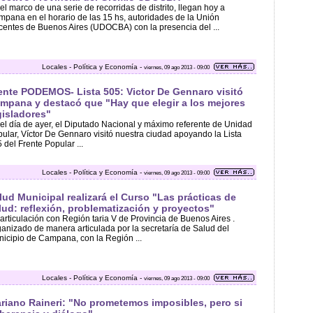
el marco de una serie de recorridas de distrito, llegan hoy a
pana en el horario de las 15 hs, autoridades de la Unión
entes de Buenos Aires (UDOCBA) con la presencia del ...
Locales - Política y Economía -
viernes, 09 ago 2013 - 09:00
ente PODEMOS- Lista 505: Victor De Gennaro visitó
mpana y destacó que "Hay que elegir a los mejores
gisladores"
el día de ayer, el Diputado Nacional y máximo referente de Unidad
ular, Víctor De Gennaro visitó nuestra ciudad apoyando la Lista
 del Frente Popular ...
Locales - Política y Economía -
viernes, 09 ago 2013 - 09:00
lud Municipal realizará el Curso "Las prácticas de
lud: reflexión, problematización y proyectos"
articulación con Región taria V de Provincia de Buenos Aires .
anizado de manera articulada por la secretaría de Salud del
icipio de Campana, con la Región ...
Locales - Política y Economía -
viernes, 09 ago 2013 - 09:00
riano Raineri: "No prometemos imposibles, pero si