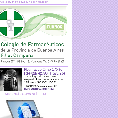
pp (54): 3489-582642 / 3487-662660
Neumático Onyx 175/65
R14 82h 42%OFF $76.234
Tecnología de punta con
respaldo Internacional - ancho:
175mm - ISO9001, DOT,
TS16949, GCC, CCC, SNI
para Auto/Camioneta
F: $118.278 ó 6 cuotas de $19.713