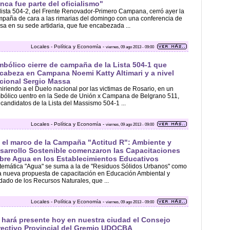
nca fue parte del oficialismo"
lista 504-2, del Frente Renovador-Primero Campana, cerró ayer la
paña de cara a las rimarias del domingo con una conferencia de
sa en su sede artidaria, que fue encabezada ...
Locales - Política y Economía -
viernes, 09 ago 2013 - 09:00
mbólico cierre de campaña de la Lista 504-1 que
cabeza en Campana Noemi Katty Altimari y a nivel
cional Sergio Massa
iriendo a el Duelo nacional por las victimas de Rosario, en un
bólico uentro en la Sede de Unión x Campana de Belgrano 511,
 candidatos de la Lista del Massismo 504-1 ...
Locales - Política y Economía -
viernes, 09 ago 2013 - 09:00
 el marco de la Campaña "Actitud R": Ambiente y
sarrollo Sostenible comenzaron las Capacitaciones
bre Agua en los Establecimientos Educativos
temática "Agua" se suma a la de "Residuos Sólidos Urbanos" como
 nueva propuesta de capacitación en Educación Ambiental y
dado de los Recursos Naturales, que ...
Locales - Política y Economía -
viernes, 09 ago 2013 - 09:00
 hará presente hoy en nuestra ciudad el Consejo
rectivo Provincial del Gremio UDOCBA