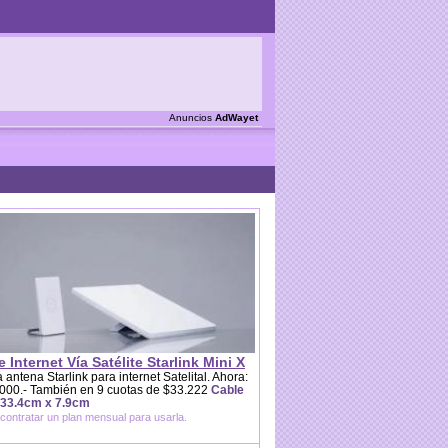
Anuncios
AdWayet
e Internet Vía Satélite Starlink Mini X
 antena Starlink para internet Satelital. Ahora:
000.- También en 9 cuotas de $33.222
Cable
 33.4cm x 7.9cm
contratar un plan mensual para usarla.