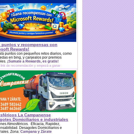
 puntos y recompensas con
osoft Rewards!
lá puntos con pequeños retos diarios, como
das en bing, y canjealos por premios
bles.
¡Sumate a Rewards, es gratis!
 link de recomendación y empezá a ganar
sféricos La Campanense
otes Domiciliarios e industriales
es Atmosféricos. ·Eficacia, Rapidez,
sabilidad. Desagotes Domiciliarios e
riales. Zona:
Campana y Zárate