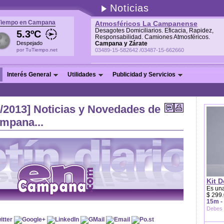
Noticias
Tiempo en Campana
Atmosféricos La Campanense
Desagotes Domiciliarios. Eficacia, Rapidez,
5.3ºC
Responsabilidad. Camiones Atmosféricos.
Despejado
Campana y Zárate
por TuTiempo.net
03489-15-582642 /03487-15-662660
Interés General
Utilidades
Publicidad y Servicios
o/2013] Noticias y Novedades de
ampana...
Kit D
Es una
$ 299.
15m -
Debes 