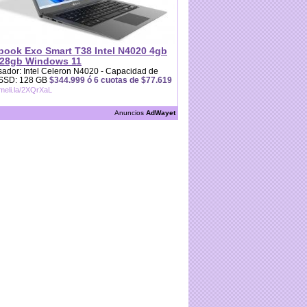
book Exo Smart T38 Intel N4020 4gb
28gb Windows 11
ador: Intel Celeron N4020 - Capacidad de
 SSD: 128 GB
$344.999 ó 6 cuotas de $77.619
/meli.la/2XQrXaL
Anuncios
AdWayet