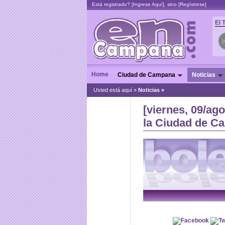
Está registrado? [
Ingrese Aquí
], sino [
Regístrese
]
El 
Home
Ciudad de Campana
Noticias
Usted está aquí »
Noticias
»
[viernes, 09/ag
la Ciudad de C