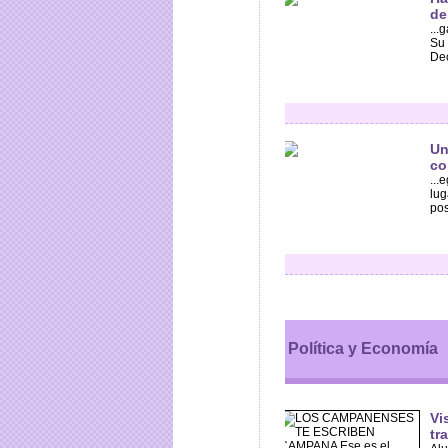
de
...
Su 
Dec
Un
co
...
lug
pos
Política y Economía
Vi
tr