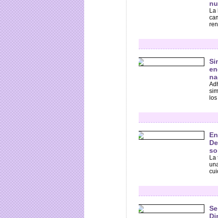
nu
La 
cam
ren
Si
en
na
Adh
sim
los
En
De
so
La 
una
cui
Se
Di