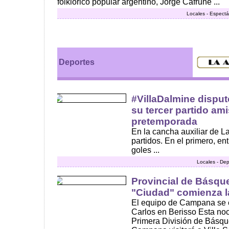
folklórico popular argentino, Jorge Cafrune ...
Locales - Espectá
Deportes
#VillaDalmine dispu
su tercer partido am
pretemporada
En la cancha auxiliar de 
partidos. En el primero, ent
goles ...
Locales - Dep
Provincial de Básqu
"Ciudad" comienza l
El equipo de Campana se e
Carlos en Berisso Esta noc
Primera División de Básqu