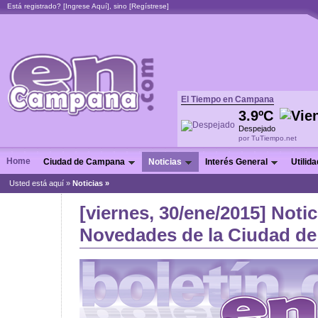
Está registrado? [
Ingrese Aquí
], sino [
Regístrese
]
El Tiempo en Campana
3.9ºC
Despejado
por TuTiempo.net
Home
Ciudad de Campana
Noticias
Interés General
Utilid
Usted está aquí »
Noticias
»
[viernes, 30/ene/2015] Notic
Novedades de la Ciudad de