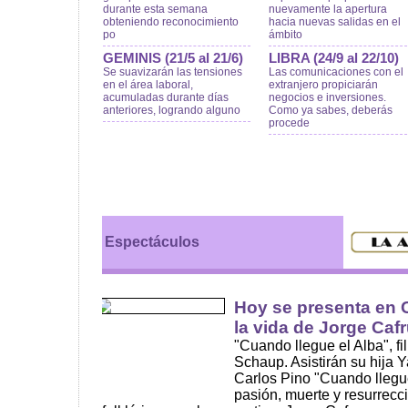
durante esta semana
nuevamente la apertura
obteniendo reconocimiento
hacia nuevas salidas en el
po
ámbito
GEMINIS (21/5 al 21/6)
LIBRA (24/9 al 22/10)
Se suavizarán las tensiones
Las comunicaciones con el
en el área laboral,
extranjero propiciarán
acumuladas durante días
negocios e inversiones.
anteriores, logrando alguno
Como ya sabes, deberás
procede
Espectáculos
Hoy se presenta en C
la vida de Jorge Caf
"Cuando llegue el Alba", fi
Schaup. Asistirán su hija 
Carlos Pino "Cuando llegue
pasión, muerte y resurrecc