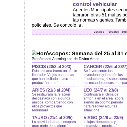
control vehicular
Agentes Municipales secue
labraron otras 51 multas po
las normas vigentes. Tambi
policiales. Se controló la ...
Locales - Policiales - So
Horóscopos: Semana del 25 al 31 
Pronósticos Astrológicos de Divina Amor
PISCIS (20/2 al 20/3)
CANCER (22/6 al 23/7
Esta semana traerá un efecto
Se favorecerán las
liberador. Viejos esquemas
inversiones y también las
que han limitado tu accionar
asociaciones, si sabes toma
producirán un ef
los recaudos necesarios pa
ARIES (21/3 al 20/4)
LEO (24/7 al 23/8)
Se restaurará la relación
Continuará el clima de
desgastada con algunos
armonía en el área laboral
amigos, compartiendo con
siendo un óptimo período
ellos proyectos que
para resolver algunas
redundará
situacione
TAURO (21/4 al 20/5)
VIRGO (24/8 al 23/9)
La actividad laboral ocupará
Influjos liberadores y
gran parte de tu atención
expansivos propiciarán