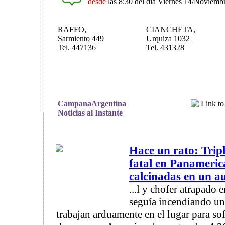
desde
las 8:30 del día Viernes 14/Noviemb
RAFFO,
CIANCHETA,
Sarmiento 449
Urquiza 1032
Tel. 447136
Tel. 431328
CampanaArgentina
Noticias al Instante
Hace un rato: Trip
fatal en Panameric
calcinadas en un a
...l y chofer atrapado 
seguía incendiando u
trabajan arduamente en el lugar para sof