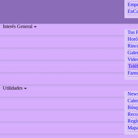
Empr
EnCa
Interés General
Tus F
Horó
Rincó
Galer
Vide
Teléf
Farm
Utilidades
Newsl
Calen
Búsq
Reco
Regís
Mapa 