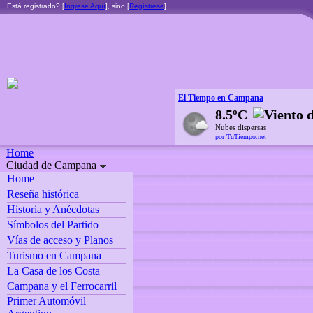
Está registrado? [
Ingrese Aquí
], sino [
Regístrese
]
El Tiempo en Campana
8.5ºC
Nubes dispersas
por TuTiempo.net
Home
Ciudad de Campana
Home
Reseña histórica
Historia y Anécdotas
Símbolos del Partido
Vías de acceso y Planos
Turismo en Campana
La Casa de los Costa
Campana y el Ferrocarril
Primer Automóvil