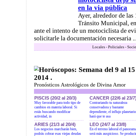
en la via pública
Ayer, alrededor de las 
Tránsito Municipal, en
ante el intento de un motociclista de evi
solicitarle la documentación necesaria ..
Locales - Policiales - Soci
Horóscopos: Semana del 9 al 15
2014 .
Pronósticos Astrológicos de Divina Amor
PISCIS (20/2 al 20/3)
CANCER (22/6 al 23/7
Muy favorable para todo tipo de
Contrariando tu naturaleza
cambios en materia laboral. Si
conservadora y bastante
estás buscando modificar
dependiente, el influjo planetario
actividad, in
hará que te asa
ARIES (21/3 al 20/4)
LEO (24/7 al 23/8)
Los negocios marcharán bien,
En el terreno laboral el panoram
podrás cobrar esas viejas deudas
será más auspicioso. Se produci