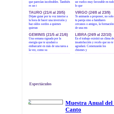
que parecían incobrables. También
un vuelco muy favorable en tod
es un t
lo que
TAURO (21/4 al 20/5)
VIRGO (24/8 al 23/9)
Déjate guiar por tu voz interior a
Te animarás a proponer, no solo
la hora de hacer una inversión y
tu pareja sino a familiares
haz oídos sordos a quienes
cercanos o amigos, la formación
quieran
de una em
GEMINIS (21/5 al 21/6)
LIBRA (24/9 al 22/10)
Una semana signada por la
En el trabajo existirá un clima de
energía que te ayudará a
insatisfacción y recelo que no te
embarcarte en más de una tarea a
agradará. Comenzarán los
la vez, como su
chismes y
Espectáculos
Muestra Anual del 
Canto