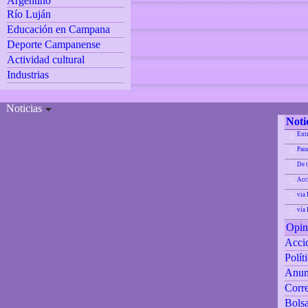
Argentino
Río Luján
Educación en Campana
Deporte Campanense
Actividad cultural
Industrias
Noticias
Noti
Ent
|_
Para
|_
De 
|_
Acci
|_
via 
|_
vía
|_
Opin
Accid
Polít
Anun
Corre
Bolsa