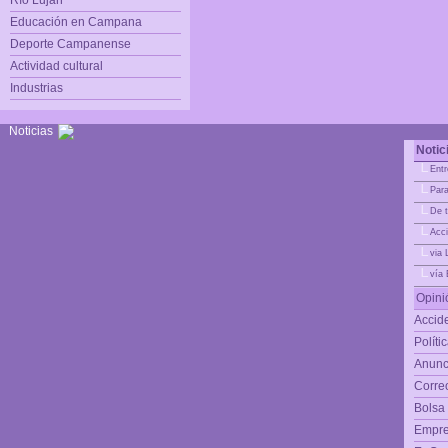
Río Luján
Educación en Campana
Deporte Campanense
Actividad cultural
Industrias
Noticias
Notic
|_
Entr
|_
Para
|_
De t
|_
Acci
|_
via 
|_
vía
Opini
Accide
Políti
Anunc
Corre
Bolsa
Empre