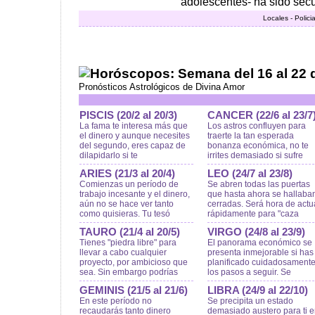
adolescentes- ha sido secu
Locales - Polici
Horóscopos: Semana del 16 al 22 
Pronósticos Astrológicos de Divina Amor
PISCIS (20/2 al 20/3)
CANCER (22/6 al 23/7
La fama te interesa más que
Los astros confluyen para
el dinero y aunque necesites
traerte la tan esperada
del segundo, eres capaz de
bonanza económica, no te
dilapidarlo si te
irrites demasiado si sufre
ARIES (21/3 al 20/4)
LEO (24/7 al 23/8)
Comienzas un período de
Se abren todas las puertas
trabajo incesante y el dinero,
que hasta ahora se hallaba
aún no se hace ver tanto
cerradas. Será hora de actu
como quisieras. Tu tesó
rápidamente para "caza
TAURO (21/4 al 20/5)
VIRGO (24/8 al 23/9)
Tienes "piedra libre" para
El panorama económico se
llevar a cabo cualquier
presenta inmejorable si has
proyecto, por ambicioso que
planificado cuidadosament
sea. Sin embargo podrías
los pasos a seguir. Se
GEMINIS (21/5 al 21/6)
LIBRA (24/9 al 22/10)
En este período no
Se precipita un estado
recaudarás tanto dinero
demasiado austero para ti 