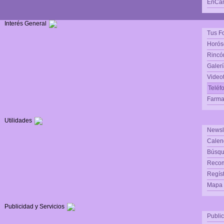
EnCam
Interés General
Tus F
Horós
Rincón
Galerí
Video
Teléf
Farma
Utilidades
Newsl
Calen
Búsqu
Reco
Regís
Mapa d
Publicidad y Servicios
Publi