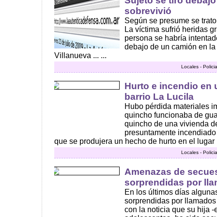
Sujeto se tiró debaj
sobrevivió
Según se presume se trato 
La víctima sufrió heridas g
persona se habría intentado
debajo de un camión en la r
Villanueva ... ...
Locales - Polici
Hurto e incendio en 
barrio La Lucila
Hubo pérdida materiales i
quincho funcionaba de gua
quincho de una vivienda de
presuntamente incendiado 
que se produjera un hecho de hurto en el lugar .
Locales - Polici
Amenazas de secuest
sorprendidas por lla
En los últimos días algunas
sorprendidas por llamados 
con la noticia que su hija 