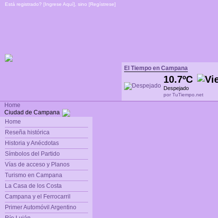
Está registrado? [
Ingrese Aquí
], sino [
Regístrese
]
El Tiempo en Campana
10.7ºC
Despejado
por TuTiempo.net
Home
Ciudad de Campana
Home
Reseña histórica
Historia y Anécdotas
Símbolos del Partido
Vías de acceso y Planos
Turismo en Campana
La Casa de los Costa
Campana y el Ferrocarril
Primer Automóvil Argentino