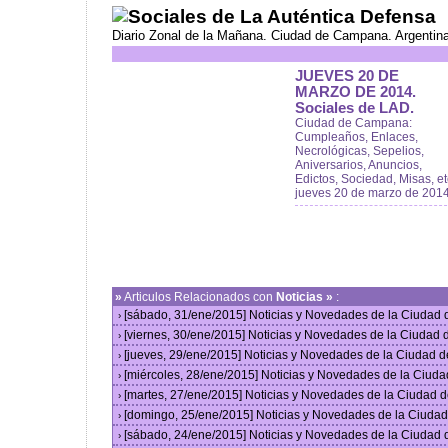
Sociales de La Auténtica Defensa
Diario Zonal de la Mañana. Ciudad de Campana. Argentin
JUEVES 20 DE
MARZO DE 2014.
Sociales de LAD.
Ciudad de Campana:
Cumpleaños, Enlaces,
Necrológicas, Sepelios,
Aniversarios, Anuncios,
Edictos, Sociedad, Misas, et
jueves 20 de marzo de 201
»
Articulos Relacionados con
Noticias »
:
[sábado, 31/ene/2015] Noticias y Novedades de la Ciudad
›
[viernes, 30/ene/2015] Noticias y Novedades de la Ciudad
›
[jueves, 29/ene/2015] Noticias y Novedades de la Ciudad 
›
[miércoles, 28/ene/2015] Noticias y Novedades de la Ciud
›
[martes, 27/ene/2015] Noticias y Novedades de la Ciudad 
›
[domingo, 25/ene/2015] Noticias y Novedades de la Ciuda
›
[sábado, 24/ene/2015] Noticias y Novedades de la Ciudad
›