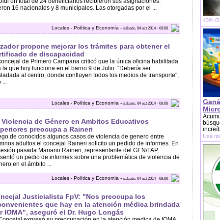
oldi un total de 24 beneficiarios recibieron sus asignaciones.
ron 16 nacionales y 8 municipales. Las otorgadas por el ...
43% OF
Locales - Política y Economía -
sábado, 04 oct 2014 - 09:00
zador propone mejorar los trámites para obtener el
rtificado de discapacidad
concejal de Primero Campana criticó que la única oficina habilitada
 la que hoy funciona en el barrio 9 de Julio. "Debería ser
sladada al centro, donde confluyen todos los medios de transporte",
 ...
Ganá
Locales - Política y Economía -
sábado, 04 oct 2014 - 09:00
Micr
Acumu
 Violencia de Género en Ambitos Educativos
búsque
periores preocupa a Raineri
increí
go de conocidos algunos casos de violencia de genero entre
Usá mi
mnos adultos el concejal Raineri solicito un pedido de informes. En
sesión pasada Mariano Raineri, representante del GEN/FAP,
sentó un pedio de informes sobre una problemática de violencia de
ero en el ámbito ...
Locales - Política y Economía -
sábado, 04 oct 2014 - 09:00
ncejal Justicialista FpV: "Nos preocupa los
convenientes que hay en la atención médica brindada
r IOMA", aseguró el Dr. Hugo Longás
Concejal expresó su preocupación en la atención medica de IOMA