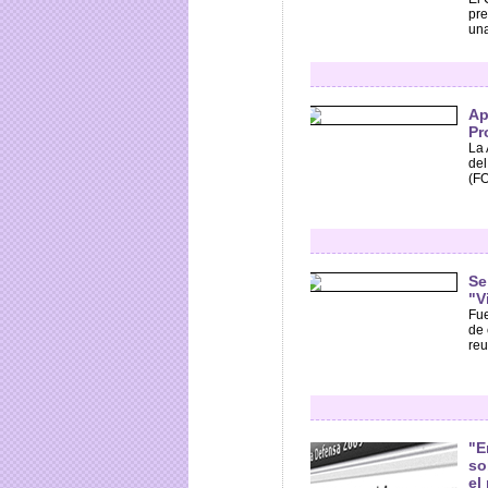
pre
una
Ap
Pr
La 
del
(FO
Se
"V
Fue
de 
reu
"E
so
el