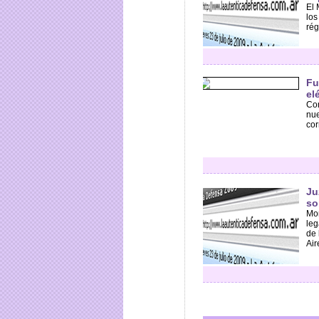
El 
los
rég
Fu
el
Con
nue
cor
Ju
so
Mor
leg
de 
Aire