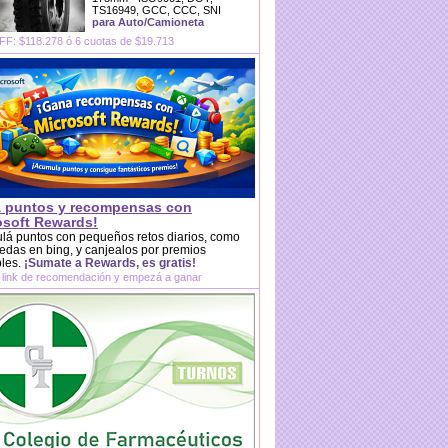
TS16949, GCC, CCC, SNI
para Auto/Camioneta
F: $118.278 ó 6 cuotas de $19.713
 puntos y recompensas con
osoft Rewards!
lá puntos con pequeños retos diarios, como
das en bing, y canjealos por premios
bles.
¡Sumate a Rewards, es gratis!
 link de recomendación y empezá a ganar