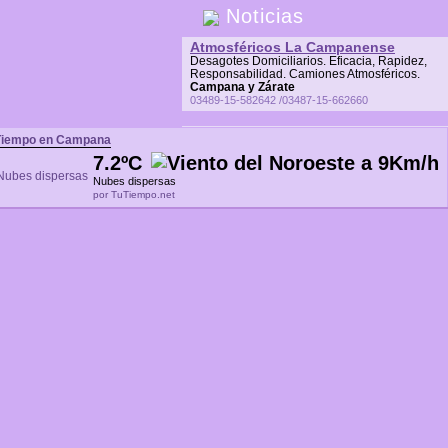
Noticias
Atmosféricos La Campanense
Desagotes Domiciliarios. Eficacia, Rapidez,
Responsabilidad. Camiones Atmosféricos.
Campana y Zárate
03489-15-582642 /03487-15-662660
Tiempo en Campana
7.2ºC
Nubes dispersas
por TuTiempo.net