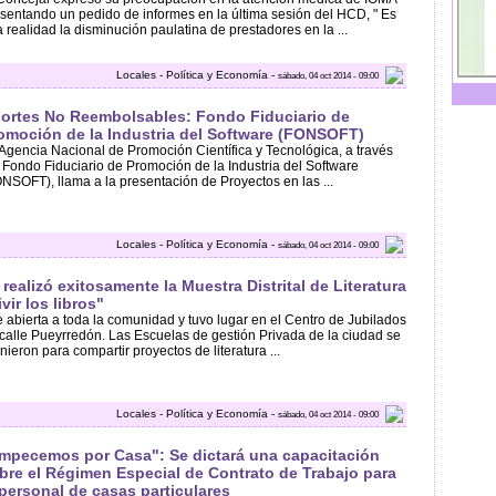
sentando un pedido de informes en la última sesión del HCD, " Es
 realidad la disminución paulatina de prestadores en la ...
Locales - Política y Economía -
sábado, 04 oct 2014 - 09:00
ortes No Reembolsables: Fondo Fiduciario de
omoción de la Industria del Software (FONSOFT)
Agencia Nacional de Promoción Científica y Tecnológica, a través
 Fondo Fiduciario de Promoción de la Industria del Software
NSOFT), llama a la presentación de Proyectos en las ...
Locales - Política y Economía -
sábado, 04 oct 2014 - 09:00
 realizó exitosamente la Muestra Distrital de Literatura
ivir los libros"
 abierta a toda la comunidad y tuvo lugar en el Centro de Jubilados
calle Pueyrredón. Las Escuelas de gestión Privada de la ciudad se
nieron para compartir proyectos de literatura ...
Locales - Política y Economía -
sábado, 04 oct 2014 - 09:00
mpecemos por Casa": Se dictará una capacitación
bre el Régimen Especial de Contrato de Trabajo para
 personal de casas particulares