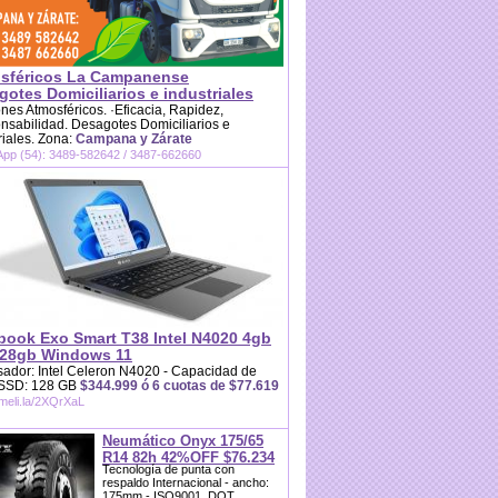
sféricos La Campanense
otes Domiciliarios e industriales
es Atmosféricos. ·Eficacia, Rapidez,
sabilidad. Desagotes Domiciliarios e
riales. Zona:
Campana y Zárate
pp (54): 3489-582642 / 3487-662660
book Exo Smart T38 Intel N4020 4gb
28gb Windows 11
ador: Intel Celeron N4020 - Capacidad de
 SSD: 128 GB
$344.999 ó 6 cuotas de $77.619
/meli.la/2XQrXaL
Neumático Onyx 175/65
R14 82h 42%OFF $76.234
Tecnología de punta con
respaldo Internacional - ancho:
175mm - ISO9001, DOT,