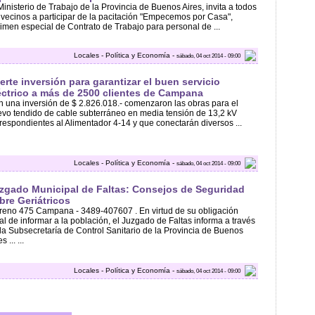
Ministerio de Trabajo de la Provincia de Buenos Aires, invita a todos
 vecinos a participar de la pacitación "Empecemos por Casa",
imen especial de Contrato de Trabajo para personal de ...
Locales - Política y Economía -
sábado, 04 oct 2014 - 09:00
erte inversión para garantizar el buen servicio
éctrico a más de 2500 clientes de Campana
 una inversión de $ 2.826.018.- comenzaron las obras para el
vo tendido de cable subterráneo en media tensión de 13,2 kV
respondientes al Alimentador 4-14 y que conectarán diversos ...
Locales - Política y Economía -
sábado, 04 oct 2014 - 09:00
zgado Municipal de Faltas: Consejos de Seguridad
bre Geriátricos
eno 475 Campana - 3489-407607 . En virtud de su obligación
al de informar a la población, el Juzgado de Faltas informa a través
la Subsecretaría de Control Sanitario de la Provincia de Buenos
s ... ...
Locales - Política y Economía -
sábado, 04 oct 2014 - 09:00