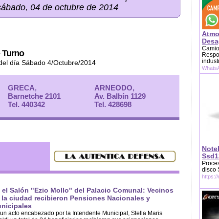
sábado, 04 de octubre de 2014
Atmo
Desag
Camion
 Turno
Respon
indust
del día Sábado 4/Octubre/2014
WhatsA
GRECA,
ARNEODO,
Barnetche 2101
Av. Balbín 1129
Tel. 440342
Tel. 428698
Note
Ssd1
Proces
disco
https:/
 el Salón "Ezio Mollo" del Palacio Comunal: Vecinos
 la ciudad recibieron Pensiones Nacionales y
nicipales
un acto encabezado por la Intendente Municipal, Stella Maris