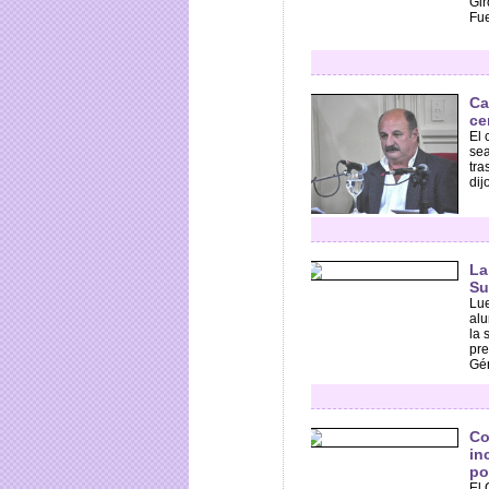
Gir
Fue
Ca
ce
El 
sea
tra
dijo
La
Su
Lue
alu
la 
pre
Gén
Co
in
po
El 