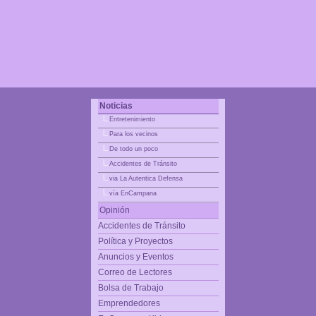
Noticias
|_
Entretenimiento
|_
Para los vecinos
|_
De todo un poco
|_
Accidentes de Tránsito
|_
via La Autentica Defensa
|_
vía EnCampana
Opinión
Accidentes de Tránsito
Política y Proyectos
Anuncios y Eventos
Correo de Lectores
Bolsa de Trabajo
Emprendedores