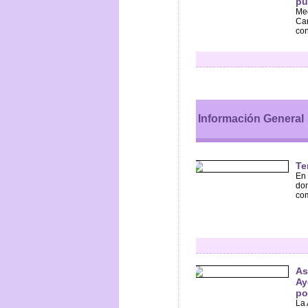
pú
Med
Cam
con
Información General
Te
En 
don
com
As
Ay
po
La 