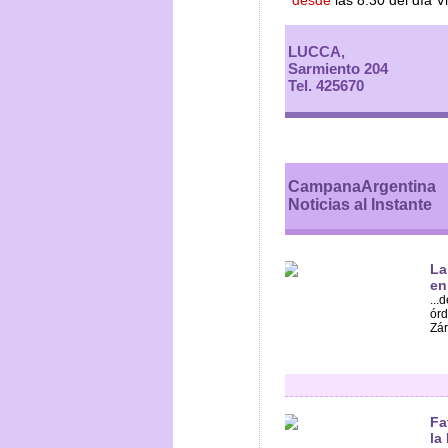
desde
las 8:30 del día 
LUCCA,
Sarmiento 204
Tel. 425670
CampanaArgentina
Noticias al Instante
La
en
...
órd
Zár
Fa
la