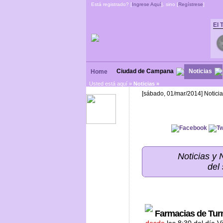
Está registrado? [
Ingrese Aquí
], sino [
Regístrese
]
El 
Ciudad de Campana
Noticias
Home
Usted está aquí »
Noticias
»
[sábado, 01/mar/2014] Notici
Noticias y
del
Farmacias de Tur