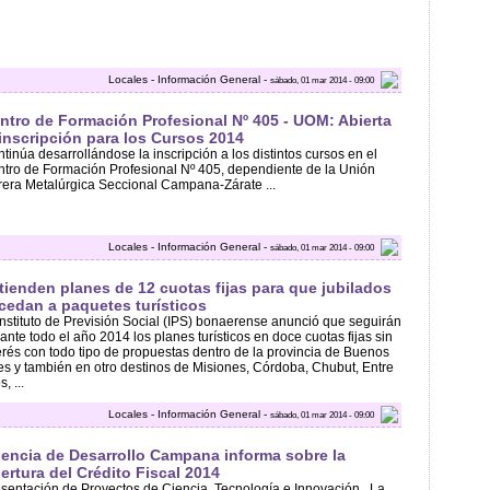
Locales - Información General -
sábado, 01 mar 2014 - 09:00
ntro de Formación Profesional Nº 405 - UOM: Abierta
 inscripción para los Cursos 2014
tinúa desarrollándose la inscripción a los distintos cursos en el
tro de Formación Profesional Nº 405, dependiente de la Unión
era Metalúrgica Seccional Campana-Zárate ...
Locales - Información General -
sábado, 01 mar 2014 - 09:00
tienden planes de 12 cuotas fijas para que jubilados
cedan a paquetes turísticos
Instituto de Previsión Social (IPS) bonaerense anunció que seguirán
ante todo el año 2014 los planes turísticos en doce cuotas fijas sin
erés con todo tipo de propuestas dentro de la provincia de Buenos
es y también en otro destinos de Misiones, Córdoba, Chubut, Entre
, ...
Locales - Información General -
sábado, 01 mar 2014 - 09:00
encia de Desarrollo Campana informa sobre la
ertura del Crédito Fiscal 2014
sentación de Proyectos de Ciencia, Tecnología e Innovación . La