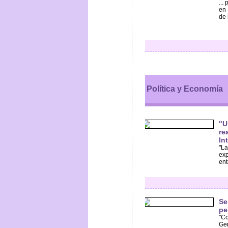
...
en 
de 
Política y Economía
"U
re
In
"La
exp
ent
Se
pe
"Co
Gen