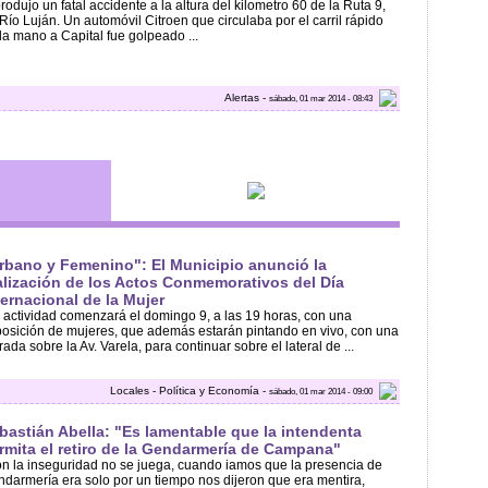
 produjo un fatal accidente a la altura del kilometro 60 de la Ruta 9,
Río Luján. Un automóvil Citroen que circulaba por el carril rápido
la mano a Capital fue golpeado ...
Alertas -
sábado, 01 mar 2014 - 08:43
rbano y Femenino": El Municipio anunció la
alización de los Actos Conmemorativos del Día
ternacional de la Mujer
 actividad comenzará el domingo 9, a las 19 horas, con una
osición de mujeres, que además estarán pintando en vivo, con una
rada sobre la Av. Varela, para continuar sobre el lateral de ...
Locales - Política y Economía -
sábado, 01 mar 2014 - 09:00
bastián Abella: "Es lamentable que la intendenta
rmita el retiro de la Gendarmería de Campana"
n la inseguridad no se juega, cuando iamos que la presencia de
darmería era solo por un tiempo nos dijeron que era mentira,