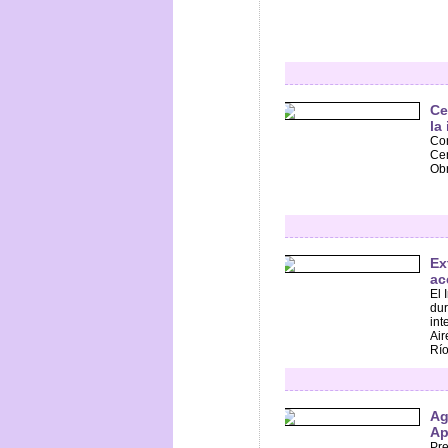
Ce
la
Con
Cen
Obr
Ex
ac
El 
dur
int
Air
Ríos
Ag
Ap
Pre