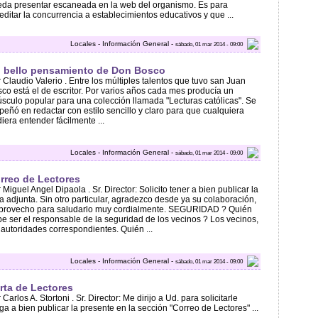
da presentar escaneada en la web del organismo. Es para
editar la concurrencia a establecimientos educativos y que ...
Locales - Información General -
sábado, 01 mar 2014 - 09:00
 bello pensamiento de Don Bosco
 Claudio Valerio . Entre los múltiples talentos que tuvo san Juan
co está el de escritor. Por varios años cada mes producía un
sculo popular para una colección llamada "Lecturas católicas". Se
eñó en redactar con estilo sencillo y claro para que cualquiera
iera entender fácilmente ...
Locales - Información General -
sábado, 01 mar 2014 - 09:00
rreo de Lectores
 Miguel Angel Dipaola . Sr. Director: Solicito tener a bien publicar la
a adjunta. Sin otro particular, agradezco desde ya su colaboración,
aprovecho para saludarlo muy cordialmente. SEGURIDAD ? Quién
e ser el responsable de la seguridad de los vecinos ? Los vecinos,
 autoridades correspondientes. Quién ...
Locales - Información General -
sábado, 01 mar 2014 - 09:00
rta de Lectores
 Carlos A. Stortoni . Sr. Director: Me dirijo a Ud. para solicitarle
ga a bien publicar la presente en la sección "Correo de Lectores" ...