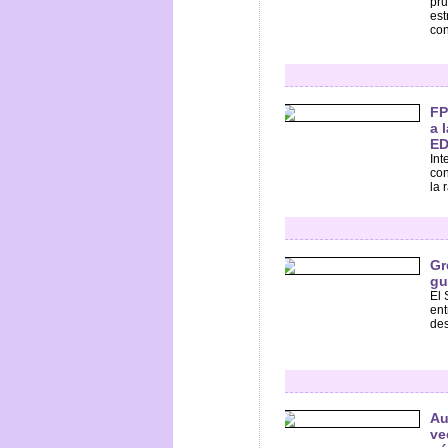
pru
est
con
FP
a 
ED
Int
con
la 
Gr
gu
El 
ent
des
Au
ve