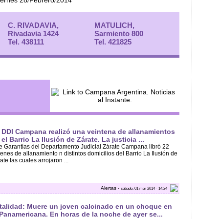
Viernes 28/Febrero/2014
C. RIVADAVIA,
MATULICH,
Rivadavia 1424
Sarmiento 800
Tel. 438111
Tel. 421825
 DDI Campana realizó una veintena de allanamientos
 el Barrio La Ilusión de Zárate. La justicia ...
de Garantías del Departamento Judicial Zárate Campana libró 22
enes de allanamiento n distintos domicilios del Barrio La Ilusión de
ate las cuales arrojaron ...
Alertas -
sábado, 01 mar 2014 - 14:24
talidad: Muere un joven calcinado en un choque en
 Panamericana. En horas de la noche de ayer se...