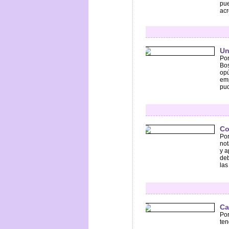
pue
acr
Un
Por
Bos
opú
emp
pud
Co
Por
not
y 
deb
las
Ca
Por
ten