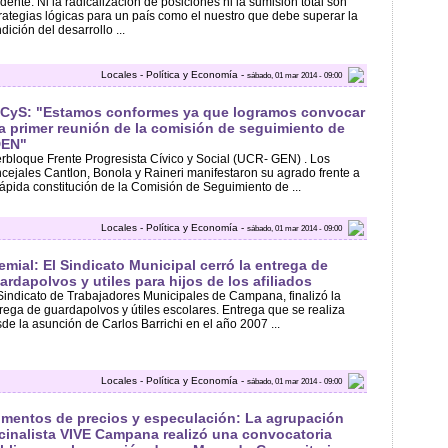
dente. Ni la radicalización de posiciones ni la sumisión total son
rategias lógicas para un país como el nuestro que debe superar la
dición del desarrollo ...
Locales - Política y Economía -
sábado, 01 mar 2014 - 09:00
CyS: "Estamos conformes ya que logramos convocar
la primer reunión de la comisión de seguimiento de
EN"
erbloque Frente Progresista Cívico y Social (UCR- GEN) . Los
cejales Cantlon, Bonola y Raineri manifestaron su agrado frente a
rápida constitución de la Comisión de Seguimiento de ...
Locales - Política y Economía -
sábado, 01 mar 2014 - 09:00
emial: El Sindicato Municipal cerró la entrega de
ardapolvos y utiles para hijos de los afiliados
Sindicato de Trabajadores Municipales de Campana, finalizó la
rega de guardapolvos y útiles escolares. Entrega que se realiza
de la asunción de Carlos Barrichi en el año 2007 ...
Locales - Política y Economía -
sábado, 01 mar 2014 - 09:00
mentos de precios y especulación: La agrupación
cinalista VIVE Campana realizó una convocatoria