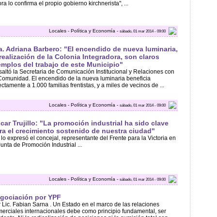
ra lo confirma el propio gobierno kirchnerista", ...
Locales - Política y Economía -
sábado, 01 mar 2014 - 09:00
a. Adriana Barbero: "El encendido de nueva luminaria,
 realización de la Colonia Integradora, son claros
emplos del trabajo de este Municipio"
altó la Secretaria de Comunicación Institucional y Relaciones con
Comunidad. El encendido de la nueva luminaria beneficia
ectamente a 1.000 familias frentistas, y a miles de vecinos de ...
Locales - Política y Economía -
sábado, 01 mar 2014 - 09:00
car Trujillo: "La promoción industrial ha sido clave
ra el crecimiento sostenido de nuestra ciudad"
 lo expresó el concejal, representante del Frente para la Victoria en
Junta de Promoción Industrial ...
Locales - Política y Economía -
sábado, 01 mar 2014 - 09:00
gociación por YPF
 Lic. Fabian Sarna . Un Estado en el marco de las relaciones
erciales internacionales debe como principio fundamental, ser