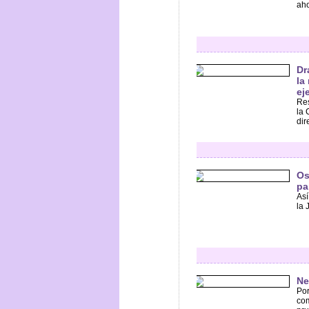
aho
Dr
la
ej
Res
la 
dir
Os
pa
Así
la 
Ne
Por
com