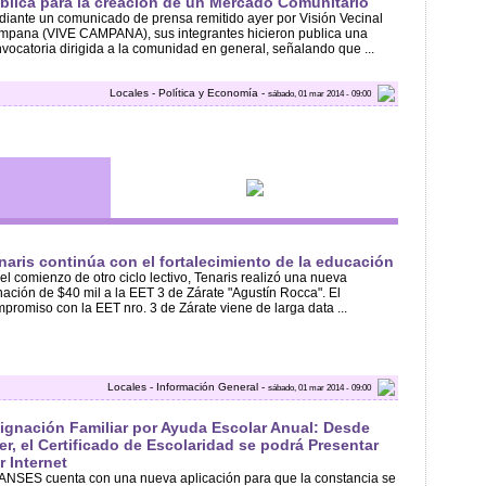
blica para la creación de un Mercado Comunitario
iante un comunicado de prensa remitido ayer por Visión Vecinal
pana (VIVE CAMPANA), sus integrantes hicieron publica una
vocatoria dirigida a la comunidad en general, señalando que ...
Locales - Política y Economía -
sábado, 01 mar 2014 - 09:00
naris continúa con el fortalecimiento de la educación
el comienzo de otro ciclo lectivo, Tenaris realizó una nueva
ación de $40 mil a la EET 3 de Zárate "Agustín Rocca". El
promiso con la EET nro. 3 de Zárate viene de larga data ...
Locales - Información General -
sábado, 01 mar 2014 - 09:00
ignación Familiar por Ayuda Escolar Anual: Desde
er, el Certificado de Escolaridad se podrá Presentar
r Internet
ANSES cuenta con una nueva aplicación para que la constancia se