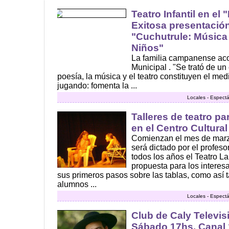
Teatro Infantil en el
Exitosa presentación
"Cuchutrule: Música
Niños"
La familia campanense aco
Municipal . "Se trató de u
poesía, la música y el teatro constituyen el m
jugando: fomenta la ...
Locales - Espect
Talleres de teatro p
en el Centro Cultura
Comienzan el mes de marzo
será dictado por el profeso
todos los años el Teatro L
propuesta para los interes
sus primeros pasos sobre las tablas, como así 
alumnos ...
Locales - Espect
Club de Caly Televis
Sábado 17hs. Canal