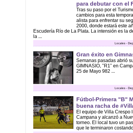
para debutar con el
Tras su paso por el Turism
cambios para esta tempora
alista para enfrentar su s
2000, donde estará este a
Escudería Río de La Plata. La intensión es la d
la ...
Locales - De
Gran éxito en Gimn
Semanas pasadas abrió s
GIMNASIO, "R1" en Campan
25 de Mayo 982 ...
Locales - De
Fútbol-Primera "B" Me
buena racha de #Vil
El equipo de Villa Crespo l
Campana y alcanzó a Nuev
torneo. El local tuvo un pa
que le terminaron costando e