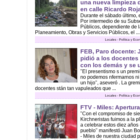
una nueva limpieza d
en calle Ricardo Roj
Durante el sábado último, 
Por intermedio de su Subse
Públicos, dependiente de l
Planeamiento, Obras y Servicios Públicos, el ...
Locales - Política y Ec
FEB, Paro docente: J
pidió a los docentes
con los demás y se 
"El presentismo s un premi
no podemos nfermarnos ni
un hijo", aseveró . La grem
docentes stán tan vapuleados que ...
Locales - Política y Ec
FTV - Miles: Apertura
"Con el compromiso de sie
Kirchneristas fuimos a la 
a celebrar estos diez años
pueblo" manifestó Juan Bo
- Miles de nuestra ciudad p