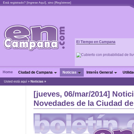
Está registrado? [
Ingrese Aquí
], sino [
Regístrese
]
El Tiempo en Campana
Home
Ciudad de Campana
Noticias
Interés General
Utilid
Usted está aquí »
Noticias
»
[jueves, 06/mar/2014] Notici
Novedades de la Ciudad de