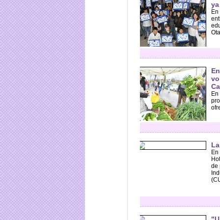
ya
En 
ent
edu
Ota
En
vo
C
En 
pro
ofr
La
En 
Hot
de 
Ind
(CU
"U