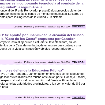
manos es incorporando tecnología al combate de la
seguridad", aseguró Abella
concejal del Frente Renovador presentó dos proyectos pidiendo
orporar tecnologías al centro de monitoreo municipal: Lectores de
entes para los ingresos de la ciudad y un sistema ...
Locales - Política y Economía -
sábado, 24 may 2014 - 09:00
D: Se aprobó por unanimidad la creación del Museo
 la "Casa de los Costa" propuesta por Cazador
proyecto insta al ejecutivo a estudiar el levantamiento, en los
ientos de la Casa derrumbada, de un museo que contenga una
ueta de la vieja construcción y objetos recuperados del ...
Locales - Política y Economía -
sábado, 24 may 2014 - 09:00
si no se defiende la Educación Pública"
 Prof. Hugo Taboada . Lamentablemente vemos como, a pesar de
 gestiones realizadas con mucha antelación por el Consejo Escolar,
 respecto al valor del cupo por niño del Servicio Alimentario
olar ante las autoridades provinciales, e iga con el valor de $ 5 por
o para ...
Locales - Política y Economía -
sábado, 24 may 2014 - 09:00