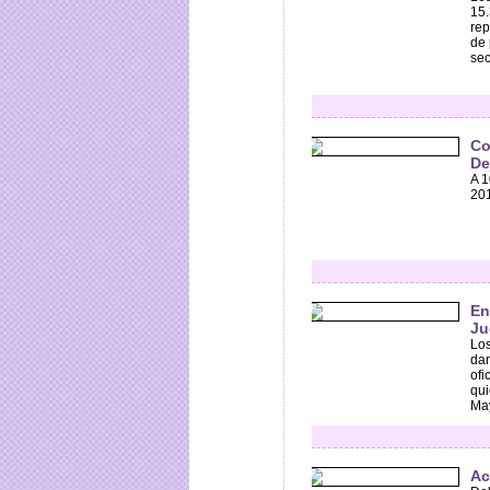
15.
rep
de 
sec
Co
De
A 1
201
En
Ju
Los
dan
ofi
qui
May
Ac