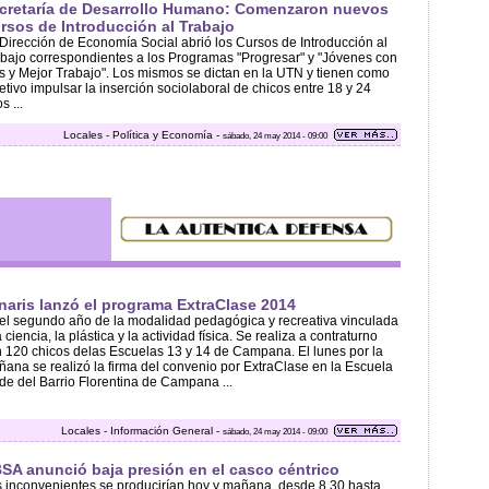
cretaría de Desarrollo Humano: Comenzaron nuevos
rsos de Introducción al Trabajo
Dirección de Economía Social abrió los Cursos de Introducción al
bajo correspondientes a los Programas "Progresar" y "Jóvenes con
 y Mejor Trabajo". Los mismos se dictan en la UTN y tienen como
etivo impulsar la inserción sociolaboral de chicos entre 18 y 24
s ...
Locales - Política y Economía -
sábado, 24 may 2014 - 09:00
naris lanzó el programa ExtraClase 2014
el segundo año de la modalidad pedagógica y recreativa vinculada
a ciencia, la plástica y la actividad física. Se realiza a contraturno
 120 chicos delas Escuelas 13 y 14 de Campana. El lunes por la
ana se realizó la firma del convenio por ExtraClase en la Escuela
de del Barrio Florentina de Campana ...
Locales - Información General -
sábado, 24 may 2014 - 09:00
SA anunció baja presión en el casco céntrico
 inconvenientes se producirían hoy y mañana, desde 8.30 hasta