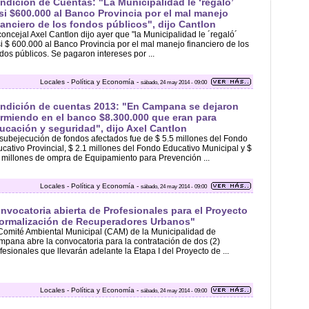
ndición de Cuentas: "La Municipalidad le ‘regaló’
si $600.000 al Banco Provincia por el mal manejo
nanciero de los fondos públicos", dijo Cantlon
concejal Axel Cantlon dijo ayer que "la Municipalidad le ´regaló´
i $ 600.000 al Banco Provincia por el mal manejo financiero de los
dos públicos. Se pagaron intereses por ...
Locales - Política y Economía -
sábado, 24 may 2014 - 09:00
ndición de cuentas 2013: "En Campana se dejaron
rmiendo en el banco $8.300.000 que eran para
ucación y seguridad", dijo Axel Cantlon
subejecución de fondos afectados fue de $ 5.5 millones del Fondo
cativo Provincial, $ 2.1 millones del Fondo Educativo Municipal y $
 millones de ompra de Equipamiento para Prevención ...
Locales - Política y Economía -
sábado, 24 may 2014 - 09:00
nvocatoria abierta de Profesionales para el Proyecto
ormalización de Recuperadores Urbanos"
Comité Ambiental Municipal (CAM) de la Municipalidad de
pana abre la convocatoria para la contratación de dos (2)
fesionales que llevarán adelante la Etapa I del Proyecto de ...
Locales - Política y Economía -
sábado, 24 may 2014 - 09:00