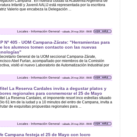
egación Campana . En nuestra ciudad la Academia Argentina de
eratura Infantil y Juvenil AALIJ está representada por la escritora
triz Valerio que encabeza la Delegación ...
Locales - Información General -
sábado, 24 may 2014 - 09:00
P Nº 405 - UOM Campana-Zárate: "Herramientas para
e los alumnos tomen contacto con las nuevas
cnologías"
Secretario General de la UOM seccional Campana-Zárate,
ncisco Abel Furlan, acompañado por miembros de la Comisión
ectiva, visitó el nuevo Laboratorio de Automatización Industrial por
Locales - Información General -
sábado, 24 may 2014 - 09:00
fitel La Reserva Cardales invita a degustar platos y
bores regionales para conmemorar el 25 de Mayo
itel La Reserva Cardales, el imponente resort inco estrellas situado
ólo 61 km de la iudad y a 10 minutos del entro de Campana, invita a
frutar de exquisitas propuestas regionales para ...
Locales - Información General -
sábado, 24 may 2014 - 09:00
Ve Campana festeja el 25 de Mayo con locro