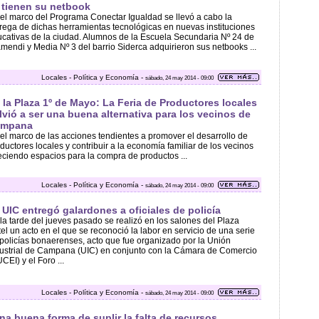
 tienen su netbook
el marco del Programa Conectar Igualdad se llevó a cabo la
rega de dichas herramientas tecnológicas en nuevas instituciones
cativas de la ciudad. Alumnos de la Escuela Secundaria Nº 24 de
mendi y Media Nº 3 del barrio Siderca adquirieron sus netbooks ...
Locales - Política y Economía -
sábado, 24 may 2014 - 09:00
 la Plaza 1º de Mayo: La Feria de Productores locales
lvió a ser una buena alternativa para los vecinos de
ampana
el marco de las acciones tendientes a promover el desarrollo de
ductores locales y contribuir a la economía familiar de los vecinos
eciendo espacios para la compra de productos ...
Locales - Política y Economía -
sábado, 24 may 2014 - 09:00
 UIC entregó galardones a oficiales de policía
la tarde del jueves pasado se realizó en los salones del Plaza
el un acto en el que se reconoció la labor en servicio de una serie
policías bonaerenses, acto que fue organizado por la Unión
ustrial de Campana (UIC) en conjunto con la Cámara de Comercio
CEI) y el Foro ...
Locales - Política y Economía -
sábado, 24 may 2014 - 09:00
na buena forma de suplir la falta de recursos