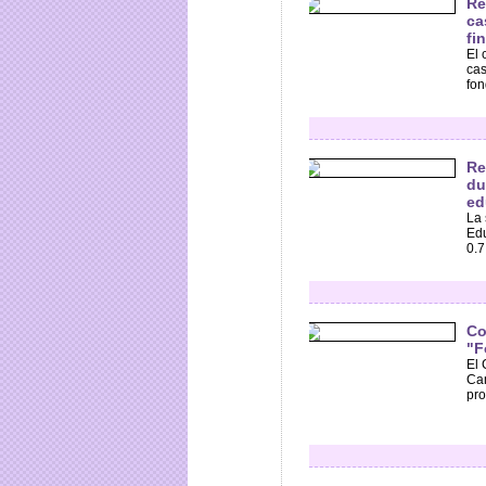
Re
ca
fi
El 
cas
fon
Re
du
ed
La 
Edu
0.7
Co
"F
El 
Cam
pro