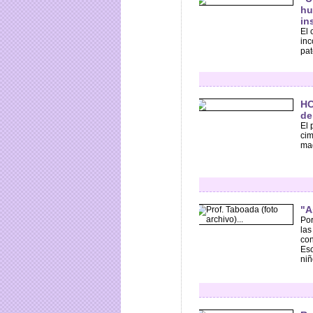
hu
in
El 
inc
pat
HC
de
El 
cim
maq
"A
Por
las
con
Esc
niñ