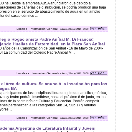
30 hs. Desde la empresa ABSA anunciaron que debido a
araciones de cañerías de distribución, se podría producir una baja
presión en el servicio de abastecimiento de agua en un amplio
tor del casco céntrico ...
Locales - Información General -
sábado, 24 may 2014 - 09:00
legio Rogacionista Padre Aníbal M. Di Francia:
jando Huellas de Fraternidad, en la Plaza San Aníbal
0 años de la Canonización de San Aníbal - 16 de Mayo de 2004-
4 La comunidad del Colegio Padre Aníbal M ...
Locales - Información General -
sábado, 24 may 2014 - 09:00
 el área de cultura: Se anunció la inscripción para los
egos BA
 participantes de las disciplinas literatura, pintura, artística, música,
zas y teatro podrán inscribirse, hasta el próximo 6 de junio, en las
cinas de la secretaría de Cultura y Educación. Podrán competir
enes pertenezcan a las categorías Sub 14, Sub 17 y Adultos
ores ...
Locales - Información General -
sábado, 24 may 2014 - 09:00
ademia Argentina de Literatura Infantil y Juvenil