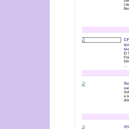
Del
Lit
Bea
CF
qu
te
El 
Fra
Dir
...
So
sa
Sof
a s
dis
Vi