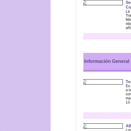
Se
Cu
La 
Tra
Más
obj
año
Información General
Te
Es 
a l
con
mañ
13 
AB
Los