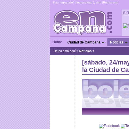
Está registrado? [
Ingrese Aquí
], sino [
Regístrese
]
El 
Home
Ciudad de Campana
Noticias
Usted está aquí »
Noticias
»
[sábado, 24/may
la Ciudad de C