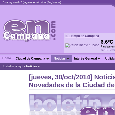
Está registrado? [
Ingrese Aquí
], sino [
Regístrese
]
El Tiempo en Campana
6.6ºC
Parcialmen
por TuTiem
Home
Ciudad de Campana
Noticias
Interés General
Utilid
Usted está aquí »
Noticias
»
[jueves, 30/oct/2014] Notici
Novedades de la Ciudad de