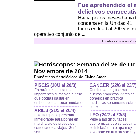
Fue aprehendido el 
delictivos consecuti
Hacia pocos meses había 
condena en la Unidad 41 .
lunes en Iriart al 200 y el 
operativo conjunto de ...
Locales - Policiales - S
Horóscopos: Semana del 26 de Oct
Noviembre de 2014 .
Pronósticos Astrológicos de Divina Amor
PISCIS (20/2 al 20/3)
CANCER (22/6 al 23/7
Entrarán en tus cuentas
Comienzan a gestarse
importantes sumas de dinero
nuevos proyectos. Antes de
que podrás gastar en
ponerlos en práctica
embellecer tu hogar, mudarte
meditarás seriamente sobre
sus v
ARIES (21/3 al 20/4)
LEO (24/7 al 23/8)
Este tiempo se presenta
inmejorable para poner en
Pese a las dificultades
marcha viejos proyectos
económicas que se avecina
conectados a viajes. Será
se iniciará una etapa muy
sen
favorable en tu vida social y