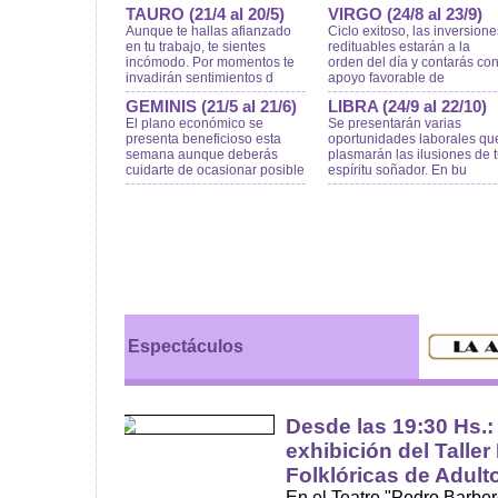
TAURO (21/4 al 20/5)
VIRGO (24/8 al 23/9)
Aunque te hallas afianzado
Ciclo exitoso, las inversione
en tu trabajo, te sientes
redituables estarán a la
incómodo. Por momentos te
orden del día y contarás co
invadirán sentimientos d
apoyo favorable de
GEMINIS (21/5 al 21/6)
LIBRA (24/9 al 22/10)
El plano económico se
Se presentarán varias
presenta beneficioso esta
oportunidades laborales qu
semana aunque deberás
plasmarán las ilusiones de 
cuidarte de ocasionar posible
espíritu soñador. En bu
Espectáculos
Desde las 19:30 Hs.: 
exhibición del Talle
Folklóricas de Adul
En el Teatro "Pedro Barbero