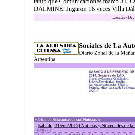
tanto que Comunicaciones marcó 3
DALMINE: Jugaron 16 veces Villa Dálm
Locales - Dep
Sociales de La Aut
Diario Zonal de la Maña
Argentina
SABADO 8 DE FEBRERO DE
2014. Sociales de LAD.
Ciudad de Campana: Cumpleaños,
Enlaces, Necrológicas, Sepelios,
Aniversarios, Anuncios, Edictos,
Sociedad, Misas, etc. sabado 8 de febrer
de 2014
»
Articulos Relacionados con
Noticias »
:
[sábado, 31/ene/2015] Noticias y Novedades de la
›
[31/ene/2015]