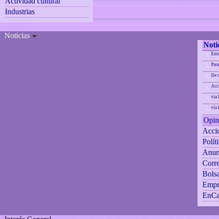
Actividad cultural
Industrias
Noticias
Noti
Ent
|_
Para
|_
De 
|_
Acci
|_
via 
|_
vía
|_
Opin
Accid
Polít
Anun
Corre
Bolsa
Empr
EnCa