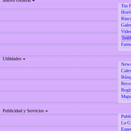
Interés General
Tus F
Horó
Rincó
Galer
Vide
Teléf
Farm
Utilidades
Newsl
Calen
Búsq
Reco
Regís
Mapa 
Publicidad y Servicios
Publ
La G
Espec