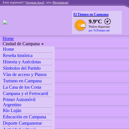
Está registrado? [
Ingrese Aquí
], sino [
Regístrese
]
El Tiempo en Campana
9.9ºC
Nubes dispersas
por TuTiempo.net
Home
Ciudad de Campana
Home
Reseña histórica
Historia y Anécdotas
Símbolos del Partido
Vías de acceso y Planos
Turismo en Campana
La Casa de los Costa
Campana y el Ferrocarril
Primer Automóvil
Argentino
Río Luján
Educación en Campana
Deporte Campanense