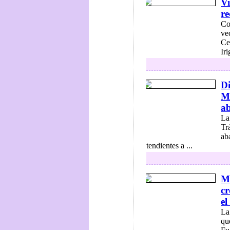
Vi
re
Co
ve
Ce
Iri
Di
Mu
ab
La
Tr
ab
tendientes a ...
Me
cr
el
La
qu