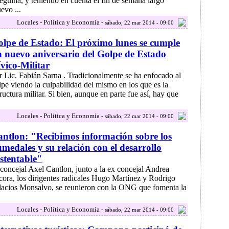
eguina, y teniendo en cuenta el fin de semana largo
evo ...
Locales - Política y Economía -
sábado, 22 mar 2014 - 09:00
lpe de Estado: El próximo lunes se cumple
 nuevo aniversario del Golpe de Estado
vico-Militar
r Lic. Fabián Sarna . Tradicionalmente se ha enfocado al
lpe viendo la culpabilidad del mismo en los que es la
tructura militar. Si bien, aunque en parte fue así, hay que
Locales - Política y Economía -
sábado, 22 mar 2014 - 09:00
ntlon: "Recibimos información sobre los
medales y su relación con el desarrollo
stentable"
 concejal Axel Cantlon, junto a la ex concejal Andrea
cora, los dirigentes radicales Hugo Martínez y Rodrigo
lacios Monsalvo, se reunieron con la ONG que fomenta la
Locales - Política y Economía -
sábado, 22 mar 2014 - 09:00