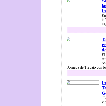
Al
la
In
En
inf
lig
Ta
re
de
El
re
Se
Jornada de Trabajo con los
Im
Ta
Gé
"L
vi