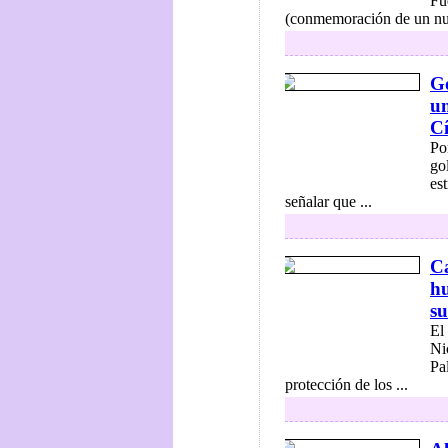
Fu
(conmemoración de un nu
Go
un
Cí
Po
go
es
señalar que ...
Ca
hu
su
El
Ni
Pa
protección de los ...