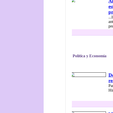
An
es
pr
...
an
pr
Política y Economía
Do
re
Pa
Hi