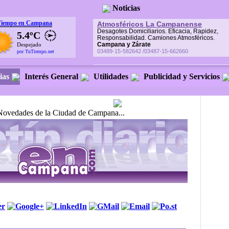
Noticias
Tiempo en Campana
Atmosféricos La Campanense
Desagotes Domiciliarios. Eficacia, Rapidez,
5.4ºC
Responsabilidad. Camiones Atmosféricos.
Campana y Zárate
Despejado
03489-15-582642 /03487-15-662660
por TuTiempo.net
ias
Interés General
Utilidades
Publicidad y Servicios
Novedades de la Ciudad de Campana...