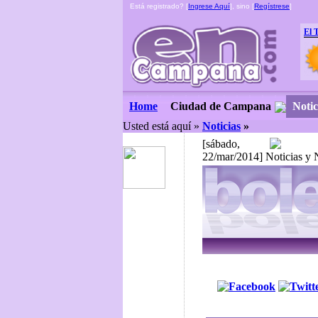
Está registrado? [
Ingrese Aquí
], sino [
Regístrese
]
El 
Ciudad de Campana
Notic
Home
Usted está aquí »
Noticias
»
[sábado,
22/mar/2014] Noticias y 