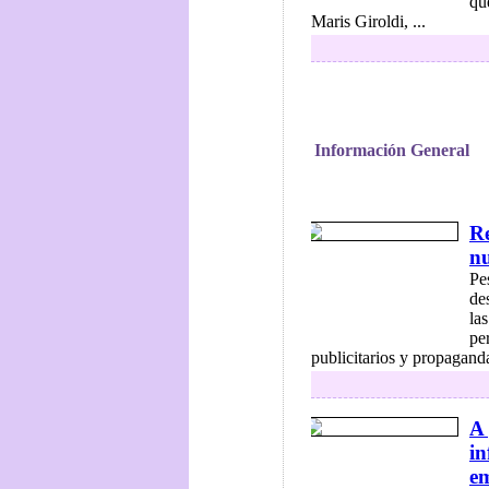
qu
Maris Giroldi, ...
Información General
Re
nu
Pe
de
la
pe
publicitarios y propaganda
A 
in
em