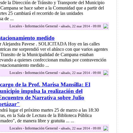
sde la Dirección de Tránsito y Transporte del Municipio
 Campana se hace saber a la Comunidad que a partir del
rtes 25 cambiará el recorrido de las unidades
a de ...
Locales - Información General -
sábado, 22 mar 2014 - 09:00
stacionamiento medido
r Alejandra Pavese . SOLICITADA Hoy en las calles
ntricas me sorprendió ver el ahínco con que varios agentes
 Transito de la Municipalidad de Campana estaban
levando a quienes confeccionan multas por contravención
 estacionamiento medido ...
Locales - Información General -
sábado, 22 mar 2014 - 09:00
cargo de la Prof. Marisa Mansilla: El
nicipio impulsa la realización del
ncuentro de Narrativa sobre Julio
ortázar"
ndrá lugar el próximo martes 25 de marzo a las 18:30
ras, en la Sala de Lectura de la Biblioteca Pública
deo", de manera libre y gratuita ... ...
Locales - Información General -
sábado, 22 mar 2014 - 09:00