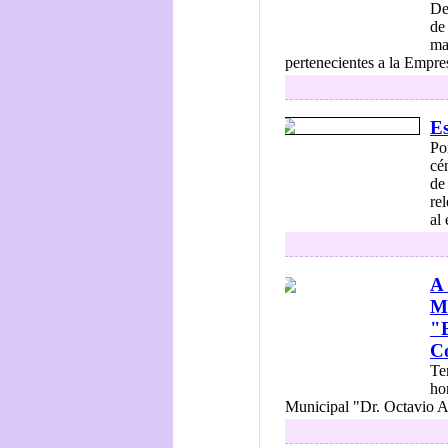
De
de
ma
pertenecientes a la Empres
E
Po
cé
de
re
al
A 
Mu
"E
C
Te
ho
Municipal "Dr. Octavio Ama