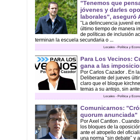
"Tenemos que pensar 
jóvenes y darles op
laborales", aseguró 
"La delincuencia juvenil 
último tiempo de manera im
de políticas de inclusión a
terminan la escuela secundaria o ...
Locales - Política y Eco
Para Los Vecinos: Cu
gana a las imposicio
Por Carlos Cazador . En l
Deliberante del jueves últ
claro que el bloque kirchn
temas a su antojo, sin antes
Locales - Política y Eco
Comunicarnos: "Crón
quorum anunciada"
Por Axel Cantlon . Cuando 
los bloques de la oposición
ante el atropello del ofici
una norma "sin debate" y a