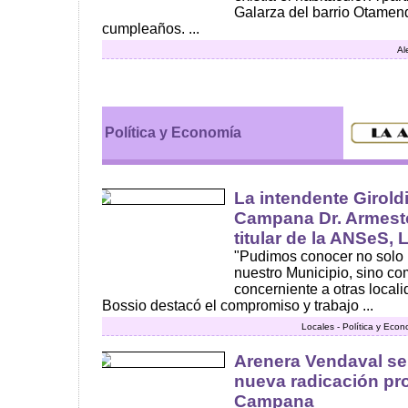
Galarza del barrio Otamend
cumpleaños. ...
Al
Política y Economía
La intendente Giroldi
Campana Dr. Armesto
titular de la ANSeS, 
"Pudimos conocer no solo l
nuestro Municipio, sino com
concerniente a otras locali
Bossio destacó el compromiso y trabajo ...
Locales - Política y Eco
Arenera Vendaval se
nueva radicación pr
Campana