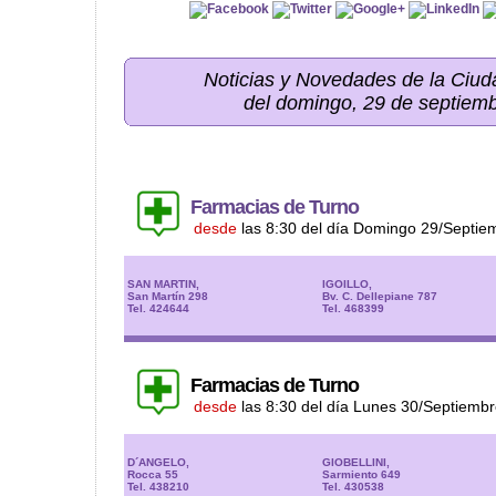
Noticias y Novedades de la Ci
del domingo, 29 de septiem
Farmacias de Turno
desde
las 8:30 del día Domingo 29/Septie
SAN MARTIN,
IGOILLO,
San Martín 298
Bv. C. Dellepiane 787
Tel. 424644
Tel. 468399
Farmacias de Turno
desde
las 8:30 del día Lunes 30/Septiemb
D´ANGELO,
GIOBELLINI,
Rocca 55
Sarmiento 649
Tel. 438210
Tel. 430538