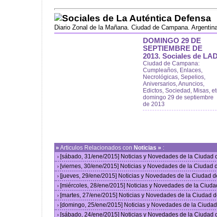
Sociales de La Auténtica Defensa
Diario Zonal de la Mañana. Ciudad de Campana. Argentin
DOMINGO 29 DE
SEPTIEMBRE DE
2013. Sociales de LAD
Ciudad de Campana:
Cumpleaños, Enlaces,
Necrológicas, Sepelios,
Aniversarios, Anuncios,
Edictos, Sociedad, Misas, et
domingo 29 de septiembre
de 2013
»
Articulos Relacionados con
Noticias »
:
[sábado, 31/ene/2015] Noticias y Novedades de la Ciudad
›
[viernes, 30/ene/2015] Noticias y Novedades de la Ciudad
›
[jueves, 29/ene/2015] Noticias y Novedades de la Ciudad 
›
[miércoles, 28/ene/2015] Noticias y Novedades de la Ciud
›
[martes, 27/ene/2015] Noticias y Novedades de la Ciudad 
›
[domingo, 25/ene/2015] Noticias y Novedades de la Ciuda
›
[sábado, 24/ene/2015] Noticias y Novedades de la Ciudad
›