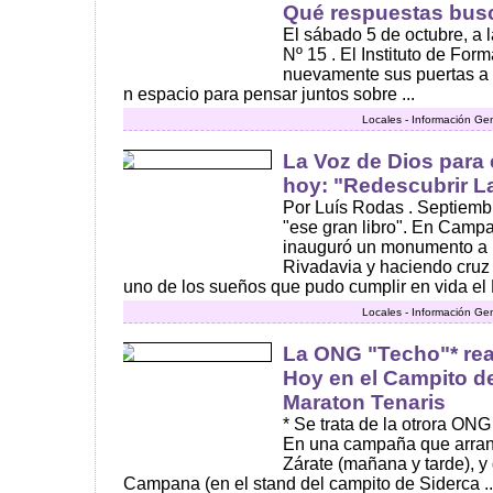
Qué respuestas bus
El sábado 5 de octubre, a 
Nº 15 . El Instituto de Fo
nuevamente sus puertas a 
n espacio para pensar juntos sobre ...
Locales - Información Ge
La Voz de Dios para
hoy: "Redescubrir La
Por Luís Rodas . Septiembr
"ese gran libro". En Camp
inauguró un monumento a L
Rivadavia y haciendo cruz 
uno de los sueños que pudo cumplir en vida el P
Locales - Información Ge
La ONG "Techo"* rea
Hoy en el Campito de
Maraton Tenaris
* Se trata de la otrora ONG
En una campaña que arran
Zárate (mañana y tarde), y
Campana (en el stand del campito de Siderca ..