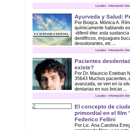
Locales - Información Ge
Ayurveda y Salud: P
Por Bioqca. Mónica A. Rímol
químicamente hablando es el
-difenil éter. esta sustanc
dentífricos, enjuagues buca
desodorantes, etc ...
Locales - Información Ge
Pacientes desdentad
existe?
Por Dr. Mauricio Esteban 
35643 Muchos pacientes, 
avanzada, se ven en la sit
dentarias en sus bocas ...
Locales - Información Ge
El concepto de ciud
primordial en el fil
Federico Fellini
Por Lic. Ana Carolina Err