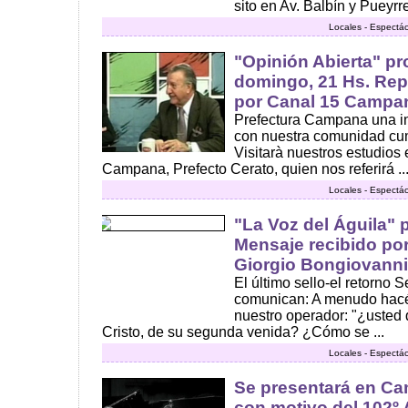
sito en Av. Balbín y Pueyr
Locales - Espectác
"Opinión Abierta" p
domingo, 21 Hs. Repe
por Canal 15 Campa
Prefectura Campana una i
con nuestra comunidad cu
Visitarà nuestros estudios 
Campana, Prefecto Cerato, quien nos referirá ..
Locales - Espectác
"La Voz del Águila" 
Mensaje recibido por
Giorgio Bongiovanni
El último sello-el retorno 
comunican: A menudo hacéi
nuestro operador: "¿usted 
Cristo, de su segunda venida? ¿Cómo se ...
Locales - Espectác
Se presentará en Ca
con motivo del 102º 