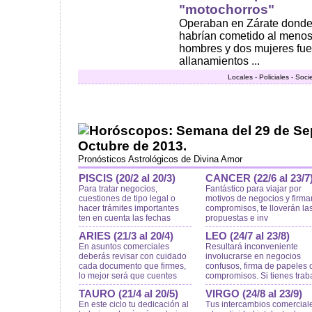
"motochorros"
Operaban en Zárate donde 
habrían cometido al menos
hombres y dos mujeres fue
allanamientos ...
Locales - Policiales - Soc
Horóscopos: Semana del 29 de Sep
Octubre de 2013.
Pronósticos Astrológicos de Divina Amor
PISCIS (20/2 al 20/3)
CANCER (22/6 al 23/7
Para tratar negocios,
Fantástico para viajar por
cuestiones de tipo legal o
motivos de negocios y firma
hacer trámites importantes
compromisos, te lloverán la
ten en cuenta las fechas
propuestas e inv
ARIES (21/3 al 20/4)
LEO (24/7 al 23/8)
En asuntos comerciales
Resultará inconveniente
deberás revisar con cuidado
involucrarse en negocios
cada documento que firmes,
confusos, firma de papeles 
lo mejor será que cuentes
compromisos. Si tienes trab
TAURO (21/4 al 20/5)
VIRGO (24/8 al 23/9)
En este ciclo tu dedicación al
Tus intercambios comercial