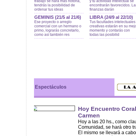
trabajo se hará más notoria,
y tu actividad intelectual se
tendrás la posibilidad de
encontrarán favorecidos. La
ordenar tus ideas
finanzas darán
GEMINIS (21/5 al 21/6)
LIBRA (24/9 al 22/10)
Ese proyecto o arreglo
Tus facultades intelectuales
comercial con un hermano o
creativas estarán en su mej
primo, lograrás concretarlo,
momento y contarás con
como así también res
todas las posibilid
Espectáculos
Hoy Encuentro Coral 
Carmen
Hoy a las 20 hs., como cl
Comunidad, se hará otro tr
El mismo se llevará a cabo