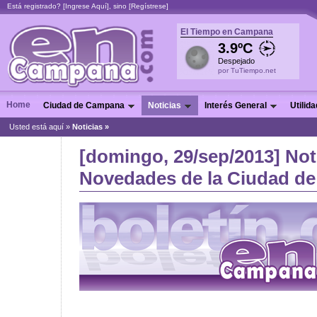
Está registrado? [
Ingrese Aquí
], sino [
Regístrese
]
El Tiempo en Campana
3.9ºC
Despejado
por TuTiempo.net
Home
Ciudad de Campana
Noticias
Interés General
Utilid
Usted está aquí »
Noticias
»
[domingo, 29/sep/2013] Not
Novedades de la Ciudad de