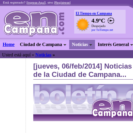
Está registrado? [
Ingrese Aquí
], sino [
Regístrese
]
El Tiempo en Campana
4.9ºC
Despejado
por TuTiempo.net
Home
Ciudad de Campana
Noticias
Interés General
Usted está aquí »
Noticias
»
[jueves, 06/feb/2014] Noticia
de la Ciudad de Campana...